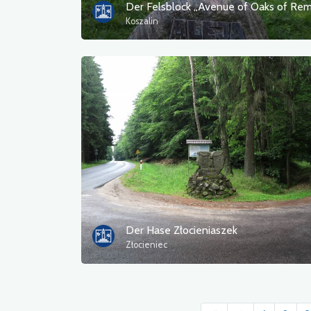
Koszalin
Der Hase Złocieniaszek
Złocieniec