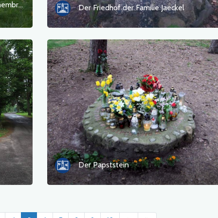
Der Felsblock „Avenue of Oaks of Remembrance“.
Der Friedhof der Familie Jaeckel
Der Papststein