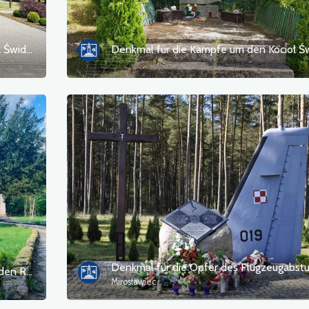
Denkmal für die Kämpfe um den Kocioł Świdwiński in Kluczków.
Denkmal für die Kämpfe von 1945 vor den Ruinen des Schlosses in Rynów
Mirosławiec