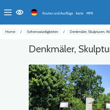
Routen und Ausflüge
Karte
MPR
Home
/
Sehenswürdigkeiten
/
Denkmäler, Skulpturen, 
Denkmäler, Skulpt