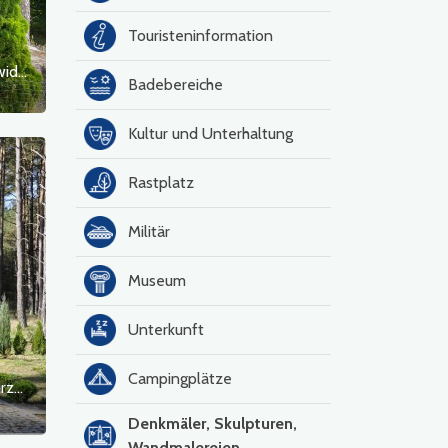
Touristeninformation
Denkmal für die Kämpfe um den Kocioł Świdwiński in Przyrzecze
Badebereiche
Kultur und Unterhaltung
Rastplatz
Militär
Museum
Unterkunft
Campingplätze
Denkmal für die Opfer des Flugzeugabsturzes CASA C-295M 019
Denkmäler, Skulpturen,
Wandmalereien