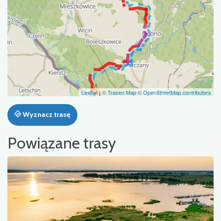
Leaflet
|
© Traseo Map
© OpenStreetMap contributors
Wyznacz trasę
Powiązane trasy