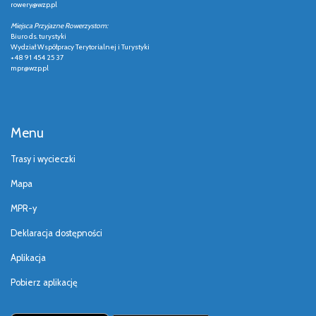
rowery@wzp.pl
Miejsca Przyjazne Rowerzystom:
Biuro ds. turystyki
Wydział Współpracy Terytorialnej i Turystyki
+48 91 454 25 37
mpr@wzp.pl
Menu
Trasy i wycieczki
Mapa
MPR-y
Deklaracja dostępności
Aplikacja
Pobierz aplikację