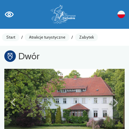
Start
/
Atrakcje turystyczne
/
Zabytek
Dwór