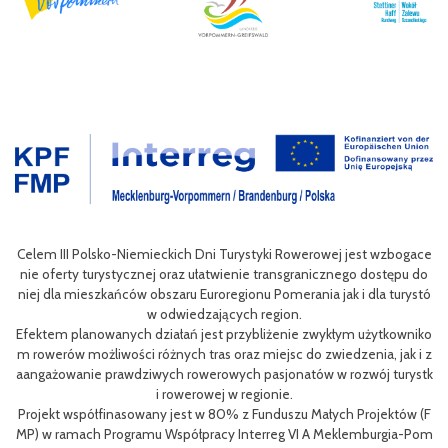
wan
Celem III Polsko-Niemieckich Dni Turystyki Rowerowej jest wzbogace
ac
nie oferty turystycznej oraz ułatwienie transgranicznego dostępu do
Pol
niej dla mieszkańców obszaru Euroregionu Pomerania jak i dla turystó
P
w odwiedzających region.
sty
ng
Efektem planowanych działań jest przybliżenie zwykłym użytkowniko
eg
h
m rowerów możliwości różnych tras oraz miejsc do zwiedzenia, jak i z
oz
aangażowanie prawdziwych rowerowych pasjonatów w rozwój turystk
i rowerowej w regionie.
L
Projekt współfinasowany jest w 80% z Funduszu Małych Projektów (F
me
MP) w ramach Programu Współpracy Interreg VI A Meklemburgia-Pom