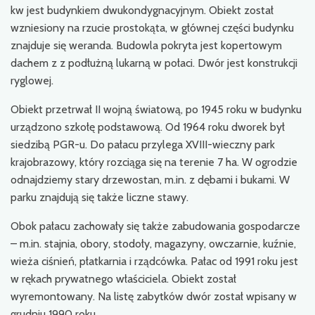
kw jest budynkiem dwukondygnacyjnym. Obiekt został
wzniesiony na rzucie prostokąta, w głównej części budynku
znajduje się weranda. Budowla pokryta jest kopertowym
dachem z z podłużną lukarną w połaci. Dwór jest konstrukcji
ryglowej.
Obiekt przetrwał II wojną światową, po 1945 roku w budynku
urządzono szkołę podstawową. Od 1964 roku dworek był
siedzibą PGR-u. Do pałacu przylega XVIII-wieczny park
krajobrazowy, który rozciąga się na terenie 7 ha. W ogrodzie
odnajdziemy stary drzewostan, m.in. z dębami i bukami. W
parku znajdują się także liczne stawy.
Obok pałacu zachowały się także zabudowania gospodarcze
– m.in. stajnia, obory, stodoły, magazyny, owczarnie, kuźnie,
wieża ciśnień, płatkarnia i rządcówka. Pałac od 1991 roku jest
w rękach prywatnego właściciela. Obiekt został
wyremontowany. Na listę zabytków dwór został wpisany w
grudniu 1990 roku.