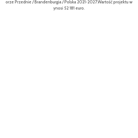
gf
orze Przednie / Brandenburgia / Polska 2021-2027.Wartość projektu w
8
ynosi 52 181 euro.
p
To
Ce
ny
ł
o 
go
yw
ęd
W 
z
a 
r
Dz
mo
ni
pr
kt
tu