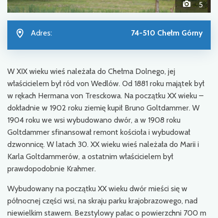
5
Adres:
74-510 Chełm Górny
W XIX wieku wieś należała do Chełma Dolnego, jej
właścicielem był ród von Wedlów. Od 1881 roku majątek był
w rękach Hermana von Tresckowa. Na początku XX wieku –
dokładnie w 1902 roku ziemię kupił Bruno Goltdammer. W
1904 roku we wsi wybudowano dwór, a w 1908 roku
Goltdammer sfinansował remont kościoła i wybudował
dzwonnicę. W latach 30. XX wieku wieś należała do Marii i
Karla Goltdammerów, a ostatnim właścicielem był
prawdopodobnie Krahmer.
Wybudowany na początku XX wieku dwór mieści się w
północnej części wsi, na skraju parku krajobrazowego, nad
niewielkim stawem. Bezstylowy pałac o powierzchni 700 m