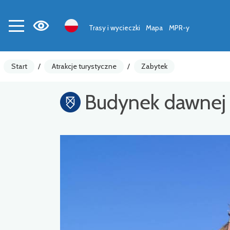
Trasy i wycieczki
Mapa
MPR-y
Start
/
Atrakcje turystyczne
/
Zabytek
Budynek dawnej 