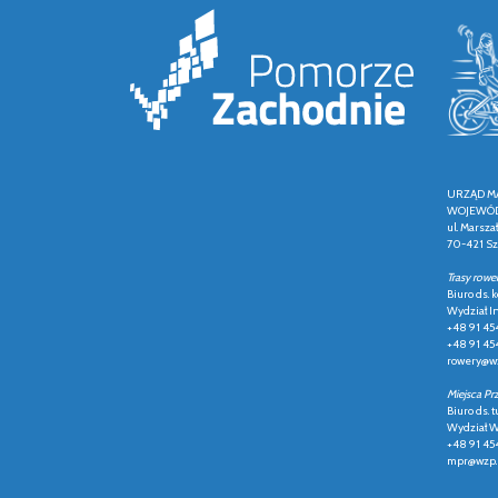
URZĄD M
WOJEWÓD
ul. Marsza
70-421 Sz
Trasy rowe
Biuro ds.
Wydział In
+48 91 45
+48 91 45
rowery@wz
Miejsca Pr
Biuro ds. t
Wydział Ws
+48 91 45
mpr@wzp.