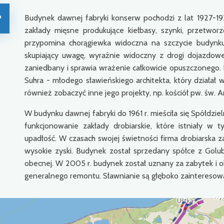
o
Budynek dawnej fabryki konserw pochodzi z lat 1927-192
zakłady mięsne produkujące kiełbasy, szynki, przetwor
przypomina chorągiewka widoczna na szczycie budynku
skupiający uwagę, wyraźnie widoczny z drogi dojazdowe
zaniedbany i sprawia wrażenie całkowicie opuszczonego.
Suhra - młodego sławieńskiego architekta, który działał
również zobaczyć inne jego projekty, np. kościół pw. św. 
W budynku dawnej fabryki do 1961 r. mieściła się Spółdzie
funkcjonowanie zakłady drobiarskie, które istniały w t
upadłość. W czasach swojej świetności firma drobiarska 
wysokie zyski. Budynek został sprzedany spółce z Golubi
obecnej. W 2005 r. budynek został uznany za zabytek i 
generalnego remontu. Sławnianie są głęboko zainteresowa