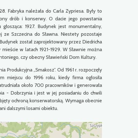
8. Fabryka należała do Carla Zypriesa. Były to
zony drób i konserwy. O dacie jego powstania
 głosząca: 1927. Budynek jest monumentalny,
j ze Szczecina do Sławna. Niestety pozostaje
 Budynek został zaprojektowany przez Diedricha
 w mieście w latach 1921-1929. W Sławnie można
Antoniego, czy obecny Sławieński Dom Kultury.
lnia Produkcyjna „Smakosz”. Od 1961 r. rozpoczęły
ym miejscu do 1996 roku, kiedy firma ogłosiła
zatrudniała około 700 pracowników i generowała
a - Dobrzynia i jest w jej posiadaniu do chwili
objęty ochroną konserwatorską. Wymaga obecnie
ni dalszymi losami obiektu.