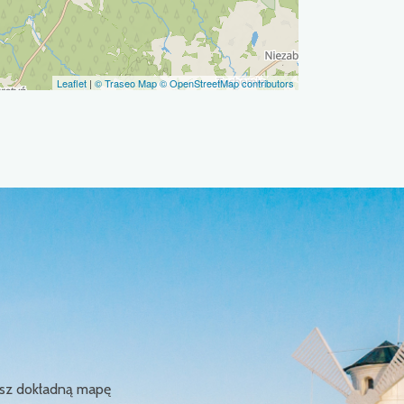
Leaflet
|
© Traseo Map
© OpenStreetMap contributors
ziesz dokładną mapę