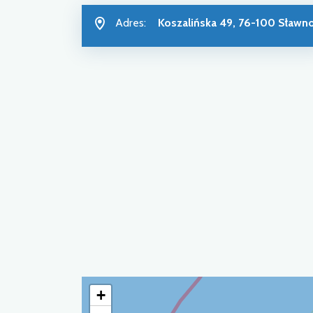
Adres:
Koszalińska 49, 76-100 Sławn
+