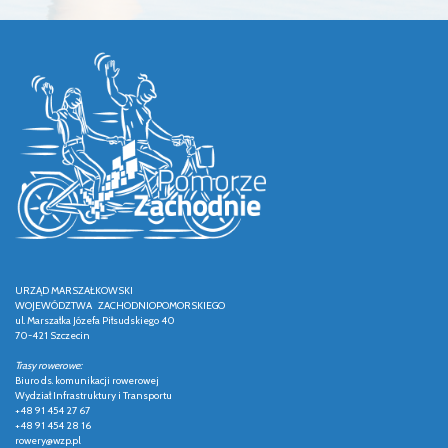
URZĄD MARSZAŁKOWSKI
WOJEWÓDZTWA ZACHODNIOPOMORSKIEGO
ul. Marszałka Józefa Piłsudskiego 40
70-421 Szczecin
Trasy rowerowe:
Biuro ds. komunikacji rowerowej
Wydział Infrastruktury i Transportu
+48 91 454 27 67
+48 91 454 28 16
rowery@wzp.pl