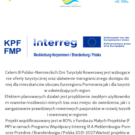
wan
Celem III Polsko-Niemieckich Dni Turystyki Rowerowej jest wzbogace
ac
nie oferty turystycznej oraz ułatwienie transgranicznego dostępu do
Pol
niej dla mieszkańców obszaru Euroregionu Pomerania jak i dla turystó
P
w odwiedzających region.
sty
ng
Efektem planowanych działań jest przybliżenie zwykłym użytkowniko
eg
h
m rowerów możliwości różnych tras oraz miejsc do zwiedzenia, jak i z
oz
aangażowanie prawdziwych rowerowych pasjonatów w rozwój turystk
i rowerowej w regionie.
L
Projekt współfinasowany jest w 80% z Funduszu Małych Projektów (F
me
MP) w ramach Programu Współpracy Interreg VI A Meklemburgia-Pom
gf
orze Przednie / Brandenburgia / Polska 2021-2027.Wartość projektu w