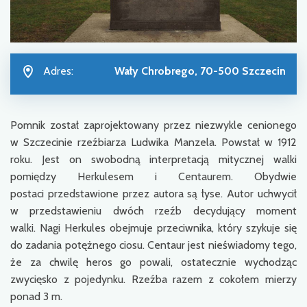
Adres:
Wały Chrobrego, 70-500 Szczecin
Pomnik został zaprojektowany przez niezwykle cenionego
w Szczecinie rzeźbiarza Ludwika Manzela. Powstał w 1912
roku. Jest on swobodną interpretacją mitycznej walki
pomiędzy Herkulesem i Centaurem. Obydwie
postaci przedstawione przez autora są łyse. Autor uchwycił
w przedstawieniu dwóch rzeźb decydujący moment
walki. Nagi Herkules obejmuje przeciwnika, który szykuje się
do zadania potężnego ciosu. Centaur jest nieświadomy tego,
że za chwilę heros go powali, ostatecznie wychodząc
zwycięsko z pojedynku. Rzeźba razem z cokołem mierzy
ponad 3 m.