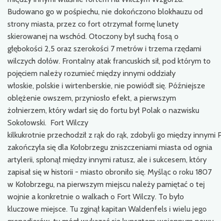
Budowano go w pośpiechu, nie dokończono blokhauzu od
strony miasta, przez co fort otrzymał formę lunety
skierowanej na wschód. Otoczony był suchą fosą o
głębokości 2,5 oraz szerokości 7 metrów i trzema rzędami
wilczych dołów. Frontalny atak francuskich sił, pod którym to
pojęciem należy rozumieć między innymi oddziały
włoskie, polskie i wirtenberskie, nie powiódł się. Późniejsze
oblężenie owszem, przyniosło efekt, a pierwszym
żołnierzem, który wdarł się do fortu był Polak o nazwisku
Sokołowski. Fort Wilczy
kilkukrotnie przechodził z rąk do rąk, zdobyli go między innym
zakończyła się dla Kołobrzegu zniszczeniami miasta od ognia
artylerii, spłonął między innymi ratusz, ale i sukcesem, który
zapisał się w historii - miasto obroniło się. Myśląc o roku 1807
w Kołobrzegu, na pierwszym miejscu należy pamiętać o tej
wojnie a konkretnie o walkach o Fort Wilczy. To było
kluczowe miejsce. Tu zginął kapitan Waldenfels i wielu jego