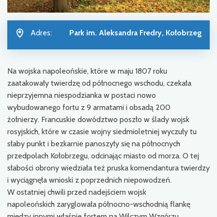
Adres:
Park im. Aleksandra Fredry, Kołobrzeg
Na wojska napoleońskie, które w maju 1807 roku
zaatakowały twierdzę od północnego wschodu, czekała
nieprzyjemna niespodzianka w postaci nowo
wybudowanego fortu z 9 armatami i obsadą 200
żołnierzy. Francuskie dowództwo poszło w ślady wojsk
rosyjskich, które w czasie wojny siedmioletniej wyczuły tu
słaby punkt i bezkarnie panoszyły się na północnych
przedpolach Kołobrzegu, odcinając miasto od morza. O tej
słabości obrony wiedziała też pruska komendantura twierdzy
i wyciągnęła wnioski z poprzednich niepowodzeń.
W ostatniej chwili przed nadejściem wojsk
napoleońskich zaryglowała północno-wschodnią flankę
między innymi właśnie fortem na Wilczym Wzgórzu.