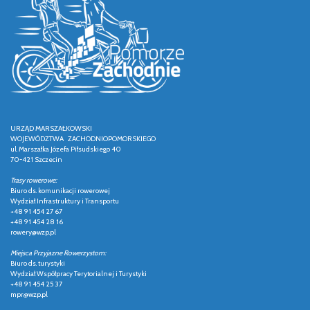
URZĄD MARSZAŁKOWSKI
WOJEWÓDZTWA ZACHODNIOPOMORSKIEGO
ul. Marszałka Józefa Piłsudskiego 40
70-421 Szczecin
Trasy rowerowe:
Biuro ds. komunikacji rowerowej
Wydział Infrastruktury i Transportu
+48 91 454 27 67
+48 91 454 28 16
rowery@wzp.pl
Miejsca Przyjazne Rowerzystom:
Biuro ds. turystyki
Wydział Współpracy Terytorialnej i Turystyki
+48 91 454 25 37
mpr@wzp.pl