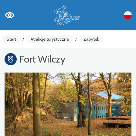
Start
/
Atrakcje turystyczne
/
Zabytek
Fort Wilczy