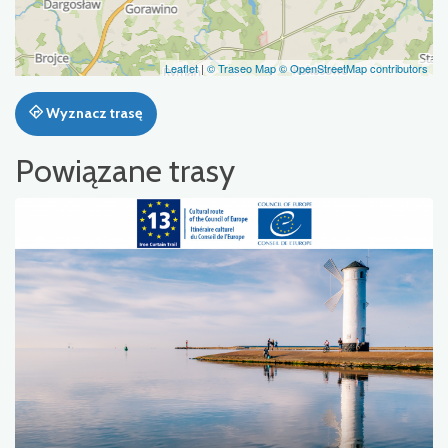
Leaflet
|
© Traseo Map
© OpenStreetMap contributors
Wyznacz trasę
Powiązane trasy