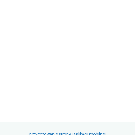
przygotowanie strony i aplikacji mobilnej