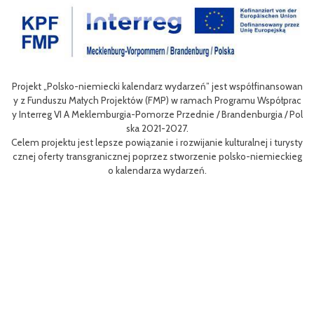
ekt „Polsko-niemiecki kalendarz wydarzeń” jest współfinansowan
Celem II
 Funduszu Małych Projektów (FMP) w ramach Programu Współprac
nie ofer
terreg VI A Meklemburgia-Pomorze Przednie / Brandenburgia / Pol
niej dla 
ska 2021-2027.
m projektu jest lepsze powiązanie i rozwijanie kulturalnej i turysty
Efektem 
ej oferty transgranicznej poprzez stworzenie polsko-niemieckieg
m rowerów
o kalendarza wydarzeń.
aangażow
Projekt 
MP) w ra
orze Prz