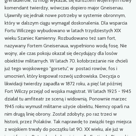
grenadierów, tu mógł wykazać się kunsztem wojennym nowy
komendant twierdzy, wówczas dopiero major Gneisenau.
Ujawniły się jednak nowe potrzeby w systemie obronnym,
który w dalszym ciągu wymagał doskonalenia. Dla wsparcia
Fortu Wilczego wybudowano w latach trzydziestych XIX
wieku Szaniec Kamienny. Rozbudowano też sam fort,
nazywany Fortem Gneisenaua, wypełniono wodą fosę. Nie
wojny, ale czas pokoju okazał się decydujący dla losów
obiektów militarnych. W latach 70. kołobrzeżanie nie chcieli
już tego wojskowego "gorsetu", w postaci rowów, fos i
umocnień, który krępował rozwój uzdrowiska. Decyzja o
likwidacji twierdzy zapadła w 1872 roku, a pięć lat później
Fort Wilczy przejął od wojska magistrat. W latach 1925 - 1945
działał tu amfiteatr ze sceną i widownią. Ponownie marzec
1945 roku wymusił militarne użycie obiektu, Niemcy oparli na
nim drugą linię obrony. Został zdobyty, po raz trzeci w
historii, przez Polaków. Tak naprawdę to związki tego miejsca
z wojskiem trwały do początku lat 90. XX wieku, ale już w