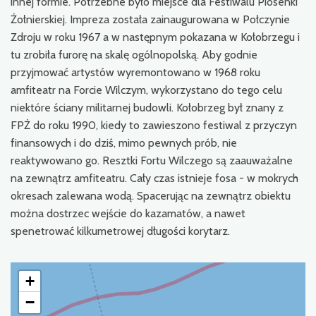
innej formie. Potrzebne było miejsce dla Festiwalu Piosenki
Żołnierskiej. Impreza została zainaugurowana w Połczynie
Zdroju w roku 1967 a w następnym pokazana w Kołobrzegu i
tu zrobiła furorę na skalę ogólnopolską. Aby godnie
przyjmować artystów wyremontowano w 1968 roku
amfiteatr na Forcie Wilczym, wykorzystano do tego celu
niektóre ściany militarnej budowli. Kołobrzeg był znany z
FPŻ do roku 1990, kiedy to zawieszono festiwal z przyczyn
finansowych i do dziś, mimo pewnych prób, nie
reaktywowano go. Resztki Fortu Wilczego są zaauważalne
na zewnątrz amfiteatru. Cały czas istnieje fosa - w mokrych
okresach zalewana wodą. Spacerując na zewnątrz obiektu
można dostrzec wejście do kazamatów, a nawet
spenetrować kilkumetrowej długości korytarz.
+
−