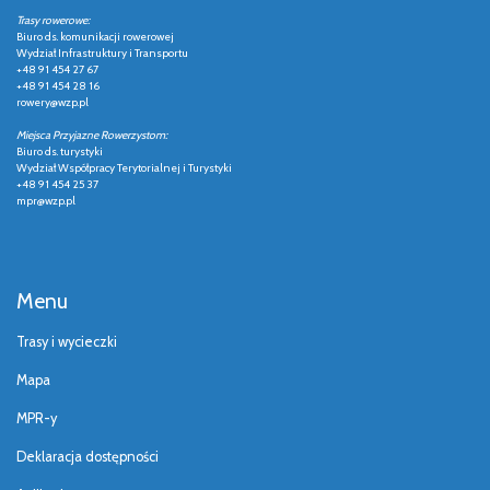
Trasy rowerowe:
Biuro ds. komunikacji rowerowej
Wydział Infrastruktury i Transportu
+48 91 454 27 67
+48 91 454 28 16
rowery@wzp.pl
Miejsca Przyjazne Rowerzystom:
Biuro ds. turystyki
Wydział Współpracy Terytorialnej i Turystyki
+48 91 454 25 37
mpr@wzp.pl
Menu
Trasy i wycieczki
Mapa
MPR-y
Deklaracja dostępności