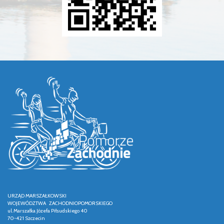
URZĄD MARSZAŁKOWSKI
WOJEWÓDZTWA ZACHODNIOPOMORSKIEGO
ul. Marszałka Józefa Piłsudskiego 40
70-421 Szczecin