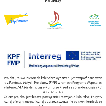
Partnerzy
-niemiecki kalendarz wydarzeń” jest współfinansowan
Celem III Polsko-Ni
ałych Projektów (FMP) w ramach Programu Współprac
nie oferty turystyc
 Meklemburgia-Pomorze Przednie / Brandenburgia / Pol
niej dla mieszkańców
ska 2021-2027.
est lepsze powiązanie i rozwijanie kulturalnej i turysty
Efektem planowanych
ansgranicznej poprzez stworzenie polsko-niemieckieg
m rowerów możliwości