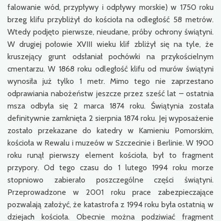
falowanie wód, przypływy i odpływy morskie) w 1750 roku
brzeg klifu przybliżył do kościoła na odległość 58 metrów.
Wtedy podjęto pierwsze, nieudane, próby ochrony świątyni.
W drugiej połowie XVIII wieku klif zbliżył się na tyle, że
kruszejący grunt odsłaniał pochówki na przykościelnym
cmentarzu. W 1868 roku odległość klifu od murów świątyni
wynosiła już tylko 1 metr. Mimo tego nie zaprzestano
odprawiania nabożeństw jeszcze przez sześć lat – ostatnia
msza odbyła się 2 marca 1874 roku. Świątynia została
definitywnie zamknięta 2 sierpnia 1874 roku. Jej wyposażenie
zostało przekazane do katedry w Kamieniu Pomorskim,
kościoła w Rewalu i muzeów w Szczecinie i Berlinie. W 1900
roku runął pierwszy element kościoła, był to fragment
przypory. Od tego czasu do 1 lutego 1994 roku morze
stopniowo zabierało poszczególne części świątyni.
Przeprowadzone w 2001 roku prace zabezpieczające
pozwalają założyć, że katastrofa z 1994 roku była ostatnią w
dziejach kościoła. Obecnie można podziwiać fragment