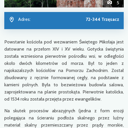
5
Adres:
72-344 Trzęsacz
Powstanie kościoła pod wezwaniem Świętego Mikołaja jest
datowane na przełom XIV i XV wieku. Gotycka świątynia
została wzniesiona pierwotnie pośrodku wsi, w odległości
około dwóch kilometrów od morza. Był to jeden z
najokazalszych kościołów na Pomorzu Zachodnim. Został
zbudowany z ręcznie formowanej cegły, na podstawie z
kamieni polnych. Była to bezwieżowa budowla salowa,
zaprojektowana na planie prostokąta. Pierwotnie katolicka,
od 1534 roku została przejęta przez ewangelików.
Na skutek procesów abrazyjnych (jedna z form erozji
polegająca na ścieraniu podłoża skalnego przez luźny
materiał skalny przemieszczany przez prądy morskie,