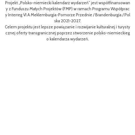
Projekt „Polsko-niemiecki kalendarz wydarzeń” jest współfinansowan
zow
Ce
y z Funduszu Małych Projektów (FMP) w ramach Programu Współprac
rpo
n
y Interreg VI A Meklemburgia-Pomorze Przednie / Brandenburgia / Pol
ni
ska 2021-2027.
re
Celem projektu jest lepsze powiązanie i rozwijanie kulturalnej i turysty
ys
Ef
cznej oferty transgranicznej poprzez stworzenie polsko-niemieckieg
g B
m 
o kalendarza wydarzeń.
aa
lsk
Sz
P
MP
pr
o
uzu
 k
h.
ch
Zac
rys
ć c
t z
(EF