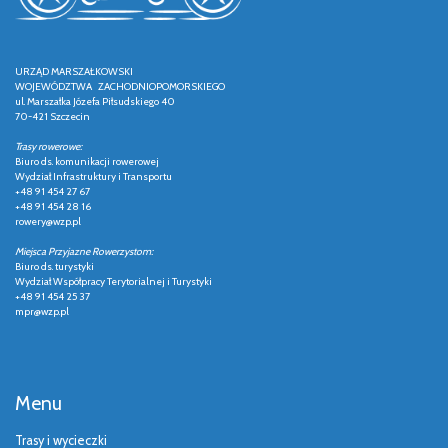
URZĄD MARSZAŁKOWSKI
WOJEWÓDZTWA ZACHODNIOPOMORSKIEGO
ul. Marszałka Józefa Piłsudskiego 40
70-421 Szczecin
Trasy rowerowe:
Biuro ds. komunikacji rowerowej
Wydział Infrastruktury i Transportu
+48 91 454 27 67
+48 91 454 28 16
rowery@wzp.pl
Miejsca Przyjazne Rowerzystom:
Biuro ds. turystyki
Wydział Współpracy Terytorialnej i Turystyki
+48 91 454 25 37
mpr@wzp.pl
Menu
Trasy i wycieczki