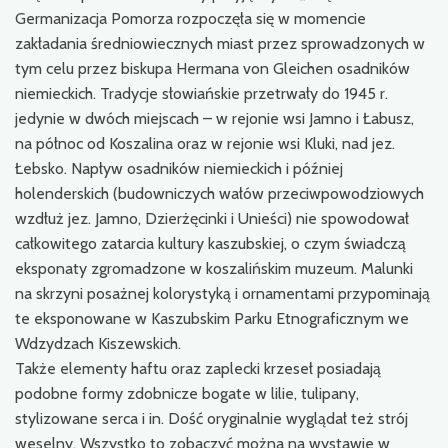
Germanizacja Pomorza rozpoczęła się w momencie
zakładania średniowiecznych miast przez sprowadzonych w
tym celu przez biskupa Hermana von Gleichen osadników
niemieckich. Tradycje słowiańskie przetrwały do 1945 r.
jedynie w dwóch miejscach – w rejonie wsi Jamno i Łabusz,
na północ od Koszalina oraz w rejonie wsi Kluki, nad jez.
Łebsko. Napływ osadników niemieckich i później
holenderskich (budowniczych wałów przeciwpowodziowych
wzdłuż jez. Jamno, Dzierżęcinki i Unieści) nie spowodował
całkowitego zatarcia kultury kaszubskiej, o czym świadczą
eksponaty zgromadzone w koszalińskim muzeum. Malunki
na skrzyni posażnej kolorystyką i ornamentami przypominają
te eksponowane w Kaszubskim Parku Etnograficznym we
Wdzydzach Kiszewskich.
Także elementy haftu oraz zaplecki krzeseł posiadają
podobne formy zdobnicze bogate w lilie, tulipany,
stylizowane serca i in. Dość oryginalnie wyglądał też strój
weselny. Wszystko to zobaczyć można na wystawie w