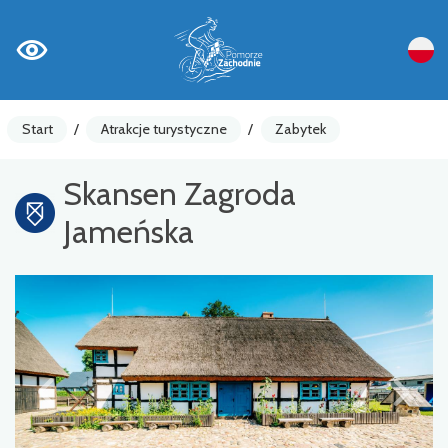
Start
/
Atrakcje turystyczne
/
Zabytek
Skansen Zagroda
Jameńska