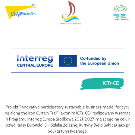
ace
Ce
do
ho
stó
Projekt "Innovative participatory sustainable business model for cycli
Ef
ng along the Iron Curtain Trail" (akronim ICTr-CE), realizowany w ramac
iko
ik
h Programu Interreg Europa Środkowa 2021-2027, mającego na celu r
i z
i
ozwój trasy EuroVelo 13 – Szlaku Żelaznej Kurtyny (Velo Baltica) jako pr
stk
oduktu turystycznego.
P