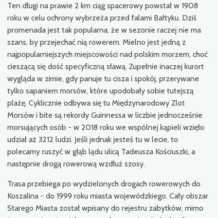
Ten długi na prawie 2 km ciąg spacerowy powstał w 1908
roku w celu ochrony wybrzeża przed falami Bałtyku. Dziś
promenada jest tak popularna, że w sezonie raczej nie ma
szans, by przejechać nią rowerem. Mielno jest jedną z
najpopularniejszych miejscowości nad polskim morzem, choć
cieszącą się dość specyficzną sławą. Zupełnie inaczej kurort
wygląda w zimie, gdy panuje tu cisza i spokój, przerywane
tylko sapaniem morsów, które upodobały sobie tutejszą
plażę. Cyklicznie odbywa się tu Międzynarodowy Zlot
Morsów i bite są rekordy Guinnessa w liczbie jednocześnie
morsujących osób - w 2018 roku we wspólnej kąpieli wzięło
udział aż 3212 ludzi. Jeśli jednak jesteś tu w lecie, to
polecamy ruszyć w głąb lądu ulicą Tadeusza Kościuszki, a
następnie drogą rowerową wzdłuż szosy.
Trasa przebiega po wydzielonych drogach rowerowych do
Koszalina - do 1999 roku miasta wojewódzkiego. Cały obszar
Starego Miasta został wpisany do rejestru zabytków, mimo