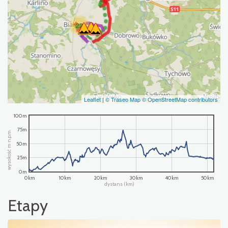
22
Leaflet
|
© Traseo Map
© OpenStreetMap contributors
100m
75m
wysokość m n.p.m.
50m
25m
0m
0km
10km
20km
30km
40km
50km
dystans (km)
Etapy