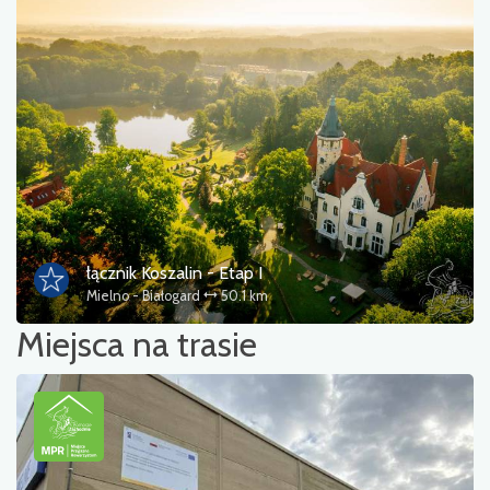
łącznik Koszalin - Etap I
Mielno - Białogard
50.1 km
Miejsca na trasie