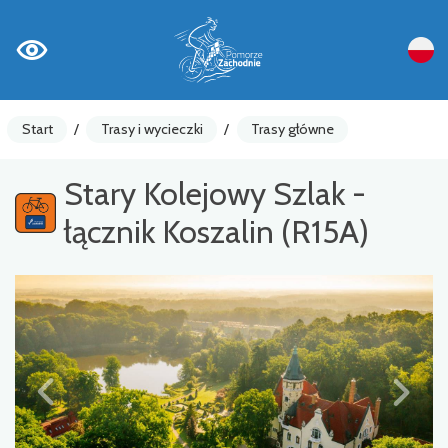
Start
/
Trasy i wycieczki
/
Trasy główne
Stary Kolejowy Szlak -
łącznik Koszalin (R15A)