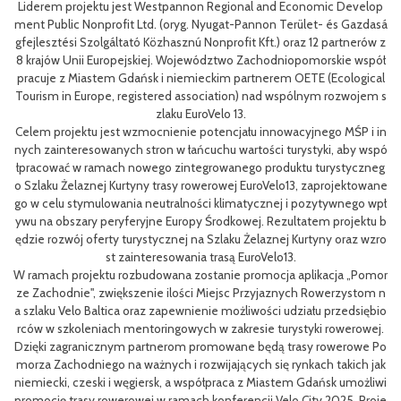
Liderem projektu jest Westpannon Regional and Economic Develop
(F
MP
ment Public Nonprofit Ltd. (oryg. Nyugat-Pannon Terület- és Gazdasá
Pom
o
gfejlesztési Szolgáltató Közhasznú Nonprofit Kft.) oraz 12 partnerów z
 w
8 krajów Unii Europejskiej. Województwo Zachodniopomorskie współ
pracuje z Miastem Gdańsk i niemieckim partnerem OETE (Ecological
Tourism in Europe, registered association) nad wspólnym rozwojem s
zlaku EuroVelo 13.
Celem projektu jest wzmocnienie potencjału innowacyjnego MŚP i in
nych zainteresowanych stron w łańcuchu wartości turystyki, aby wspó
łpracować w ramach nowego zintegrowanego produktu turystyczneg
o Szlaku Żelaznej Kurtyny trasy rowerowej EuroVelo13, zaprojektowane
go w celu stymulowania neutralności klimatycznej i pozytywnego wpł
ywu na obszary peryferyjne Europy Środkowej. Rezultatem projektu b
ędzie rozwój oferty turystycznej na Szlaku Żelaznej Kurtyny oraz wzro
st zainteresowania trasą EuroVelo13.
W ramach projektu rozbudowana zostanie promocja aplikacja „Pomor
ze Zachodnie", zwiększenie ilości Miejsc Przyjaznych Rowerzystom n
a szlaku Velo Baltica oraz zapewnienie możliwości udziału przedsiębio
rców w szkoleniach mentoringowych w zakresie turystyki rowerowej.
Dzięki zagranicznym partnerom promowane będą trasy rowerowe Po
morza Zachodniego na ważnych i rozwijających się rynkach takich jak
niemiecki, czeski i węgiersk, a współpraca z Miastem Gdańsk umożliwi
promocję trasy rowerowej w ramach konferencji Velo City 2025. Proje