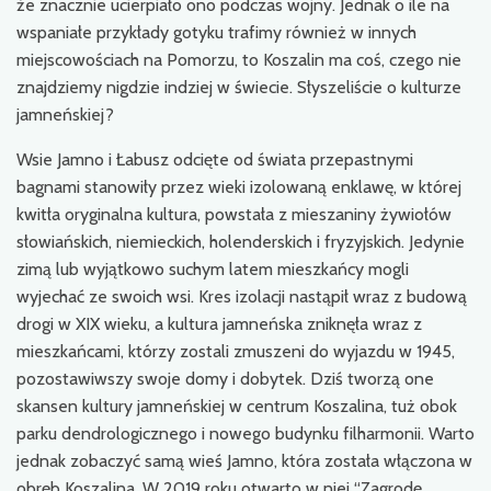
że znacznie ucierpiało ono podczas wojny. Jednak o ile na
wspaniałe przykłady gotyku trafimy również w innych
miejscowościach na Pomorzu, to Koszalin ma coś, czego nie
znajdziemy nigdzie indziej w świecie. Słyszeliście o kulturze
jamneńskiej?
Wsie Jamno i Łabusz odcięte od świata przepastnymi
bagnami stanowiły przez wieki izolowaną enklawę, w której
kwitła oryginalna kultura, powstała z mieszaniny żywiołów
słowiańskich, niemieckich, holenderskich i fryzyjskich. Jedynie
zimą lub wyjątkowo suchym latem mieszkańcy mogli
wyjechać ze swoich wsi. Kres izolacji nastąpił wraz z budową
drogi w XIX wieku, a kultura jamneńska zniknęła wraz z
mieszkańcami, którzy zostali zmuszeni do wyjazdu w 1945,
pozostawiwszy swoje domy i dobytek. Dziś tworzą one
skansen kultury jamneńskiej w centrum Koszalina, tuż obok
parku dendrologicznego i nowego budynku filharmonii. Warto
jednak zobaczyć samą wieś Jamno, która została włączona w
obręb Koszalina. W 2019 roku otwarto w niej “Zagrodę