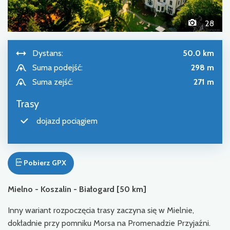
28
Dystans:
50.0 km
Suma podejść:
298 m
Suma zejść:
271 m
Trasy
dojazd pociągiem
Pobierz GPX
Mielno - Koszalin - Białogard [50 km]
Inny wariant rozpoczęcia trasy zaczyna się w Mielnie,
dokładnie przy pomniku Morsa na Promenadzie Przyjaźni.