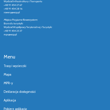
Wydział Infrastruktury i Transportu
+48 91 454 27 67
+48 91 454 28 16
rowery@wzp.pl
Miejsca Przyjazne Rowerzystom:
Biuro ds. turystyki
Wydział Współpracy Terytorialnej i Turystyki
+48 91 454 25 37
mpr@wzp.pl
Menu
Trasy i wycieczki
Mapa
MPR-y
Deklaracja dostępności
Aplikacja
Pobierz aplikację