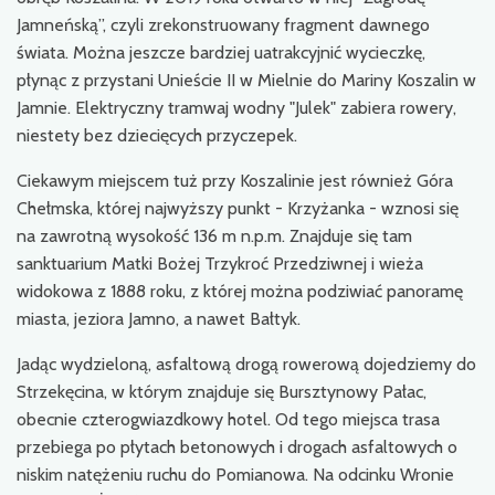
Jamneńską”, czyli zrekonstruowany fragment dawnego
świata. Można jeszcze bardziej uatrakcyjnić wycieczkę,
płynąc z przystani Unieście II w Mielnie do Mariny Koszalin w
Jamnie. Elektryczny tramwaj wodny "Julek" zabiera rowery,
niestety bez dziecięcych przyczepek.
Ciekawym miejscem tuż przy Koszalinie jest również Góra
Chełmska, której najwyższy punkt - Krzyżanka - wznosi się
na zawrotną wysokość 136 m n.p.m. Znajduje się tam
sanktuarium Matki Bożej Trzykroć Przedziwnej i wieża
widokowa z 1888 roku, z której można podziwiać panoramę
miasta, jeziora Jamno, a nawet Bałtyk.
Jadąc wydzieloną, asfaltową drogą rowerową dojedziemy do
Strzekęcina, w którym znajduje się Bursztynowy Pałac,
obecnie czterogwiazdkowy hotel. Od tego miejsca trasa
przebiega po płytach betonowych i drogach asfaltowych o
niskim natężeniu ruchu do Pomianowa. Na odcinku Wronie