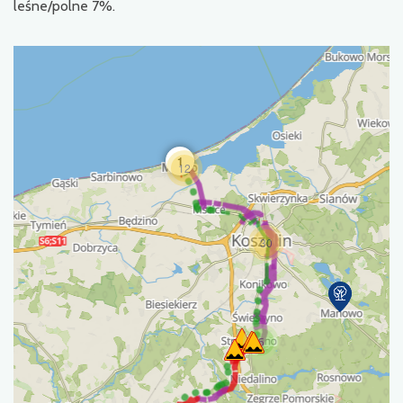
leśne/polne 7%.
1
12
30
5