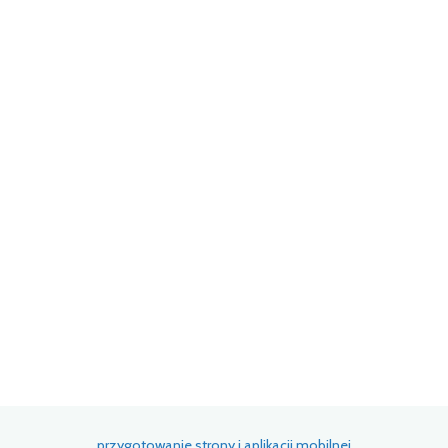
przygotowanie strony i aplikacji mobilnej