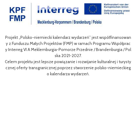
inansowan
Celem III Polsko-Niemieckich Dni Turystyki Rowerowej jest wzbo
Współprac
nie oferty turystycznej oraz ułatwienie transgranicznego dostęp
gia / Pol
niej dla mieszkańców obszaru Euroregionu Pomerania jak i dla tur
w odwiedzających region.
 i turysty
Efektem planowanych działań jest przybliżenie zwykłym użytkow
emieckieg
m rowerów możliwości różnych tras oraz miejsc do zwiedzenia, ja
aangażowanie prawdziwych rowerowych pasjonatów w rozwój tur
i rowerowej w regionie.
Projekt współfinasowany jest w 80% z Funduszu Małych Projektó
MP) w ramach Programu Współpracy Interreg VI A Meklemburgia
orze Przednie / Brandenburgia / Polska 2021-2027.Wartość projek
ynosi 52 181 euro.