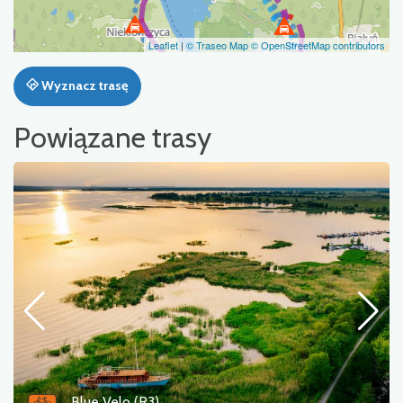
Leaflet
|
© Traseo Map
© OpenStreetMap contributors
Wyznacz trasę
Powiązane trasy
Gravelem Wokół Zalewu Szczecińskiego