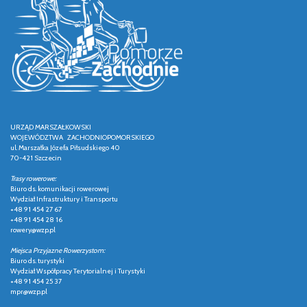
URZĄD MARSZAŁKOWSKI
WOJEWÓDZTWA ZACHODNIOPOMORSKIEGO
ul. Marszałka Józefa Piłsudskiego 40
70-421 Szczecin
Trasy rowerowe:
Biuro ds. komunikacji rowerowej
Wydział Infrastruktury i Transportu
+48 91 454 27 67
+48 91 454 28 16
rowery@wzp.pl
Miejsca Przyjazne Rowerzystom:
Biuro ds. turystyki
Wydział Współpracy Terytorialnej i Turystyki
+48 91 454 25 37
mpr@wzp.pl