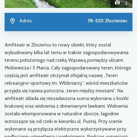
2
Adres:
78-520 Złocieniec
Amfiteatr w Złocieńcu to nowy obiekt, który został
wybudowany kilka lat temu w trakcie zagospodarowywania
terenu położonego nad rzeką Wąsawą pomiędzy ulicami
Mickiewicza i 5 Marca. Cały zagospodarowany teren, którego
częścią jest amfiteatr otrzymał oficjalną nazwę „Teren
rekreacyjno-sportowy im. Włókniarzy”, wśród mieszkańców
przyjęła się nazwa potoczna „teren między mostami”. Na
amfiteatr składa się niezadaszona scena wykonana z kostki
brukowej oraz widownia z drewnianymi ławkami. Widownia
została wkomponowana w naturalne zbocze, łagodnie
wznoszące się od rzeki w kierunku ul. Pustej. Przy scenie
wykonane są przyłącza elektryczne wykorzystywane przy
podłączaniu oświetlenia i nagłośnienia. Podczas organizacji