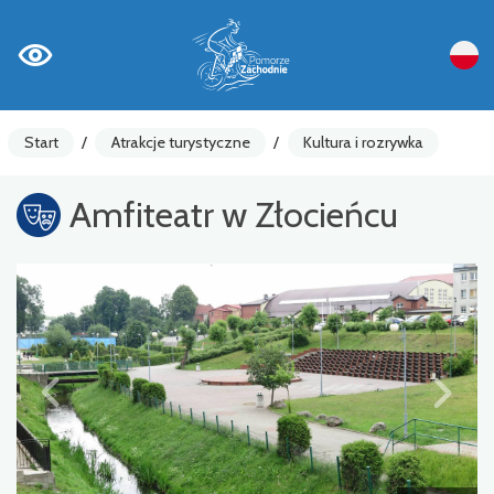
Start
/
Atrakcje turystyczne
/
Kultura i rozrywka
Amfiteatr w Złocieńcu