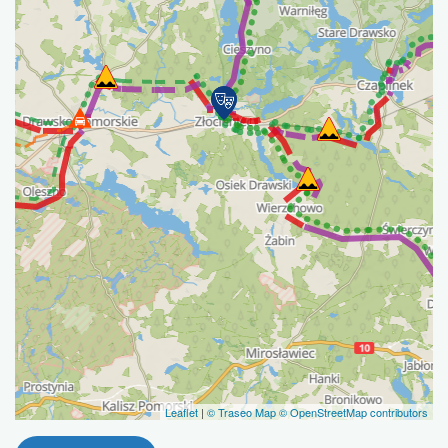
Leaflet
|
© Traseo Map
© OpenStreetMap contributors