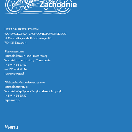
URZĄD MARSZAŁKOWSKI
WOJEWÓDZTWA ZACHODNIOPOMORSKIEGO
ul. Marszałka Józefa Piłsudskiego 40
70-421 Szczecin
Trasy rowerowe:
Biuro ds. komunikacji rowerowej
Wydział Infrastruktury i Transportu
+48 91 454 27 67
+48 91 454 28 16
rowery@wzp.pl
Miejsca Przyjazne Rowerzystom:
Biuro ds. turystyki
Wydział Współpracy Terytorialnej i Turystyki
+48 91 454 25 37
mpr@wzp.pl
Menu