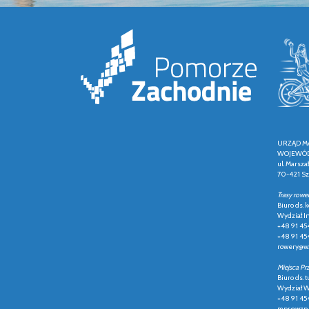
URZĄD M
WOJEWÓD
ul. Marsza
70-421 Sz
Trasy rowe
Biuro ds.
Wydział In
+48 91 45
+48 91 45
rowery@wz
Miejsca Pr
Biuro ds. t
Wydział Ws
+48 91 45
mpr@wzp.