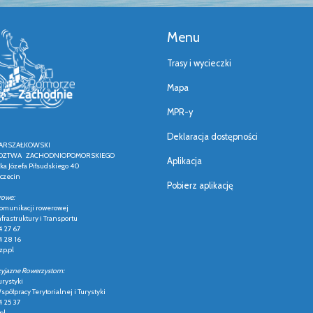
Menu
Trasy i wycieczki
Mapa
MPR-y
Deklaracja dostępności
ARSZAŁKOWSKI
ZTWA ZACHODNIOPOMORSKIEGO
Aplikacja
łka Józefa Piłsudskiego 40
czecin
Pobierz aplikację
rowe:
 komunikacji rowerowej
frastruktury i Transportu
4 27 67
4 28 16
p.pl
zyjazne Rowerzystom:
urystyki
półpracy Terytorialnej i Turystyki
4 25 37
pl