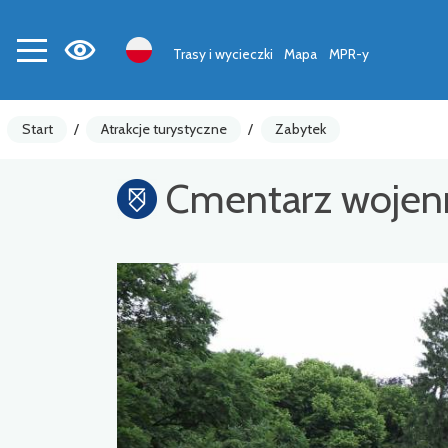
Trasy i wycieczki
Mapa
MPR-y
Start
/
Atrakcje turystyczne
/
Zabytek
Cmentarz wojen