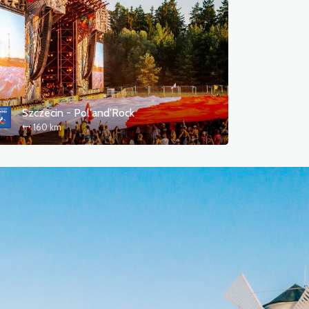
Szczecin - Pol'and'Rock
160 km