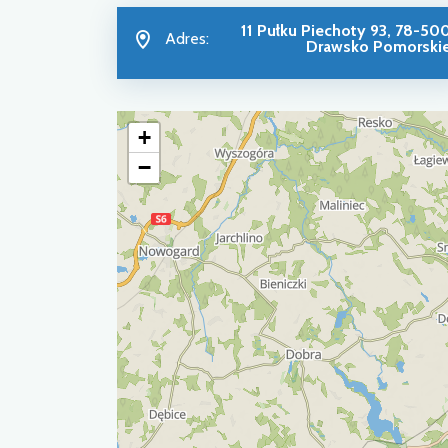
11 Pułku Piechoty 93, 78-50
Adres:
Drawsko Pomorski
+
−