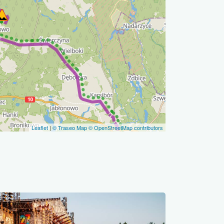
Leaflet
|
© Traseo Map
© OpenStreetMap contributors