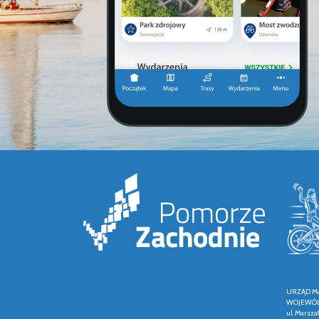
URZĄD M
WOJEWÓD
ul. Marsza