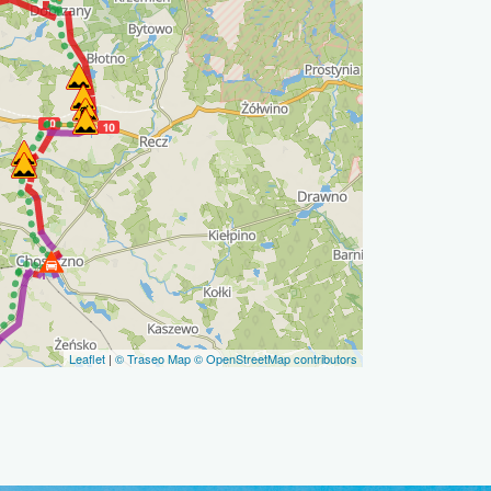
Leaflet
|
© Traseo Map
© OpenStreetMap contributors