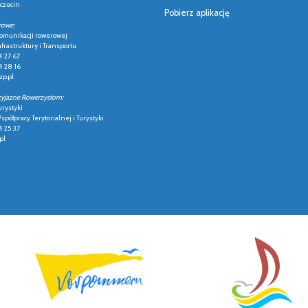
czecin
Pobierz aplikację
rowe:
 komunikacji rowerowej
frastruktury i Transportu
4 27 67
4 28 16
p.pl
zyjazne Rowerzystom:
urystyki
półpracy Terytorialnej i Turystyki
4 25 37
pl