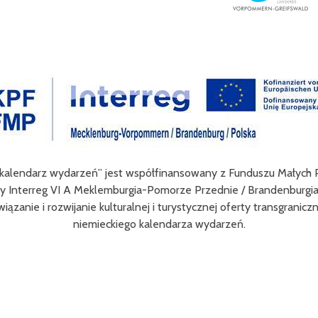
werowej jest wzbogacenie oferty turystycznej oraz ułatwienie tr
zaru Euroregionu Pomerania jak i dla turystów odwiedzających reg
enie zwykłym użytkownikom rowerów możliwości różnych tras oraz
ziwych rowerowych pasjonatów w rozwój turystki rowerowej w reg
uszu Małych Projektów (FMP) w ramach Programu Współpracy Int
ndenburgia / Polska 2021-2027.Wartość projektu wynosi 52 181 e