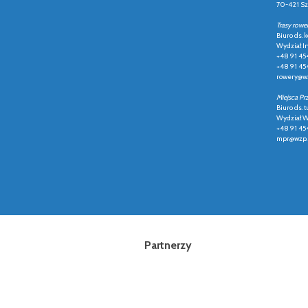
70-421 Sz
Trasy rowe
Biuro ds.
Wydział In
+48 91 45
+48 91 45
rowery@wz
Miejsca Pr
Biuro ds. t
Wydział Ws
+48 91 45
mpr@wzp.
Partnerzy