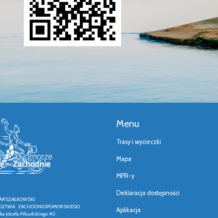
Menu
Trasy i wycieczki
Mapa
MPR-y
Deklaracja dostępności
ARSZAŁKOWSKI
ZTWA ZACHODNIOPOMORSKIEGO
Aplikacja
łka Józefa Piłsudskiego 40