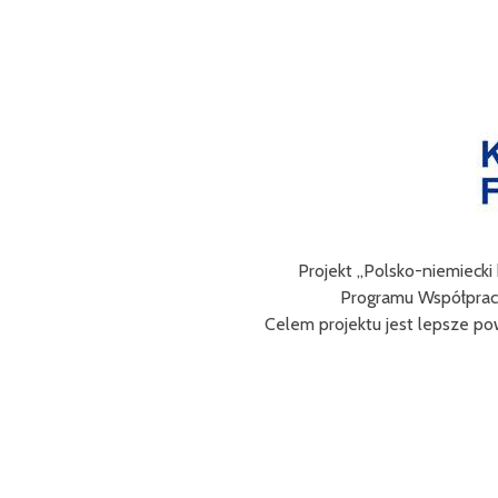
Celem III Polsko-Niemieckich Dni Turystyki Ro
obs
Efektem planowanych działań jest przybliż
prawd
Projekt współfinasowany jest w 80% z Fund
Bra