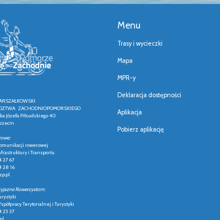
Menu
Trasy i wycieczki
Mapa
MPR-y
Deklaracja dostępności
ARSZAŁKOWSKI
ZTWA ZACHODNIOPOMORSKIEGO
Aplikacja
łka Józefa Piłsudskiego 40
czecin
Pobierz aplikację
rowe:
 komunikacji rowerowej
frastruktury i Transportu
4 27 67
4 28 16
p.pl
zyjazne Rowerzystom:
urystyki
półpracy Terytorialnej i Turystyki
4 25 37
pl