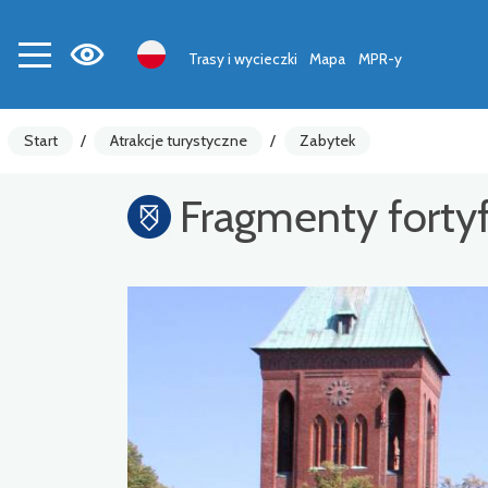
Trasy i wycieczki
Mapa
MPR-y
Start
/
Atrakcje turystyczne
/
Zabytek
Fragmenty fortyfi