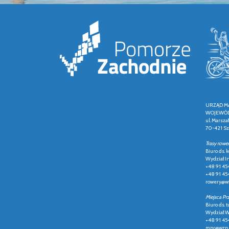
URZĄD M
WOJEWÓD
ul. Marsza
70-421 Sz
Trasy rowe
Biuro ds.
Wydział In
+48 91 45
+48 91 45
rowery@wz
Miejsca Pr
Biuro ds. t
Wydział Ws
+48 91 45
mpr@wzp.