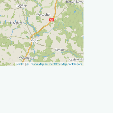
Leaflet
|
© Traseo Map
© OpenStreetMap contributors