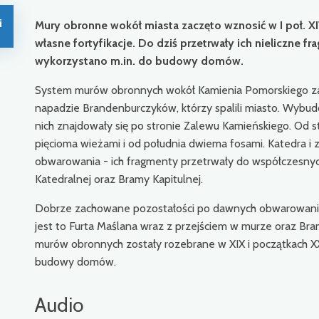
i
Mury obronne wokół miasta zaczęto wznosić w I poł. X
własne fortyfikacje. Do dziś przetrwały ich nieliczne 
wykorzystano m.in. do budowy domów.
System murów obronnych wokół Kamienia Pomorskiego zac
napadzie Brandenburczyków, którzy spalili miasto. Wybu
nich znajdowały się po stronie Zalewu Kamieńskiego. Od 
pięcioma wieżami i od południa dwiema fosami. Katedra i
obwarowania - ich fragmenty przetrwały do współczesnyc
Katedralnej oraz Bramy Kapitulnej.
Dobrze zachowane pozostałości po dawnych obwarowaniach
jest to Furta Maślana wraz z przejściem w murze oraz Br
murów obronnych zostały rozebrane w XIX i początkach XX
budowy domów.
Audio