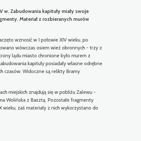
IV w. Zabudowania kapituły miały swoje
fragmenty. Materiał z rozbieranych murów
zęto wznosić w I połowie XIV wieku, po
dowano wówczas osiem wież obronnych - trzy z
strony lądu miasto chronione było murem z
 zabudowania kapituły posiadały własne odrębne
h czasów. Widoczne są relikty Bramy
 miejskich znajdują się w pobliżu Zalewu -
ama Wolińska z Basztą. Pozostałe fragmenty
 wieku, zaś materiały z nich wykorzystano do