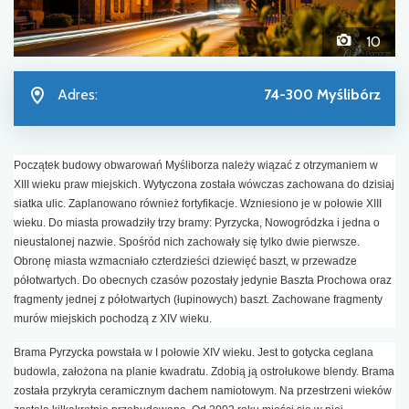
10
Adres:
74-300 Myślibórz
Początek budowy obwarowań Myśliborza należy wiązać z otrzymaniem w
XIII wieku praw miejskich. Wytyczona została wówczas zachowana do dzisiaj
siatka ulic. Zaplanowano również fortyfikacje. Wzniesiono je w połowie XIII
wieku. Do miasta prowadziły trzy bramy: Pyrzycka, Nowogródzka i jedna o
nieustalonej nazwie. Spośród nich zachowały się tylko dwie pierwsze.
Obronę miasta wzmacniało czterdzieści dziewięć baszt, w przewadze
półotwartych. Do obecnych czasów pozostały jedynie Baszta Prochowa oraz
fragmenty jednej z półotwartych (łupinowych) baszt. Zachowane fragmenty
murów miejskich pochodzą z XIV wieku.
Brama Pyrzycka powstała w I połowie XIV wieku. Jest to gotycka ceglana
budowla, założona na planie kwadratu. Zdobią ją ostrołukowe blendy. Brama
została przykryta ceramicznym dachem namiotowym. Na przestrzeni wieków