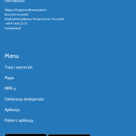
rowery@wzp.pl
Miejsca Przyjazne Rowerzystom:
Biuro ds. turystyki
Wydział Współpracy Terytorialnej i Turystyki
+48 91 454 25 37
mpr@wzp.pl
Menu
Trasy i wycieczki
Mapa
MPR-y
Deklaracja dostępności
Aplikacja
Pobierz aplikację