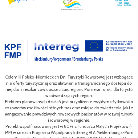
wan
Celem III Polsko-Niemieckich Dni Turystyki Rowerowej jest wzbogace
ac
nie oferty turystycznej oraz ułatwienie transgranicznego dostępu do
Pol
niej dla mieszkańców obszaru Euroregionu Pomerania jak i dla turystó
P
w odwiedzających region.
sty
ng
Efektem planowanych działań jest przybliżenie zwykłym użytkowniko
eg
h
m rowerów możliwości różnych tras oraz miejsc do zwiedzenia, jak i z
oz
aangażowanie prawdziwych rowerowych pasjonatów w rozwój turystk
i rowerowej w regionie.
L
Projekt współfinasowany jest w 80% z Funduszu Małych Projektów (F
me
MP) w ramach Programu Współpracy Interreg VI A Meklemburgia-Pom
gf