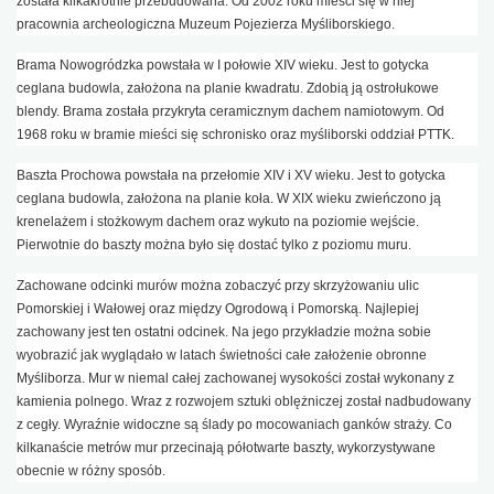
została kilkakrotnie przebudowana. Od 2002 roku mieści się w niej
pracownia archeologiczna Muzeum Pojezierza Myśliborskiego.
Brama Nowogródzka powstała w I połowie XIV wieku. Jest to gotycka
ceglana budowla, założona na planie kwadratu. Zdobią ją ostrołukowe
blendy. Brama została przykryta ceramicznym dachem namiotowym. Od
1968 roku w bramie mieści się schronisko oraz myśliborski oddział PTTK.
Baszta Prochowa powstała na przełomie XIV i XV wieku. Jest to gotycka
ceglana budowla, założona na planie koła. W XIX wieku zwieńczono ją
krenelażem i stożkowym dachem oraz wykuto na poziomie wejście.
Pierwotnie do baszty można było się dostać tylko z poziomu muru.
Zachowane odcinki murów można zobaczyć przy skrzyżowaniu ulic
Pomorskiej i Wałowej oraz między Ogrodową i Pomorską. Najlepiej
zachowany jest ten ostatni odcinek. Na jego przykładzie można sobie
wyobrazić jak wyglądało w latach świetności całe założenie obronne
Myśliborza. Mur w niemal całej zachowanej wysokości został wykonany z
kamienia polnego. Wraz z rozwojem sztuki oblężniczej został nadbudowany
z cegły. Wyraźnie widoczne są ślady po mocowaniach ganków straży. Co
kilkanaście metrów mur przecinają półotwarte baszty, wykorzystywane
obecnie w różny sposób.