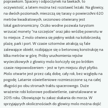
poprawkom. Spacery i odpoczynek na ławkach, to
oczywistość, a latem można też rozstawić leżaki. Na głowicy,
na dwóch poziomach, mieszczą się tarasy o powierzchni 620
metrów kwadratowych, sezonowo otwierany jest
lokal gastronomiczny. Oczko wodne pozwala turystom
wrzucać monety "na szczęście" oraz jako wróżbę powrotu w
to miejsce. Z molo otwiera się piękny widok na kołobrzeską
plażę, park i port. W czasie sztormów atrakcją są fale
zalewające obiekt, rozbijające się o betonową konstrukcję na
kilka metrów w górę. Próby uruchomienia rejsów
wycieczkowych z głowicy molo kończyły się po krótkim
czasie niepowodzeniem - jest w tym miejscu zbyt płytko.
Molo otwarte jest przez całą dobę, cały rok, bez względu na
pogodę. Latarnie oświetleniowe rozmieszczone są na całej
długości po obu stronach traktu spacerowego. Duże
wrażenie robi kolorowe podświetlenie, zainstalowane w
2015 roku. Obowiązuje tu zakaz skakania do morza. W
sprzyjających okolicznościach do głowicy molo można dojść