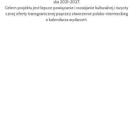
ska 2021-2027.
re
Celem projektu jest lepsze powiązanie i rozwijanie kulturalnej i turysty
ys
Ef
cznej oferty transgranicznej poprzez stworzenie polsko-niemieckieg
g B
m 
o kalendarza wydarzeń.
aa
lsk
Sz
P
MP
pr
o
uzu
 k
h.
ch
Zac
rys
ć c
t z
(EF