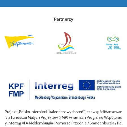
Partnerzy
Projekt „Polsko-niemiecki kalendarz wydarzeń” jest współfinansowan
zow
Ce
y z Funduszu Małych Projektów (FMP) w ramach Programu Współprac
rpo
n
y Interreg VI A Meklemburgia-Pomorze Przednie / Brandenburgia / Pol
ni