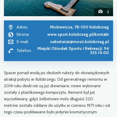
3
Adres:
Mickiewicza, 78-100 Kołobrzeg
Strona:
www.sport.kolobrzeg.pl/kontakt
E-mail:
sekretariat@mosir.kolobrzeg.pl
Miejski Ośrodek Sportu i Rekreacji: 94
Telefon:
355 14 00
Spacer ponad wodą po deskach należy do obowiązkowych
atrakcji pobytu w Kołobrzegu. Od generalnego remontu w
2014 roku deski nie są już drewniane, nowe wykonane
zostały z plastikowego kompozytu. Remont był już
wyczekiwany, gdyż żelbetowe molo długości 220
metrów zostało oddane do użytku w czerwcu 1971 roku i od
tego czasu poddawane było jedynie kosmetycznym