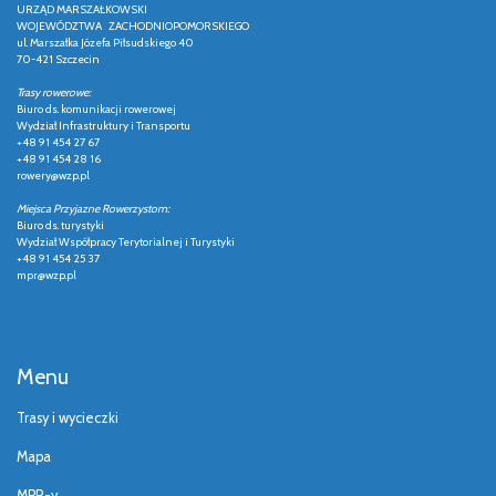
URZĄD MARSZAŁKOWSKI
WOJEWÓDZTWA ZACHODNIOPOMORSKIEGO
ul. Marszałka Józefa Piłsudskiego 40
70-421 Szczecin
Trasy rowerowe:
Biuro ds. komunikacji rowerowej
Wydział Infrastruktury i Transportu
+48 91 454 27 67
+48 91 454 28 16
rowery@wzp.pl
Miejsca Przyjazne Rowerzystom:
Biuro ds. turystyki
Wydział Współpracy Terytorialnej i Turystyki
+48 91 454 25 37
mpr@wzp.pl
Menu
Trasy i wycieczki
Mapa
MPR-y