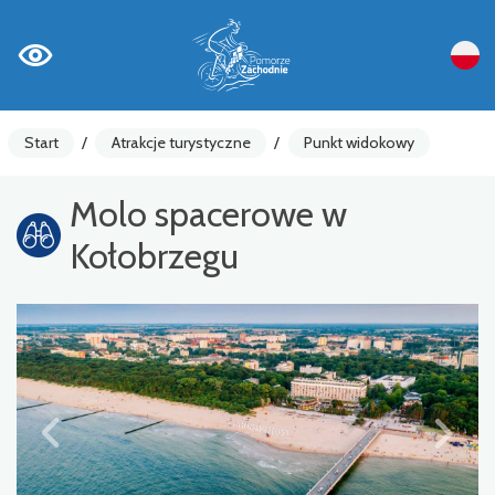
Start
/
Atrakcje turystyczne
/
Punkt widokowy
Molo spacerowe w
Kołobrzegu