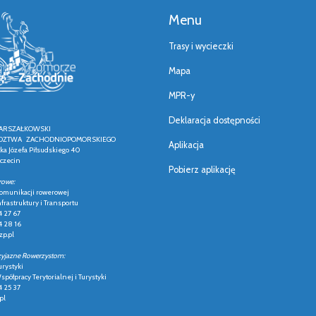
Menu
Trasy i wycieczki
Mapa
MPR-y
Deklaracja dostępności
ARSZAŁKOWSKI
ZTWA ZACHODNIOPOMORSKIEGO
Aplikacja
łka Józefa Piłsudskiego 40
czecin
Pobierz aplikację
rowe:
 komunikacji rowerowej
frastruktury i Transportu
4 27 67
4 28 16
p.pl
zyjazne Rowerzystom:
urystyki
półpracy Terytorialnej i Turystyki
4 25 37
pl