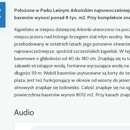
n
Położone w Parku Leśnym Arkońskim najnowocześniejsz
/
basenów wynosi ponad 8 tys. m2. Przy kompleksie zna
Kąpielisko w miejscu dzisiejszej Arkonki utworzono na po
miejscu jezioro nad którego brzegiem stał młyn wodny. 
przebudowany w ostatnich latach, jego ponowne otwarcie na
najnowocześniejsze, spośród szczecińskich kąpielisk. W tej
basenowe o głębokości od 40 do 180 cm. Znajdują się tu ta
zabawki strzelające wodą, fontanna wyrzucająca wodę na 
długości 59 m. Wokół basenów usytuowane są korty do teni
plaża. Jest też funkcjonujący w okresie od wiosny do jesie
zimowych znajduje się lodowisko. Całość znajduje się na 
powierzchnia basenów wynosi 8012 m2. Przy kasach znajd
Audio