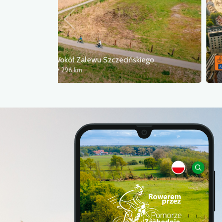
Wokół Zalewu Szczecińskiego
296 km