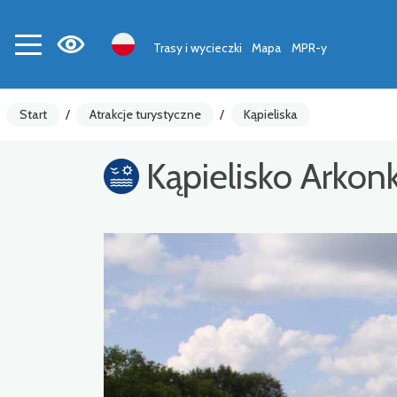
Trasy i wycieczki
Mapa
MPR-y
Start
/
Atrakcje turystyczne
/
Kąpieliska
Kąpielisko Arkon