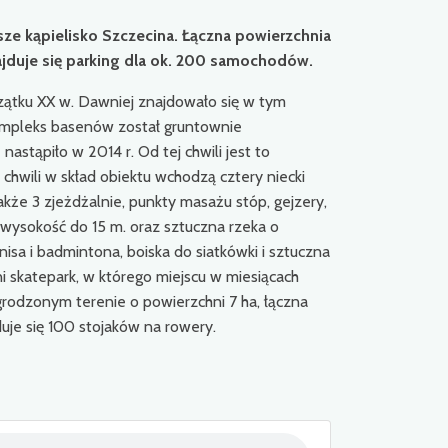
e kąpielisko Szczecina. Łączna powierzchnia
jduje się parking dla ok. 200 samochodów.
czątku XX w. Dawniej znajdowało się w tym
Kompleks basenów został gruntownie
stąpiło w 2014 r. Od tej chwili jest to
 chwili w skład obiektu wchodzą cztery niecki
kże 3 zjeżdżalnie, punkty masażu stóp, gejzery,
wysokość do 15 m. oraz sztuczna rzeka o
sa i badmintona, boiska do siatkówki i sztuczna
ni skatepark, w którego miejscu w miesiącach
ogrodzonym terenie o powierzchni 7 ha, łączna
uje się 100 stojaków na rowery.