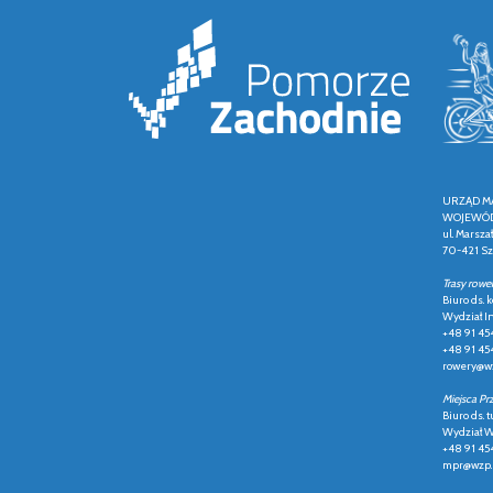
URZĄD M
WOJEWÓD
ul. Marsza
70-421 Sz
Trasy rowe
Biuro ds.
Wydział In
+48 91 45
+48 91 45
rowery@wz
Miejsca Pr
Biuro ds. t
Wydział Ws
+48 91 45
mpr@wzp.