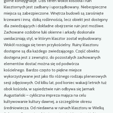
górne kondygnacje. Dziś teren wokół kościoła i ruin
klasztornych jest zadbany i uporządkowany. Niebezpieczne
miejsca są zabezpieczone. Wnętrza budowli są zarośnięte
krzewami i inną dziką roślinnością, lecz obiekt jest dostępny
dla zwiedzających i dokładne obejrzenie ruin jest możliwe.
Zachowane ozdobne łuki okienne i arkady doskonale
uwidaczniają styl, w którym klasztor został wybudowany.
Wokół rozciąga się teren przykościelny. Ruiny klasztoru
dostępne są dla każdego zwiedzającego. Część obiektu
dostępna jest z zewnątrz, do pozostałych zachowanych
elementów dostać można się od podwórza
kościelnego. Bardzo często to piękne miejsce
wykorzystywane jest jako tło różnego rodzaju plenerowych
sesji zdjęciowych. Od kilku lat, pod koniec wakacji letnich tuż
obok kościoła, w sąsiedztwie ruin odbywa się Jarmark
Augustiański – cykliczna impreza mająca na celu
kultywowanie kultury dawnej, a szczególnie okresu
średniowiecza. Od niedawna w ruinach klasztoru w Wielką