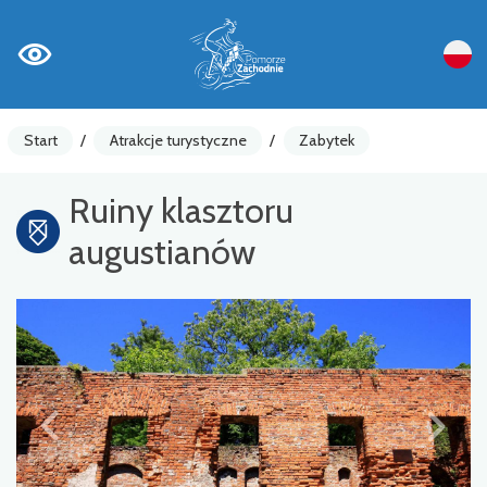
Start
/
Atrakcje turystyczne
/
Zabytek
Ruiny klasztoru
augustianów