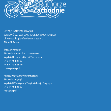
URZĄD MARSZAŁKOWSKI
WOJEWÓDZTWA ZACHODNIOPOMORSKIEGO
ul. Marszałka Józefa Piłsudskiego 40
70-421 Szczecin
Trasy rowerowe:
Biuro ds. komunikacji rowerowej
Wydział Infrastruktury i Transportu
+48 91 454 27 67
+48 91 454 28 16
rowery@wzp.pl
Miejsca Przyjazne Rowerzystom:
Biuro ds. turystyki
Wydział Współpracy Terytorialnej i Turystyki
+48 91 454 25 37
mpr@wzp.pl