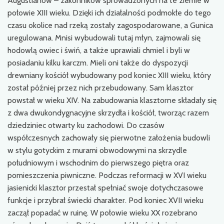
Augustianów – zakonników sprowadzonych na te ziemie w
połowie XIII wieku. Dzięki ich działalności podmokłe do tego
czasu okolice nad rzeką zostały zagospodarowane, a Gunica
uregulowana. Mnisi wybudowali tutaj młyn, zajmowali się
hodowlą owiec i świń, a także uprawiali chmiel i byli w
posiadaniu kilku karczm. Mieli oni także do dyspozycji
drewniany kościół wybudowany pod koniec XIII wieku, który
został później przez nich przebudowany. Sam klasztor
powstał w wieku XIV. Na zabudowania klasztorne składały się
z dwa dwukondygnacyjne skrzydła i kościół, tworząc razem
dziedziniec otwarty ku zachodowi. Do czasów
współczesnych zachowały się pierwotne założenia budowli
w stylu gotyckim z murami obwodowymi na skrzydle
południowym i wschodnim do pierwszego piętra oraz
pomieszczenia piwniczne. Podczas reformacji w XVI wieku
jasienicki klasztor przestał spełniać swoje dotychczasowe
funkcje i przybrał świecki charakter. Pod koniec XVII wieku
zaczął popadać w ruinę. W połowie wieku XX rozebrano