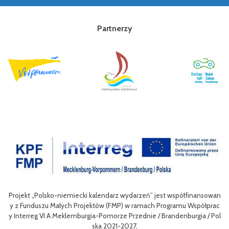
Partnerzy
sko-niemiecki kalendarz wydarzeń” jest współfinansowan
Celem III Polsko
u Małych Projektów (FMP) w ramach Programu Współprac
nie oferty turys
I A Meklemburgia-Pomorze Przednie / Brandenburgia / Pol
niej dla mieszkań
ska 2021-2027.