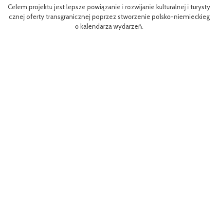
u jest lepsze powiązanie i rozwijanie kulturalnej i turysty
Efektem planowan
y transgranicznej poprzez stworzenie polsko-niemieckieg
m rowerów możliwo
o kalendarza wydarzeń.
aangażowanie pra
Projekt współfin
MP) w ramach Pro
orze Przednie / 