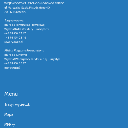
WOJEWÓDZTWA ZACHODNIOPOMORSKIEGO
ul. Marszałka Józefa Piłsudskiego 40
70-421 Szczecin
Trasy rowerowe:
Biuro ds. komunikacji rowerowej
Wydział Infrastruktury i Transportu
+48 91 454 27 67
+48 91 454 28 16
rowery@wzp.pl
Miejsca Przyjazne Rowerzystom:
Biuro ds. turystyki
Wydział Współpracy Terytorialnej i Turystyki
+48 91 454 25 37
mpr@wzp.pl
Menu
Trasy i wycieczki
Mapa
MPR-y