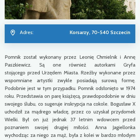
Adres:
Korsarzy, 70-540 Szczecin
Pomnik został wykonany przez Leonię Chmielnik i Annę
Paszkiewicz. Są one również autorkami Gryfa
stojącego przed Urzędem Miasta. Rzeźby wykonane przez
wspomniane artystki zwykle posiadają surową formę.
Podobnie jest w tym przypadku. Pomnik odsłonięto w 1974
roku. Przedstawia on parę książęcą, prawdopodobnie w dniu
swojego ślubu, co sugeruje inskrypcja na cokole. Bogusław X
uchodził za mądrego władcę, przez co uzyskał przydomek
Wielki. Był on już jednak 37 letnim wdowcem przed
poznaniem swojej drugiej miłości. Anna Jagiellonka
wychodząc za niego za mąż, była z kolei w bardzo młodym