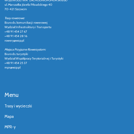
WOJEWÓDZTWA ZACHODNIOPOMORSKIEGO
ul. Marszałka Józefa Piłsudskiego 40
70-421 Szczecin
Trasy rowerowe:
Biuro ds. komunikacji rowerowej
Wydział Infrastruktury i Transportu
+48 91 454 27 67
+48 91 454 28 16
rowery@wzp.pl
Miejsca Przyjazne Rowerzystom:
Biuro ds. turystyki
Wydział Współpracy Terytorialnej i Turystyki
+48 91 454 25 37
mpr@wzp.pl
Menu
Trasy i wycieczki
Mapa
MPR-y