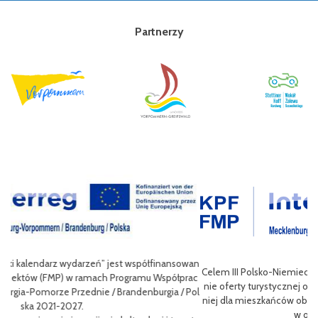
Partnerzy
wan
Celem III Polsko-Niemieckich Dni Turystyki Rowerowej jest wzbogace
ac
nie oferty turystycznej oraz ułatwienie transgranicznego dostępu do
Pol
niej dla mieszkańców obszaru Euroregionu Pomerania jak i dla turystó
P
w odwiedzających region.