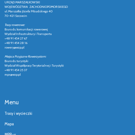
URZĄD MARSZAŁKOWSKI
WOJEWÓDZTWA ZACHODNIOPOMORSKIEGO
ul. Marszałka Józefa Piłsudskiego 40
70-421 Szczecin
Trasy rowerowe:
Biuro ds. komunikacji rowerowej
Wydział Infrastruktury i Transportu
+48 91 454 27 67
+48 91 454 28 16
rowery@wzp.pl
Miejsca Przyjazne Rowerzystom:
Biuro ds. turystyki
Wydział Współpracy Terytorialnej i Turystyki
+48 91 454 25 37
mpr@wzp.pl
Menu
Trasy i wycieczki
Mapa
MPR-y