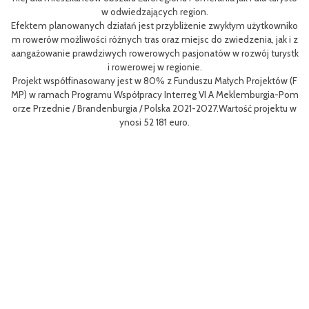
Pr
w odwiedzających region.
ty
ng 
Efektem planowanych działań jest przybliżenie zwykłym użytkowniko
eg
h 
m rowerów możliwości różnych tras oraz miejsc do zwiedzenia, jak i z
oz
aangażowanie prawdziwych rowerowych pasjonatów w rozwój turystk
i rowerowej w regionie.
Li
Projekt współfinasowany jest w 80% z Funduszu Małych Projektów (F
men
MP) w ramach Programu Współpracy Interreg VI A Meklemburgia-Pom
gf
orze Przednie / Brandenburgia / Polska 2021-2027.Wartość projektu w
8 
ynosi 52 181 euro.
pr
To
Ce
nyc
łp
o S
go
yw
ęd
W 
ze