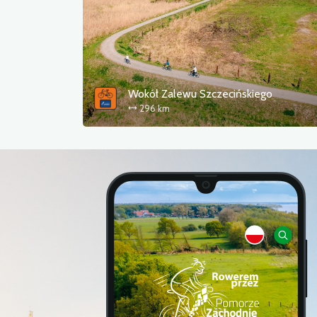
Wokół Zalewu Szczecińskiego
296 km