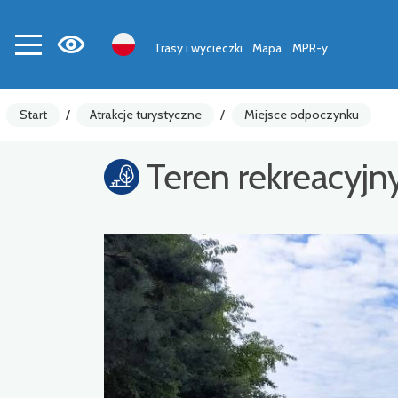
Trasy i wycieczki
Mapa
MPR-y
Start
/
Atrakcje turystyczne
/
Miejsce odpoczynku
Teren rekreacyjn