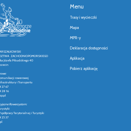
Menu
Trasy i wycieczki
Mapa
MPR-y
Deklaracja dostępności
ARSZAŁKOWSKI
ZTWA ZACHODNIOPOMORSKIEGO
Aplikacja
łka Józefa Piłsudskiego 40
czecin
Pobierz aplikację
rowe:
 komunikacji rowerowej
frastruktury i Transportu
4 27 67
4 28 16
p.pl
zyjazne Rowerzystom:
urystyki
półpracy Terytorialnej i Turystyki
4 25 37
pl