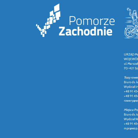
URZĄD M
WOJEWÓD
ul. Marsza
70-421 Sz
Trasy rowe
Biuro ds.
Wydział In
+48 91 45
+48 91 45
rowery@wz
Miejsca Pr
Biuro ds. t
Wydział Ws
+48 91 45
mpr@wzp.