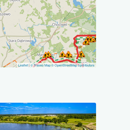
Leaflet
|
© Traseo Map
© OpenStreetMap contributors