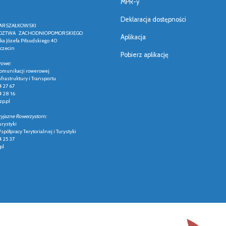
MPR-y
Deklaracja dostępności
ARSZAŁKOWSKI
ZTWA ZACHODNIOPOMORSKIEGO
Aplikacja
łka Józefa Piłsudskiego 40
czecin
Pobierz aplikację
rowe:
 komunikacji rowerowej
frastruktury i Transportu
4 27 67
4 28 16
p.pl
zyjazne Rowerzystom:
urystyki
półpracy Terytorialnej i Turystyki
4 25 37
pl