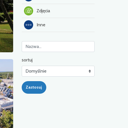
Zdjęcia
Inne
sortuj
Zastosuj