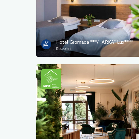
Hotel Gromada ***/ „ARKA” Lux****
Koszalin