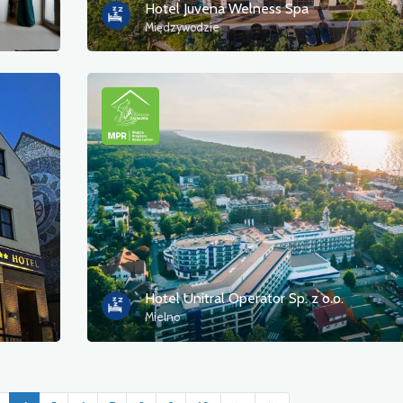
Hotel Juvena Welness Spa
Międzywodzie
Hotel Unitral Operator Sp. z o.o.
Mielno