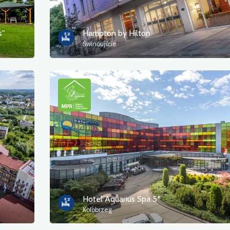
s"
Hampton by Hilton
Świnoujście
Hotel Aquarius Spa 5*
Kołobrzeg