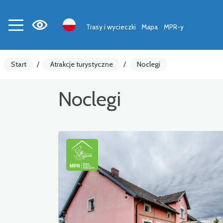
Trasy i wycieczki
Mapa
MPR-y
Start
/
Atrakcje turystyczne
/
Noclegi
Noclegi