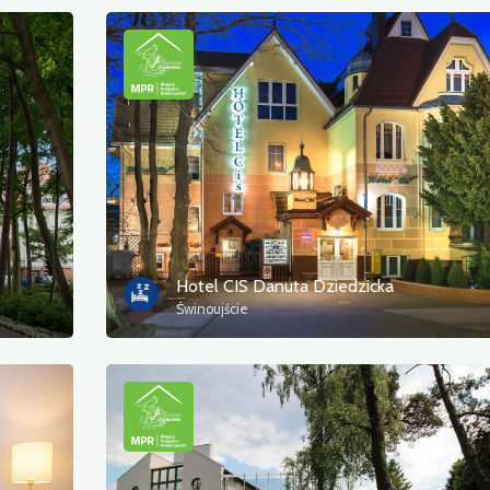
Hotel CIS Danuta Dziedzicka
Świnoujście