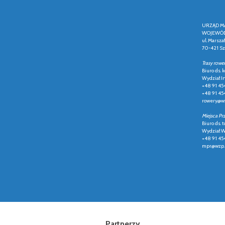
URZĄD M
WOJEWÓD
ul. Marsza
70-421 Sz
Trasy rowe
Biuro ds.
Wydział In
+48 91 45
+48 91 45
rowery@wz
Miejsca Pr
Biuro ds. t
Wydział Ws
+48 91 45
mpr@wzp.
Partnerzy