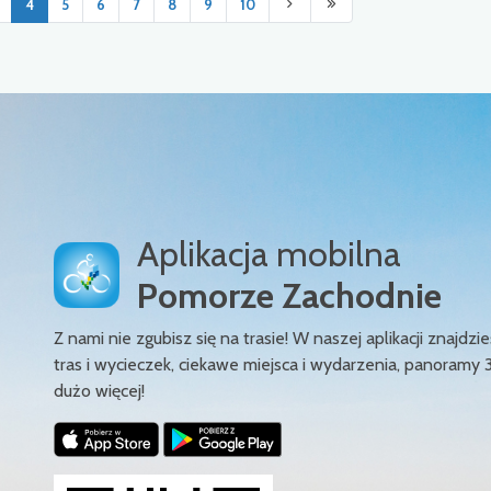
4
5
6
7
8
9
10
Aplikacja mobilna
Pomorze Zachodnie
Z nami nie zgubisz się na trasie! W naszej aplikacji znajd
tras i wycieczek, ciekawe miejsca i wydarzenia, panoramy 
dużo więcej!