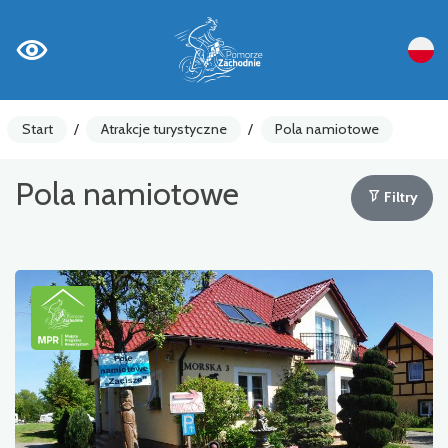
Start
/
Atrakcje turystyczne
/
Pola namiotowe
Pola namiotowe
Filtry
Liczniki rowerowe
Ostrzeżenia
Atrakcja turystyczna
Gastronomia