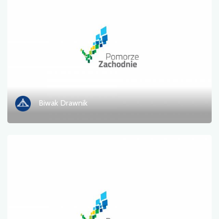
Zdjęcia
Inne
sortuj
Biwak Drawnik
Zastosuj