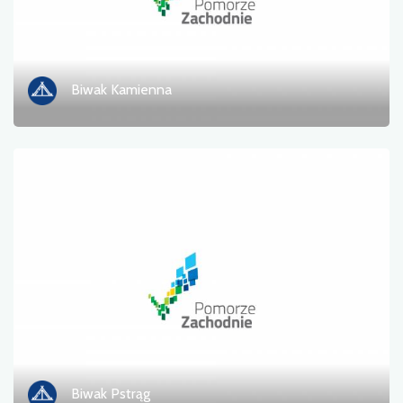
Biwak Kamienna
Biwak Pstrąg