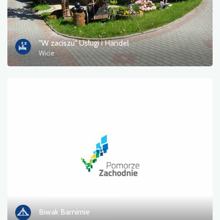
Informacja turystyczna
Kąpieliska
"W zaciszu" Usługi i Handel
Wicie
Kultura i rozrywka
Miejsce odpoczynku
Militaria
Muzeum
Noclegi
Pola namiotowe
Pomniki, rzeźby, murale
Biwak Barnimie