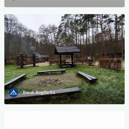
Przeprawa promowa
Przyroda
Przystanek kolejowy
Punkt widokowy
Serwis rowerowy i stacja napraw
Sport i rekreacja
Woda
Biwak Bogdanka
Zabytek
Zabytkowe kościoły