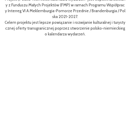
zow
Ce
y z Funduszu Małych Projektów (FMP) w ramach Programu Współprac
rpo
n
y Interreg VI A Meklemburgia-Pomorze Przednie / Brandenburgia / Pol
ni
ska 2021-2027.
re
Celem projektu jest lepsze powiązanie i rozwijanie kulturalnej i turysty
ys
Ef
cznej oferty transgranicznej poprzez stworzenie polsko-niemieckieg
g B
m 
o kalendarza wydarzeń.
aa
lsk
Sz
P
MP
pr
o
uzu
 k
h.
ch
Zac
rys
ć c
t z
(EF