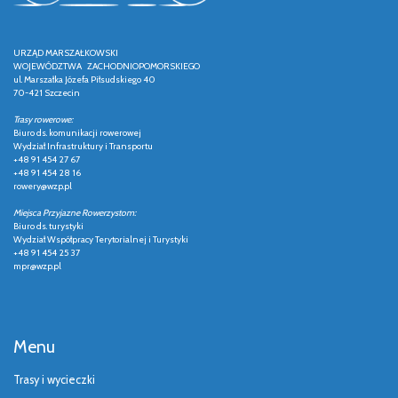
URZĄD MARSZAŁKOWSKI
WOJEWÓDZTWA ZACHODNIOPOMORSKIEGO
ul. Marszałka Józefa Piłsudskiego 40
70-421 Szczecin
Trasy rowerowe:
Biuro ds. komunikacji rowerowej
Wydział Infrastruktury i Transportu
+48 91 454 27 67
+48 91 454 28 16
rowery@wzp.pl
Miejsca Przyjazne Rowerzystom:
Biuro ds. turystyki
Wydział Współpracy Terytorialnej i Turystyki
+48 91 454 25 37
mpr@wzp.pl
Menu
Trasy i wycieczki