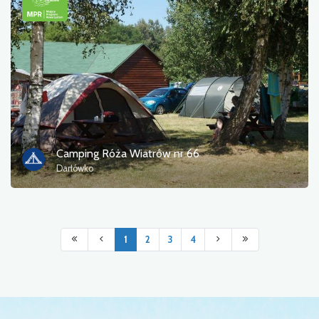
Camping Róża Wiatrów nr 66
Darłówko
1
2
3
4