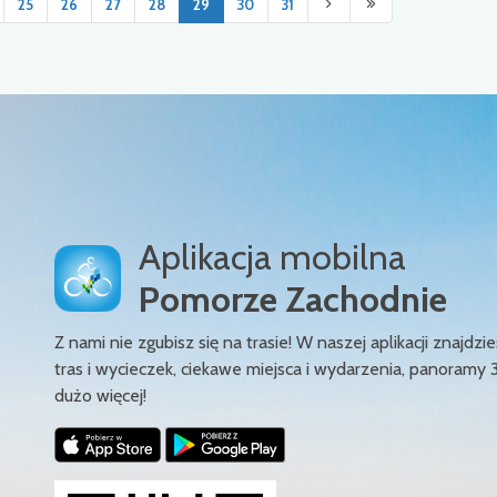
25
26
27
28
29
30
31
Aplikacja mobilna
Pomorze Zachodnie
Z nami nie zgubisz się na trasie! W naszej aplikacji znajd
tras i wycieczek, ciekawe miejsca i wydarzenia, panoramy 
dużo więcej!