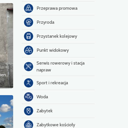
Przeprawa promowa
Przyroda
Przystanek kolejowy
Punkt widokowy
Serwis rowerowy i stacja
napraw
Sgraffito słonicy Hansken na elewacji kamienicy
Sport i rekreacja
Woda
Zabytek
Zabytkowe kościoły