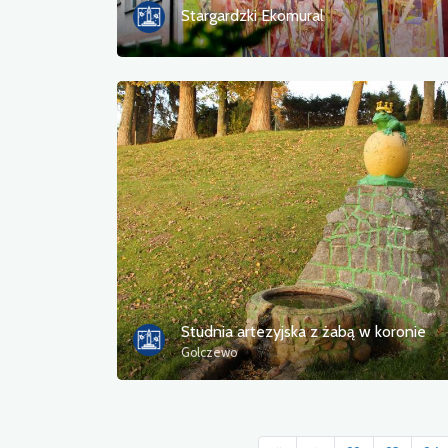
Stargardzki Ekomural
Studnia artezyjska z żabą w koronie
Golczewo