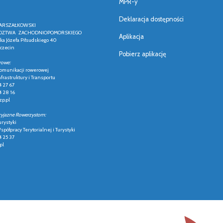
MPR-y
Deklaracja dostępności
ARSZAŁKOWSKI
ZTWA ZACHODNIOPOMORSKIEGO
Aplikacja
łka Józefa Piłsudskiego 40
czecin
Pobierz aplikację
rowe:
 komunikacji rowerowej
frastruktury i Transportu
4 27 67
4 28 16
p.pl
zyjazne Rowerzystom:
urystyki
półpracy Terytorialnej i Turystyki
4 25 37
pl