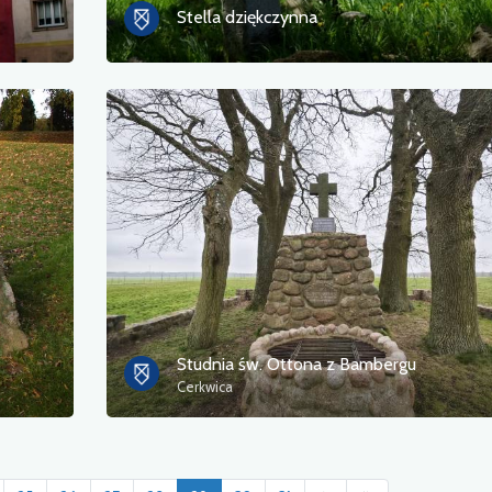
Stella dziękczynna
Studnia św. Ottona z Bambergu
Cerkwica