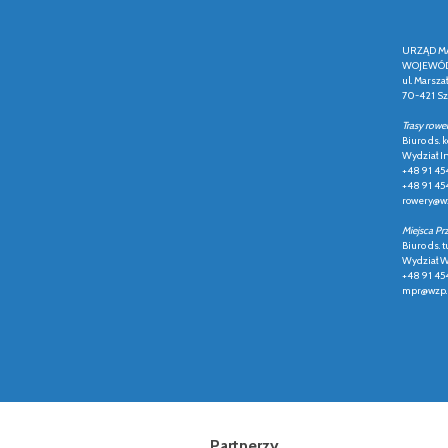
URZĄD M
WOJEWÓD
ul. Marsza
70-421 Sz
Trasy rowe
Biuro ds.
Wydział In
+48 91 45
+48 91 45
rowery@wz
Miejsca Pr
Biuro ds. t
Wydział Ws
+48 91 45
mpr@wzp.
Partnerzy