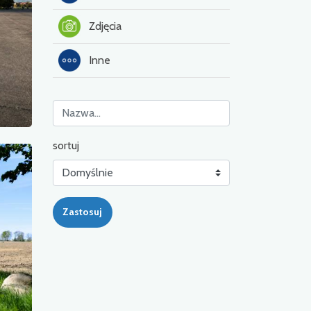
Zdjęcia
Inne
sortuj
Zastosuj