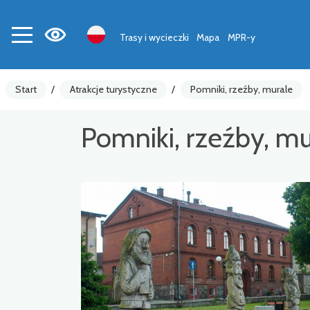
Trasy i wycieczki
Mapa
MPR-y
Start
/
Atrakcje turystyczne
/
Pomniki, rzeźby, murale
Pomniki, rzeźby, mu