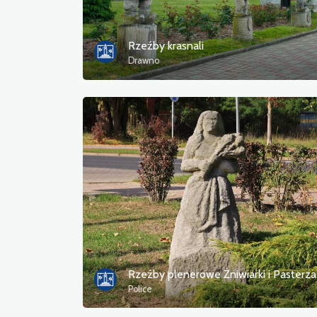
Rzeźby krasnali
Drawno
Rzeźby plenerowe Żniwiarki i Pasterza
Police