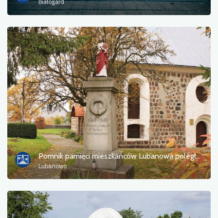
Białogard
Pomnik pamięci mieszkańców Lubanowa poległych w I wojnie światowej
Lubanowo