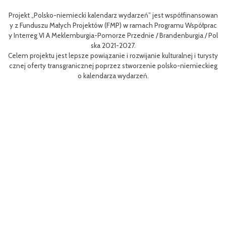
inansowan
Celem III Polsko-Niemieckich Dni Turystyki Rowerowej jest wzbo
Współprac
nie oferty turystycznej oraz ułatwienie transgranicznego dostęp
gia / Pol
niej dla mieszkańców obszaru Euroregionu Pomerania jak i dla tur
w odwiedzających region.
 i turysty
Efektem planowanych działań jest przybliżenie zwykłym użytkow
emieckieg
m rowerów możliwości różnych tras oraz miejsc do zwiedzenia, ja
aangażowanie prawdziwych rowerowych pasjonatów w rozwój tur
i rowerowej w regionie.
Projekt współfinasowany jest w 80% z Funduszu Małych Projektó
MP) w ramach Programu Współpracy Interreg VI A Meklemburgia
orze Przednie / Brandenburgia / Polska 2021-2027.Wartość projek
ynosi 52 181 euro.