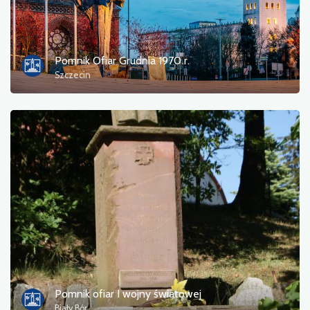
Informacja turystyczna
Kąpieliska
Pomnik Ofiar Grudnia 1970 r.
Szczecin
Kultura i rozrywka
Miejsce odpoczynku
Militaria
Muzeum
Noclegi
Pola namiotowe
Pomniki, rzeźby, murale
Pomnik ofiar I wojny światowej
Biały Bór