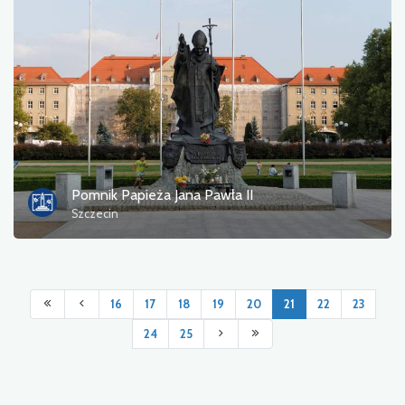
Pomnik Papieża Jana Pawła II
Szczecin
16
17
18
19
20
21
22
23
24
25