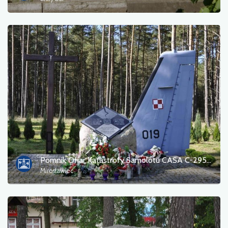
Przeprawa promowa
Przyroda
Przystanek kolejowy
Punkt widokowy
Serwis rowerowy i stacja napraw
Sport i rekreacja
Woda
Pomnik Ofiar Katastrofy Samolotu CASA C-295M
Mirosławiec
Zabytek
Zabytkowe kościoły