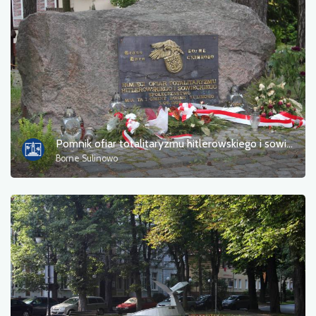
Zdjęcia
Inne
sortuj
Pomnik ofiar totalitaryzmu hitlerowskiego i sowieckiego
Borne Sulinowo
Zastosuj