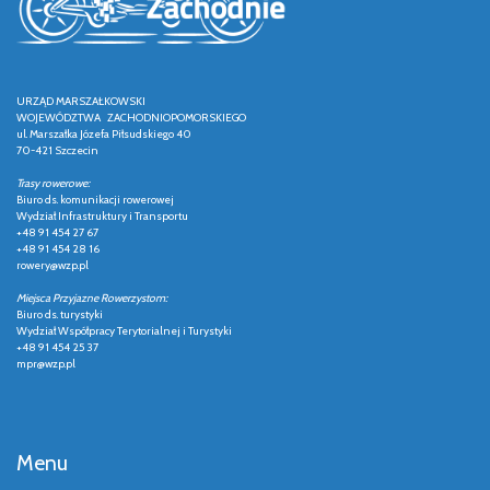
URZĄD MARSZAŁKOWSKI
WOJEWÓDZTWA ZACHODNIOPOMORSKIEGO
ul. Marszałka Józefa Piłsudskiego 40
70-421 Szczecin
Trasy rowerowe:
Biuro ds. komunikacji rowerowej
Wydział Infrastruktury i Transportu
+48 91 454 27 67
+48 91 454 28 16
rowery@wzp.pl
Miejsca Przyjazne Rowerzystom:
Biuro ds. turystyki
Wydział Współpracy Terytorialnej i Turystyki
+48 91 454 25 37
mpr@wzp.pl
Menu