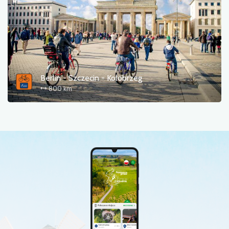
Rowerem na festiwale
Berlin - Szczecin - Kołobrzeg
czas
800 km
dystans
trudność
sortuj