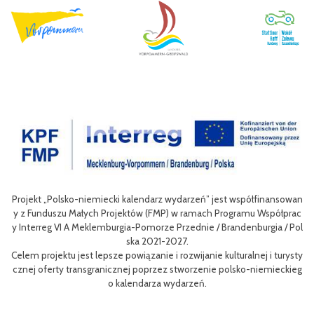
Projekt „Polsko-niemiecki kalendarz wydarzeń” jest współfinansowan
zow
Ce
y z Funduszu Małych Projektów (FMP) w ramach Programu Współprac
rpo
n
y Interreg VI A Meklemburgia-Pomorze Przednie / Brandenburgia / Pol
ni
ska 2021-2027.
re
Celem projektu jest lepsze powiązanie i rozwijanie kulturalnej i turysty
ys
Ef
cznej oferty transgranicznej poprzez stworzenie polsko-niemieckieg
g B
m 
o kalendarza wydarzeń.
aa
lsk