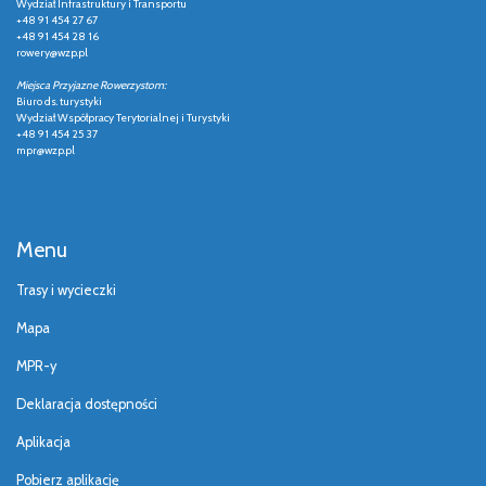
Wydział Infrastruktury i Transportu
+48 91 454 27 67
+48 91 454 28 16
rowery@wzp.pl
Miejsca Przyjazne Rowerzystom:
Biuro ds. turystyki
Wydział Współpracy Terytorialnej i Turystyki
+48 91 454 25 37
mpr@wzp.pl
Menu
Trasy i wycieczki
Mapa
MPR-y
Deklaracja dostępności
Aplikacja
Pobierz aplikację