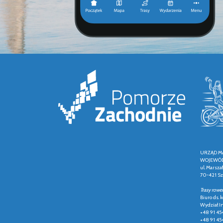
URZĄD M
WOJEWÓD
ul. Marsza
70-421 Sz
Trasy rowe
Biuro ds.
Wydział In
+48 91 45
+48 91 45