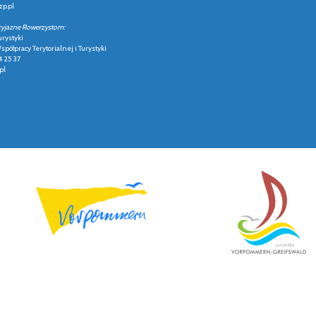
p.pl
zyjazne Rowerzystom:
urystyki
półpracy Terytorialnej i Turystyki
4 25 37
pl