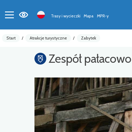
Trasy i wycieczki
Mapa
MPR-y
Start
/
Atrakcje turystyczne
/
Zabytek
Zespół pałacow