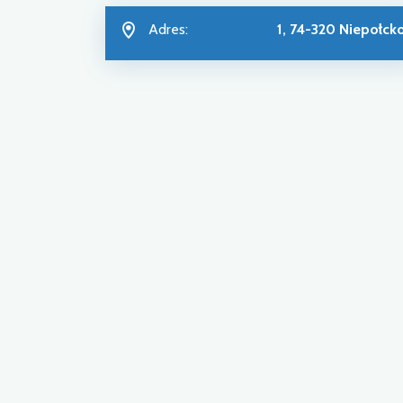
Adres:
1, 74-320 Niepołck