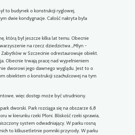
ł to budynek o konstrukcji ryglowej,
ym dwie kondygnacje. Całość nakryta była
, którą był jeszcze kilka lat temu. Obecnie
warzyszenie na rzecz dziedzictwa „Młyn -
y Zabytków w Szczecinie odrestaurowuje obiekt.
ja. Obecnie trwają pracę nad wypełnieniem
cenie dworowi jego dawnego wyglądu. Jest to o
ym obiektem o konstrukcji szachulcowej na tym
montowe, więc dostęp może być utrudniony.
ark dworski. Park rozciąga się na obszarze 6,8
 w kierunku rzeki Płoni. Bliskość rzeki sprawia,
niszczony system odwadniający. W parku rosną
 nich to kilkusetletnie pomniki przyrody. W parku