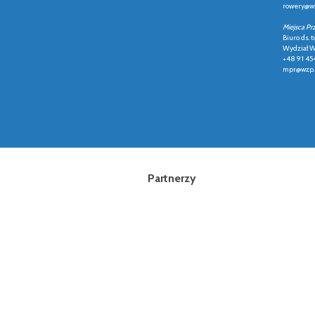
rowery@wz
Miejsca Pr
Biuro ds. t
Wydział Ws
+48 91 45
mpr@wzp.
Partnerzy