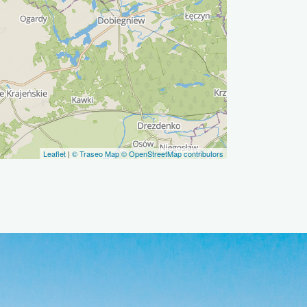
Leaflet
|
© Traseo Map
© OpenStreetMap contributors