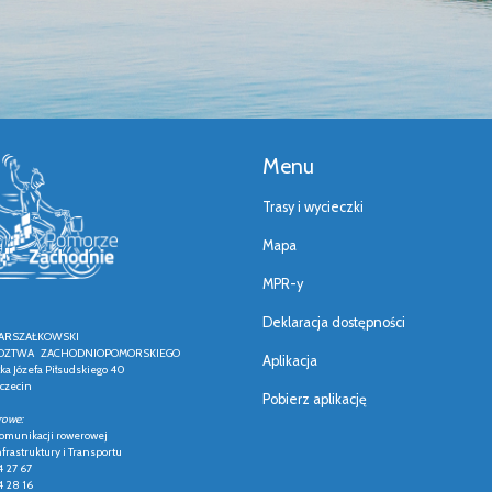
Menu
Trasy i wycieczki
Mapa
MPR-y
Deklaracja dostępności
ARSZAŁKOWSKI
ZTWA ZACHODNIOPOMORSKIEGO
Aplikacja
łka Józefa Piłsudskiego 40
czecin
Pobierz aplikację
rowe:
 komunikacji rowerowej
frastruktury i Transportu
4 27 67
4 28 16