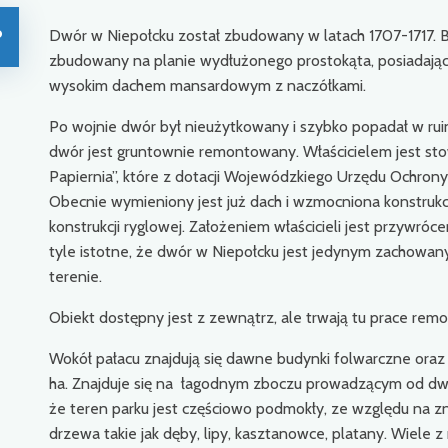
o
Dwór w Niepołcku został zbudowany w latach 1707-1717. By
zbudowany na planie wydłużonego prostokąta, posiadając
wysokim dachem mansardowym z naczółkami.
Po wojnie dwór był nieużytkowany i szybko popadał w ruinę
dwór jest gruntownie remontowany. Właścicielem jest sto
Papiernia”, które z dotacji Wojewódzkiego Urzędu Ochron
Obecnie wymieniony jest już dach i wzmocniona konstrukc
konstrukcji ryglowej. Założeniem właścicieli jest przywró
tyle istotne, że dwór w Niepołcku jest jedynym zachowan
terenie.
Obiekt dostępny jest z zewnątrz, ale trwają tu prace re
Wokół pałacu znajdują się dawne budynki folwarczne oraz p
ha. Znajduje się na łagodnym zboczu prowadzącym od dworu
że teren parku jest częściowo podmokły, ze względu na z
drzewa takie jak dęby, lipy, kasztanowce, platany. Wiele z