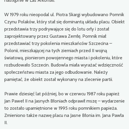
następnie w Las Arkoński.
W 1979 roku nieopodal ul. Piotra Skargi wybudowano Pomnik
Czynu Polaków, który stał się dominantą układu placu. Obiekt
przedstawia trzy podrywające się do lotu orły i został
zaprojektowany przez Gustawa Zemłę. Pomnik miał
przedstawiać trzy pokolenia mieszkańców Szczecina –
Polonii, mieszkającej na tych ziemiach przed II wojną
światową, pionierom powojennego miasta i pokoleniu, które
rozbudowało Szczecin. Budowla miała wyrażać wdzięczność
społeczeństwu miasta za jego odbudowanie. Należy
pamiętać, że obiekt został wykonany na zlecenie partii.
Prawie dziesięć lat później, bo w czerwcu 1987 roku papież
Jan Paweł II na Jasnych Błoniach odprawił mszę – wydarzenie
to zostało upamiętnione w 1995 roku pomnikiem papieża.
Zmieniono także nazwę placu na Jasne Błonia im. Jana Pawła
II.