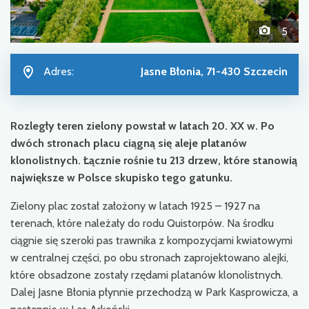
5
Adres:
Jasne Błonia, 71-430 Szczecin
Rozległy teren zielony powstał w latach 20. XX w. Po
dwóch stronach placu ciągną się aleje platanów
klonolistnych. Łącznie rośnie tu 213 drzew, które stanowią
największe w Polsce skupisko tego gatunku.
Zielony plac został założony w latach 1925 – 1927 na
terenach, które należały do rodu Quistorpów. Na środku
ciągnie się szeroki pas trawnika z kompozycjami kwiatowymi
w centralnej części, po obu stronach zaprojektowano alejki,
które obsadzone zostały rzędami platanów klonolistnych.
Dalej Jasne Błonia płynnie przechodzą w Park Kasprowicza, a