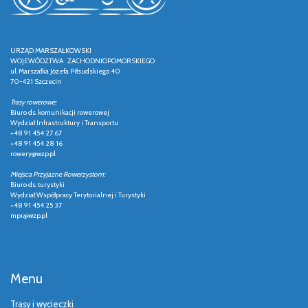
URZĄD MARSZAŁKOWSKI
WOJEWÓDZTWA ZACHODNIOPOMORSKIEGO
ul. Marszałka Józefa Piłsudskiego 40
70-421 Szczecin
Trasy rowerowe:
Biuro ds. komunikacji rowerowej
Wydział Infrastruktury i Transportu
+48 91 454 27 67
+48 91 454 28 16
rowery@wzp.pl
Miejsca Przyjazne Rowerzystom:
Biuro ds. turystyki
Wydział Współpracy Terytorialnej i Turystyki
+48 91 454 25 37
mpr@wzp.pl
Menu
Trasy i wycieczki