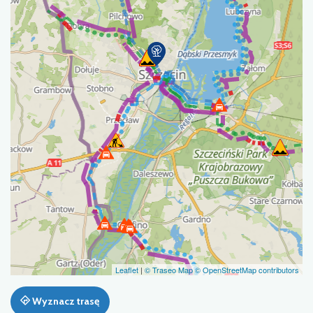
Leaflet
|
© Traseo Map
© OpenStreetMap contributors
Wyznacz trasę