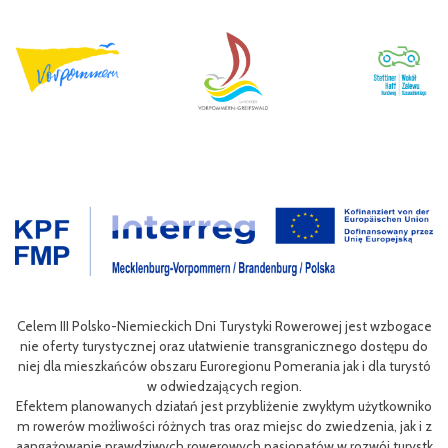
wan
Celem III Polsko-Niemieckich Dni Turystyki Rowerowej jest wzbogace
ac
nie oferty turystycznej oraz ułatwienie transgranicznego dostępu do
Pol
niej dla mieszkańców obszaru Euroregionu Pomerania jak i dla turystó
P
w odwiedzających region.
sty
ng
Efektem planowanych działań jest przybliżenie zwykłym użytkowniko
eg
h
m rowerów możliwości różnych tras oraz miejsc do zwiedzenia, jak i z
oz
aangażowanie prawdziwych rowerowych pasjonatów w rozwój turystk