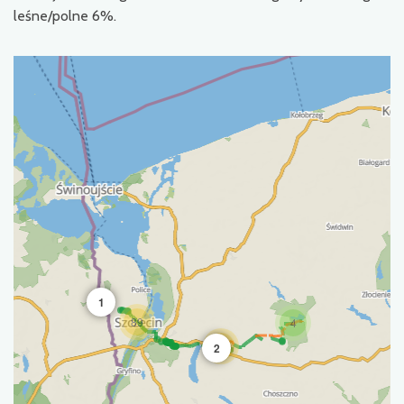
leśne/polne 6%.
1
89
4
35
2