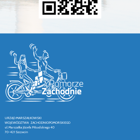
URZĄD MARSZAŁKOWSKI
WOJEWÓDZTWA ZACHODNIOPOMORSKIEGO
ul. Marszałka Józefa Piłsudskiego 40
70-421 Szczecin