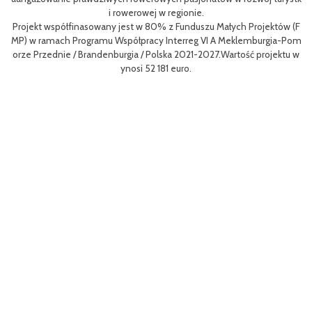
i rowerowej w regionie.
L
Projekt współfinasowany jest w 80% z Funduszu Małych Projektów (F
me
MP) w ramach Programu Współpracy Interreg VI A Meklemburgia-Pom
gf
orze Przednie / Brandenburgia / Polska 2021-2027.Wartość projektu w
8
ynosi 52 181 euro.
p
To
Ce
ny
ł
o 
go
yw
ęd
W 
z
a 
r
Dz
mo