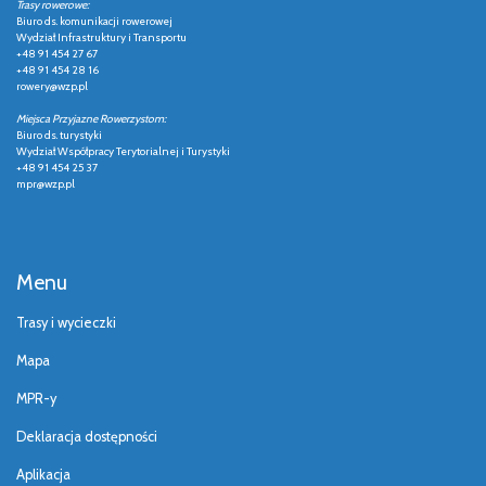
Trasy rowerowe:
Biuro ds. komunikacji rowerowej
Wydział Infrastruktury i Transportu
+48 91 454 27 67
+48 91 454 28 16
rowery@wzp.pl
Miejsca Przyjazne Rowerzystom:
Biuro ds. turystyki
Wydział Współpracy Terytorialnej i Turystyki
+48 91 454 25 37
mpr@wzp.pl
Menu
Trasy i wycieczki
Mapa
MPR-y
Deklaracja dostępności
Aplikacja