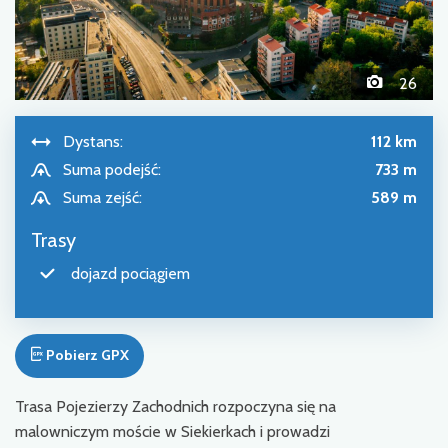
26
Dystans:
112 km
Suma podejść:
733 m
Suma zejść:
589 m
Trasy
dojazd pociągiem
Pobierz GPX
Trasa Pojezierzy Zachodnich rozpoczyna się na
malowniczym moście w Siekierkach i prowadzi