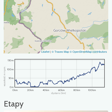
Leaflet
|
© Traseo Map
© OpenStreetMap contributors
150m
wysokość m n.p.m.
100m
50m
0m
0km
20km
40km
60km
80km
100km
dystans (km)
Etapy