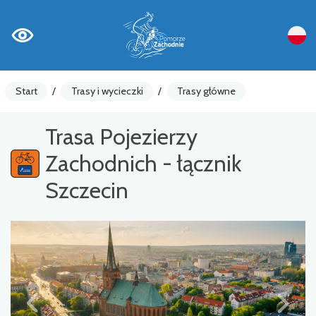
Start
/
Trasy i wycieczki
/
Trasy główne
Trasa Pojezierzy
Zachodnich - łącznik
Szczecin