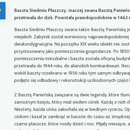
n
Baszta Siedmiu Płaszczy, inaczej zwana Basztą Panieńs
przetrwała do dziś. Powstała prawdopodobnie w 1462 r
Baszta Siedmiu Płaszczy zwana także Basztą Panieńską 
miejskich. Zabytek został wzniesiony najprawdopodobniej
dwukondygnacyjna. Na początku XIX wieku obiekt nie zosta
przystosowany jako pomieszczenia gospodarcze. Po 1850
pomieszczenia mieszkalne i baszta została oficyną budynk
przetrwała do 1944 roku, do alianckich bombardowań. Resz
wokół baszty rozebrano w 1956 roku tym samym odkrywają
podjęto się odbudowy i rekonstrukcji uszkodzonych części 
Z Basztą Panieńską związane są dwie legendy, które tłu
zamożnym księciu, który miał siedem córek. Każdą z nich 
Niestety, każda córka zakochała się w biednym rycerzu. O
córkom i kazał je zamknąć w baszcie do czasu aż zmądrzej
czarne płaszcze, które nosiły dzień i noc. Mijały miesiące