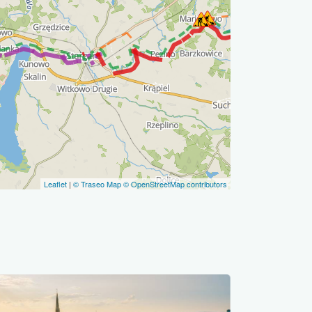
Leaflet
|
© Traseo Map
© OpenStreetMap contributors