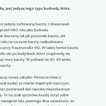
ką, jest jedyną tego typu budowlą, która
.
jest jedyną zachowaną basztą z obwarowań
 przed 1462 roku jako budowla
ł zburzony tak jak pozostałe baszty, ale
 roku na szczycie baszty nadbudowano
u przy Frauenstraße 910. W takiej formie baszta
tki ruin po budynkach, które znajdowały się
c mury baszty. W połowie lat 60. XX wieku
baszty.
maczą nazwę zabytku. Pierwsza mówi o
chciał wydać za równie majętnych mężczyzn.
jciec postanowił dać nauczkę nieposłusznym
ą. Te na znak sprzeciwu kazały uszyć sobie
, a następnie lata, pewnego dnia zauważono, że