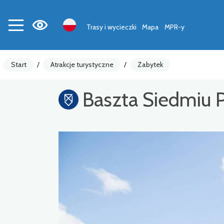
Trasy i wycieczki
Mapa
MPR-y
Start
/
Atrakcje turystyczne
/
Zabytek
Baszta Siedmiu 