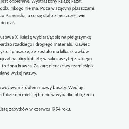
 jest odbierane. Wystraszony książę kazał
rodku nikogo nie ma. Poza wiszącymi płaszczami.
o Panieńską, a co się stało z nieszczęśliwie
do dziś.
ława X. Książę wybierając się na pielgrzymkę
bardzo rzadkiego i drogiego materiału. Krawiec
ykroił płaszcze, że zostało mu kilka skrawków
jrzał na ulicy kobietę w sukni uszytej z takiego
e to żona krawca. Za karę nieuczciwy rzemieślnik
mniane wyżej nazwy.
 prawdziwym źródłem nazwy baszty. Według
także oni mieli jej bronić w wypadku oblężenia.
istę zabytków w czerwcu 1954 roku.