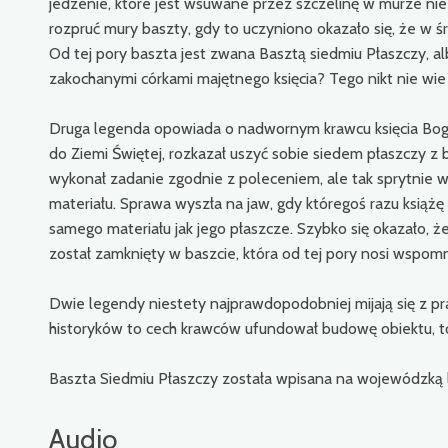
jedzenie, które jest wsuwane przez szczelinę w murze nie
rozpruć mury baszty, gdy to uczyniono okazało się, że w ś
Od tej pory baszta jest zwana Basztą siedmiu Płaszczy, alb
zakochanymi córkami majętnego księcia? Tego nikt nie wie 
Druga legenda opowiada o nadwornym krawcu księcia Bogus
do Ziemi Świętej, rozkazał uszyć sobie siedem płaszczy z 
wykonał zadanie zgodnie z poleceniem, ale tak sprytnie w
materiału. Sprawa wyszła na jaw, gdy któregoś razu książę u
samego materiału jak jego płaszcze. Szybko się okazało, ż
został zamknięty w baszcie, która od tej pory nosi wspo
Dwie legendy niestety najprawdopodobniej mijają się z
historyków to cech krawców ufundował budowę obiektu, to 
Baszta Siedmiu Płaszczy została wpisana na wojewódzką l
Audio