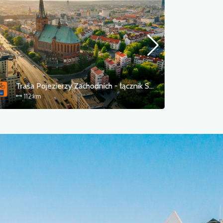
Szczecin - Pol'and'Rock
160 km