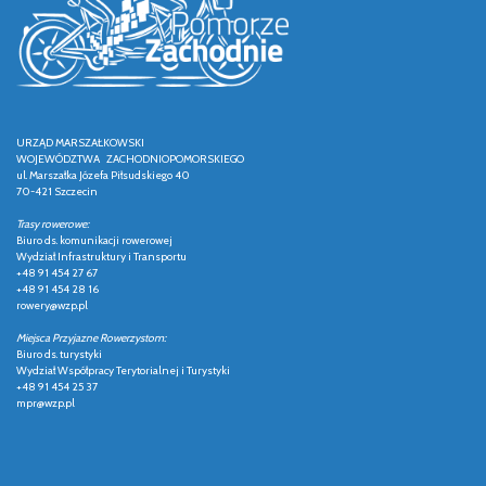
URZĄD MARSZAŁKOWSKI
WOJEWÓDZTWA ZACHODNIOPOMORSKIEGO
ul. Marszałka Józefa Piłsudskiego 40
70-421 Szczecin
Trasy rowerowe:
Biuro ds. komunikacji rowerowej
Wydział Infrastruktury i Transportu
+48 91 454 27 67
+48 91 454 28 16
rowery@wzp.pl
Miejsca Przyjazne Rowerzystom:
Biuro ds. turystyki
Wydział Współpracy Terytorialnej i Turystyki
+48 91 454 25 37
mpr@wzp.pl