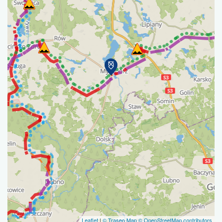
Leaflet
|
© Traseo Map
© OpenStreetMap contributors