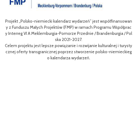
alendarz wydarzeń” jest współfinansowan
Celem III Polsko-Niemieckich Dni
tów (FMP) w ramach Programu Współprac
nie oferty turystycznej oraz uła
a-Pomorze Przednie / Brandenburgia / Pol
niej dla mieszkańców obszaru Euro
ka 2021-2027.
w odwiedzaj
iązanie i rozwijanie kulturalnej i turysty
Efektem planowanych działań jes
j poprzez stworzenie polsko-niemieckieg
m rowerów możliwości różnych tras
endarza wydarzeń.
aangażowanie prawdziwych rower
i rowerowe
Projekt współfinasowany jest w 
MP) w ramach Programu Współpra
orze Przednie / Brandenburgia / 
ynosi 52