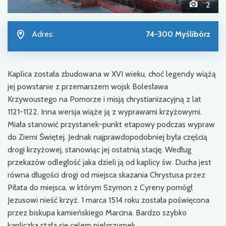
2
Adres:
74-300 Myślibórz
Kaplica została zbudowana w XVI wieku, choć legendy wiążą
jej powstanie z przemarszem wojsk Bolesława
Krzywoustego na Pomorze i misją chrystianizacyjną z lat
1121-1122. Inna wersja wiąże ją z wyprawami krzyżowymi.
Miała stanowić przystanek-punkt etapowy podczas wypraw
do Ziemi Świętej. Jednak najprawdopodobniej była częścią
drogi krzyżowej, stanowiąc jej ostatnią stację. Według
przekazów odległość jaka dzieli ją od kaplicy św. Ducha jest
równa długości drogi od miejsca skazania Chrystusa przez
Piłata do miejsca, w którym Szymon z Cyreny pomógł
Jezusowi nieść krzyż. 1 marca 1514 roku została poświęcona
przez biskupa kamieńskiego Marcina. Bardzo szybko
kapliczka stała się celem pielgrzymek