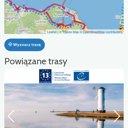
Leaflet
|
© Traseo Map
© OpenStreetMap contributors
Wyznacz trasę
Powiązane trasy