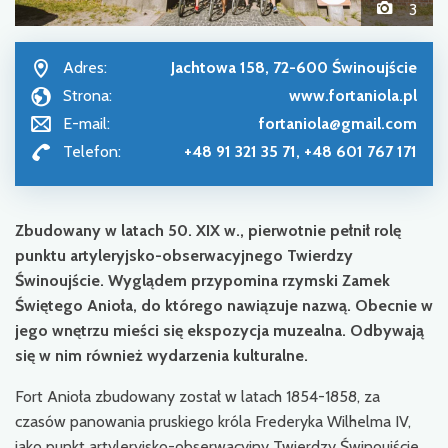
3
Adres:
Jachtowa 158, 72-600 Świnoujście
Strona:
www.fortaniola.pl
E-mail:
fortaniola@gmail.com
Telefon:
+48 91 321 35 71, +48 601 767 171
Zbudowany w latach 50. XIX w., pierwotnie pełnił rolę
punktu artyleryjsko-obserwacyjnego Twierdzy
Świnoujście. Wyglądem przypomina rzymski Zamek
Świętego Anioła, do którego nawiązuje nazwą. Obecnie w
jego wnętrzu mieści się ekspozycja muzealna. Odbywają
się w nim również wydarzenia kulturalne.
Fort Anioła zbudowany został w latach 1854-1858, za
czasów panowania pruskiego króla Frederyka Wilhelma IV,
jako punkt artyleryjsko-obserwacyjny Twierdzy Świnoujście.