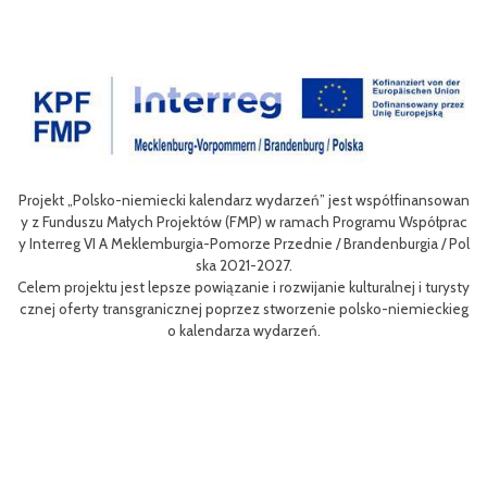
sowan
Celem III Polsko-Niemieckich Dni Turystyki Rowerowej jest wzbogace
prac
nie oferty turystycznej oraz ułatwienie transgranicznego dostępu do
/ Pol
niej dla mieszkańców obszaru Euroregionu Pomerania jak i dla turystó
w odwiedzających region.
rysty
Efektem planowanych działań jest przybliżenie zwykłym użytkowniko
ckieg
m rowerów możliwości różnych tras oraz miejsc do zwiedzenia, jak i z
aangażowanie prawdziwych rowerowych pasjonatów w rozwój turystk
i rowerowej w regionie.
Projekt współfinasowany jest w 80% z Funduszu Małych Projektów (F
MP) w ramach Programu Współpracy Interreg VI A Meklemburgia-Pom
orze Przednie / Brandenburgia / Polska 2021-2027.Wartość projektu w
ynosi 52 181 euro.