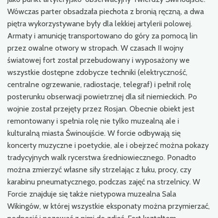
Wówczas parter obsadzała piechota z bronią ręczną, a dwa
piętra wykorzystywane były dla lekkiej artylerii polowej.
Armaty i amunicję transportowano do góry za pomocą lin
przez owalne otwory w stropach. W czasach II wojny
światowej fort został przebudowany i wyposażony we
wszystkie dostępne zdobycze techniki (elektryczność,
centralne ogrzewanie, radiostacje, telegraf) i pełnił rolę
posterunku obserwacji powietrznej dla sił niemieckich. Po
wojnie został przejęty przez Rosjan. Obecnie obiekt jest
remontowany i spełnia rolę nie tylko muzealną ale i
kulturalną miasta Świnoujście. W forcie odbywają się
koncerty muzyczne i poetyckie, ale i obejrzeć można pokazy
tradycyjnych walk rycerstwa średniowiecznego. Ponadto
można zmierzyć własne siły strzelając z łuku, procy, czy
karabinu pneumatycznego, podczas zajęć na strzelnicy. W
Forcie znajduje się także nietypowa muzealna Sala
Wikingów, w której wszystkie eksponaty można przymierzać,