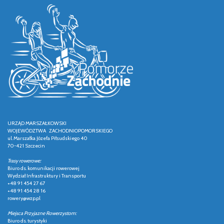
URZĄD MARSZAŁKOWSKI
WOJEWÓDZTWA ZACHODNIOPOMORSKIEGO
ul. Marszałka Józefa Piłsudskiego 40
70-421 Szczecin
Trasy rowerowe:
Biuro ds. komunikacji rowerowej
Wydział Infrastruktury i Transportu
+48 91 454 27 67
+48 91 454 28 16
rowery@wzp.pl
Miejsca Przyjazne Rowerzystom:
Biuro ds. turystyki