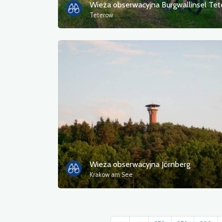
Wieża obserwacyjna Burgwallinsel Te
Teterow
Wieża obserwacyjna Jörnberg
Krakow am See