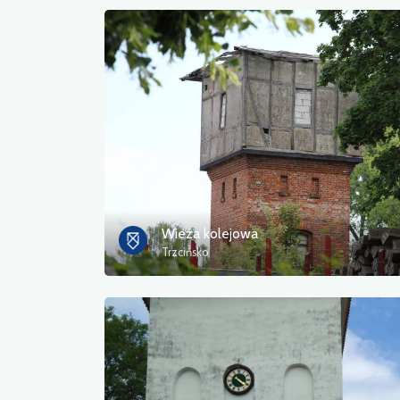
Wieża kolejowa
Trzcińsko