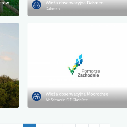
terow
Wieża obserwacyjna Dahmen
Dahmen
Wieża obserwacyjna Moorochse
Alt Schwerin OT Glashütte