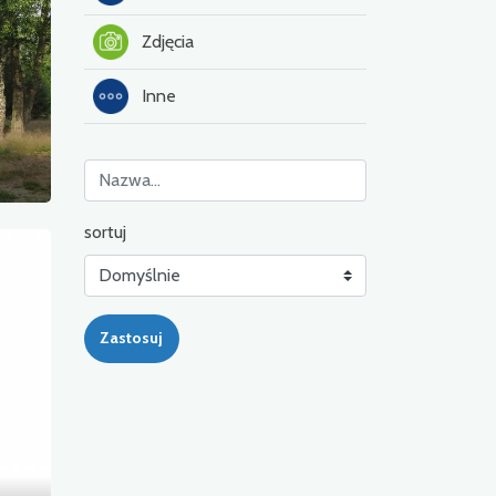
Zdjęcia
Inne
sortuj
Zastosuj