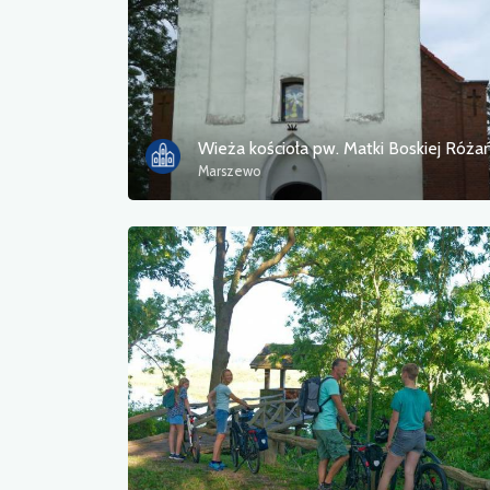
Wieża kościoła pw. Matki Boskiej Róża
Marszewo