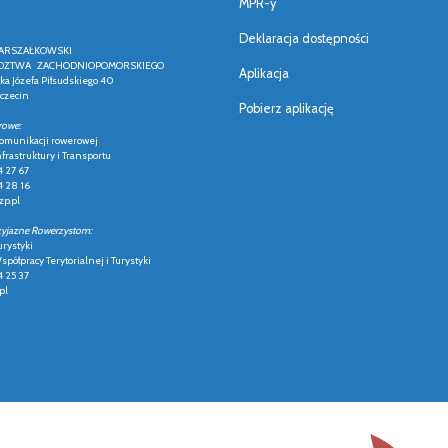
MPR-y
Deklaracja dostępności
ARSZAŁKOWSKI
ZTWA ZACHODNIOPOMORSKIEGO
Aplikacja
łka Józefa Piłsudskiego 40
czecin
Pobierz aplikację
rowe:
 komunikacji rowerowej
frastruktury i Transportu
4 27 67
4 28 16
p.pl
zyjazne Rowerzystom:
urystyki
półpracy Terytorialnej i Turystyki
4 25 37
pl