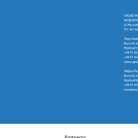
URZĄD M
WOJEWÓD
ul. Marsza
70-421 Sz
Trasy rowe
Biuro ds.
Wydział In
+48 91 45
+48 91 45
rowery@wz
Miejsca Pr
Biuro ds. t
Wydział Ws
+48 91 45
mpr@wzp.
Partnerzy