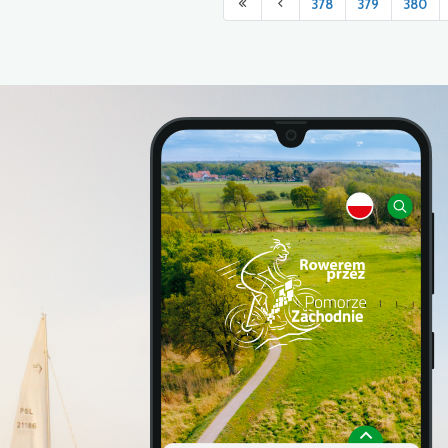
378
379
380