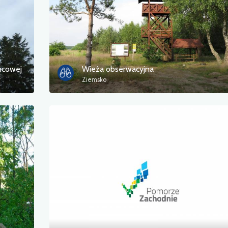
ńcowej
Wieża obserwacyjna
Ziemsko