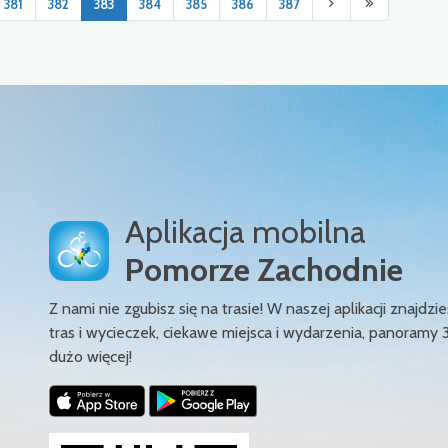
381
382
383
384
385
386
387
Aplikacja mobilna
Pomorze Zachodnie
Z nami nie zgubisz się na trasie! W naszej aplikacji znajd
tras i wycieczek, ciekawe miejsca i wydarzenia, panoramy 
dużo więcej!