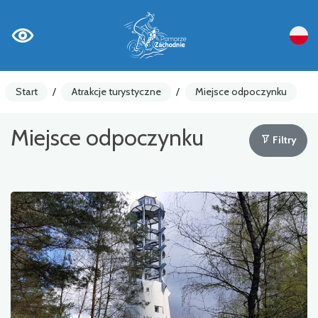
Start
/
Atrakcje turystyczne
/
Miejsce odpoczynku
Miejsce odpoczynku
Filtry
Liczniki rowerowe
Ostrzeżenia
Atrakcja turystyczna
Gastronomia