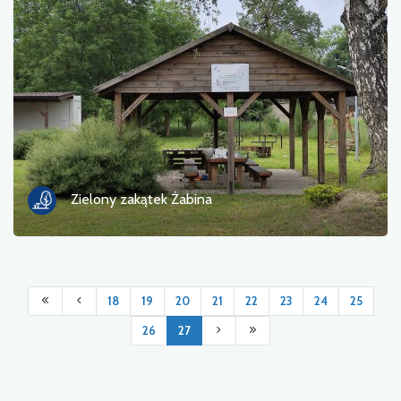
Zielony zakątek Żabina
18
19
20
21
22
23
24
25
26
27