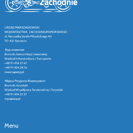
URZĄD MARSZAŁKOWSKI
WOJEWÓDZTWA ZACHODNIOPOMORSKIEGO
ul. Marszałka Józefa Piłsudskiego 40
70-421 Szczecin
Trasy rowerowe:
Biuro ds. komunikacji rowerowej
Wydział Infrastruktury i Transportu
+48 91 454 27 67
+48 91 454 28 16
rowery@wzp.pl
Miejsca Przyjazne Rowerzystom:
Biuro ds. turystyki
Wydział Współpracy Terytorialnej i Turystyki
+48 91 454 25 37
mpr@wzp.pl
Menu