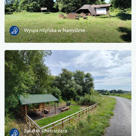
Wyspa młyńska w Namyślinie
Zakątek Chełszcząca