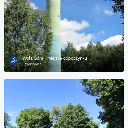
Zdjęcia
Inne
sortuj
Wola Góra - miejsce odpoczynku
Czarnkowie
Zastosuj