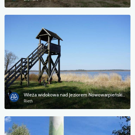
Przeprawa promowa
Przyroda
Przystanek kolejowy
Punkt widokowy
Serwis rowerowy i stacja napraw
Sport i rekreacja
Woda
Wieża widokowa nad Jeziorem Nowowarpieńskim
Rieth
Zabytek
Zabytkowe kościoły