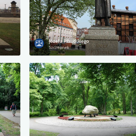
Józefa Piłsudskiego
Szczecinek