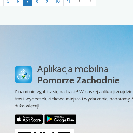
5
6
7
8
9
10
11
Aplikacja mobilna
Pomorze Zachodnie
Z nami nie zgubisz się na trasie! W naszej aplikacji znajd
tras i wycieczek, ciekawe miejsca i wydarzenia, panoramy 
dużo więcej!