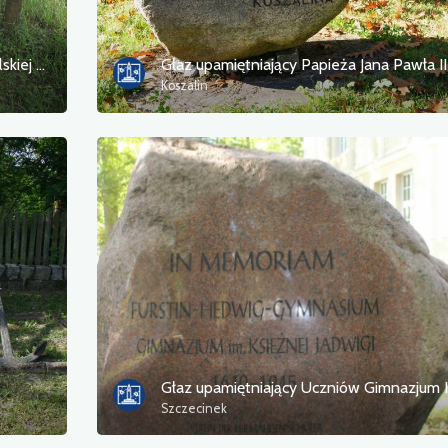
Głaz upamiętniający ostatnią szarżę polskiej kawalerii
Głaz upamiętniający Papieża Jana Pawła II
Koszalin
Szczecinek