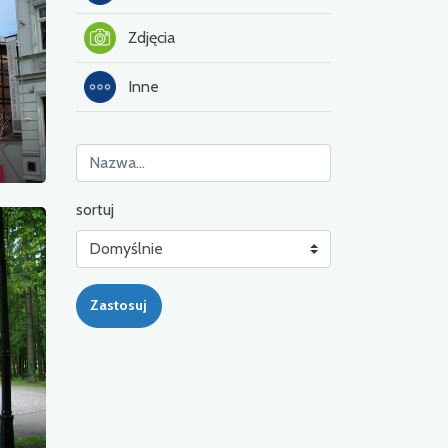
Zdjęcia
Inne
sortuj
Zastosuj