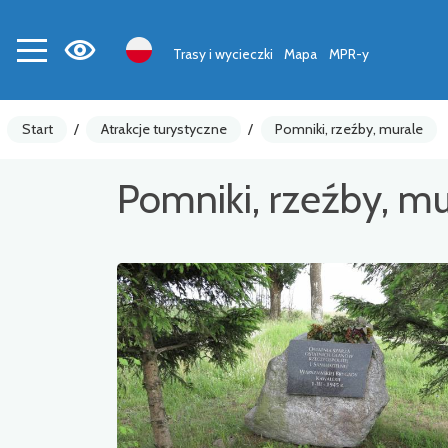
Trasy i wycieczki
Mapa
MPR-y
Start
/
Atrakcje turystyczne
/
Pomniki, rzeźby, murale
Pomniki, rzeźby, mu