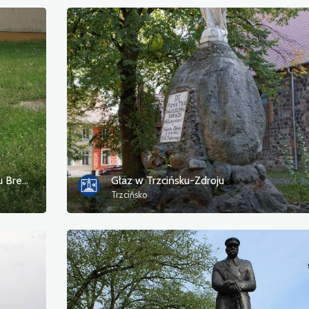
Głaz upamiętniający więźniów ze statku Bremerhaven
Głaz w Trzcińsku-Zdroju
Trzcińsko