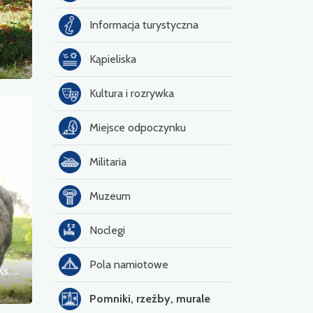
Informacja turystyczna
Kąpieliska
Kultura i rozrywka
Miejsce odpoczynku
Militaria
Muzeum
Noclegi
Pola namiotowe
Głaz upamiętniający Uczniów Gimnazjum Ks. Jadwigi
Pomniki, rzeźby, murale