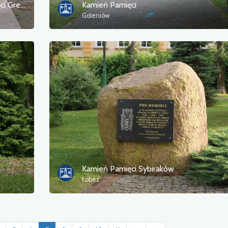
Kamień pamiątkowy poświęcony pamięci Greków
Kamień Pamięci
Goleniów
Kamień Pamięci Sybiraków
Łobez