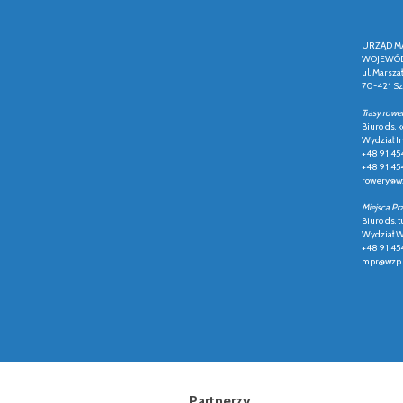
URZĄD M
WOJEWÓD
ul. Marsza
70-421 Sz
Trasy rowe
Biuro ds.
Wydział In
+48 91 45
+48 91 45
rowery@wz
Miejsca Pr
Biuro ds. t
Wydział Ws
+48 91 45
mpr@wzp.
Partnerzy