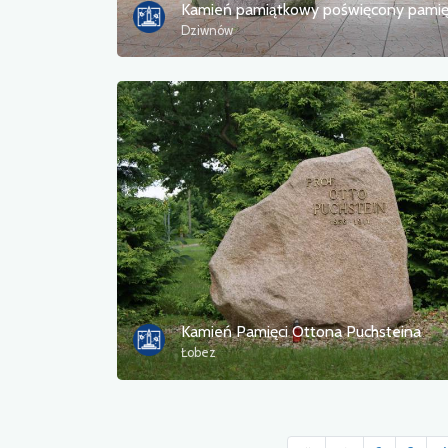
Dziwnów
Kamień Pamięci Ottona Puchsteina
Łobez