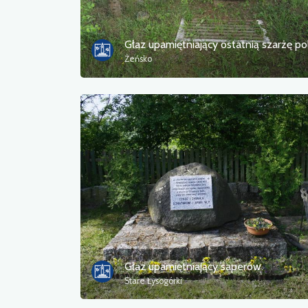
Żeńsko
Głaz upamiętniający saperów
Stare Łysogórki