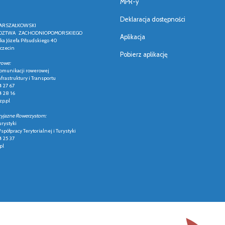
MPR-y
Deklaracja dostępności
ARSZAŁKOWSKI
ZTWA ZACHODNIOPOMORSKIEGO
Aplikacja
łka Józefa Piłsudskiego 40
czecin
Pobierz aplikację
rowe:
 komunikacji rowerowej
frastruktury i Transportu
4 27 67
4 28 16
p.pl
zyjazne Rowerzystom:
urystyki
półpracy Terytorialnej i Turystyki
4 25 37
pl