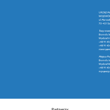
URZĄD M
WOJEWÓD
ul. Marsza
70-421 Sz
Trasy rowe
Biuro ds.
Wydział In
+48 91 45
+48 91 45
rowery@wz
Miejsca Pr
Biuro ds. t
Wydział Ws
+48 91 45
mpr@wzp.
Partnerzy