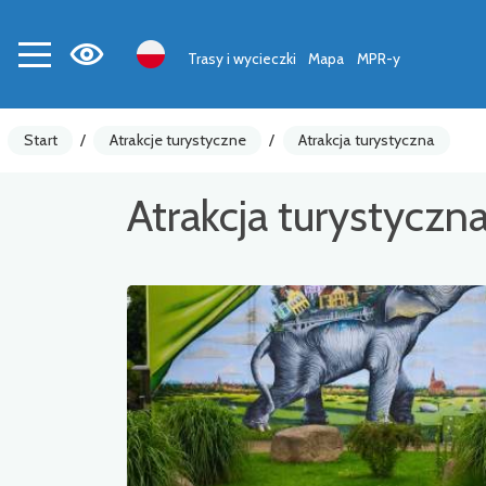
Trasy i wycieczki
Mapa
MPR-y
Start
/
Atrakcje turystyczne
/
Atrakcja turystyczna
Atrakcja turystyczn