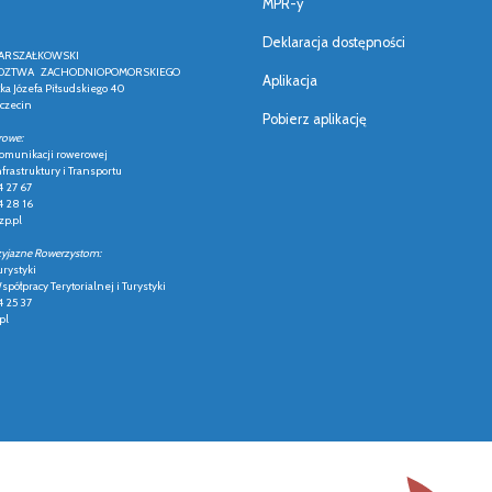
MPR-y
Deklaracja dostępności
ARSZAŁKOWSKI
ZTWA ZACHODNIOPOMORSKIEGO
Aplikacja
łka Józefa Piłsudskiego 40
czecin
Pobierz aplikację
rowe:
 komunikacji rowerowej
frastruktury i Transportu
4 27 67
4 28 16
p.pl
zyjazne Rowerzystom:
urystyki
półpracy Terytorialnej i Turystyki
4 25 37
pl