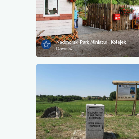
Nadmorski Park Miniatur i Kolejek
Dziwnów