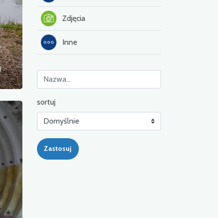
Zdjęcia
Inne
i
sortuj
Zastosuj