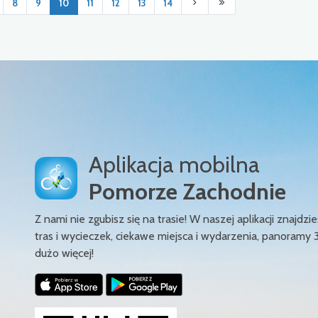
8
9
10
11
12
13
14
Aplikacja mobilna
Pomorze Zachodnie
Z nami nie zgubisz się na trasie! W naszej aplikacji znajd
tras i wycieczek, ciekawe miejsca i wydarzenia, panoramy 
dużo więcej!