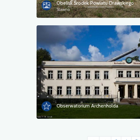
Obelisk Środek Powiatu Drawskiego
Stawno
Obserwatorium Archenholda