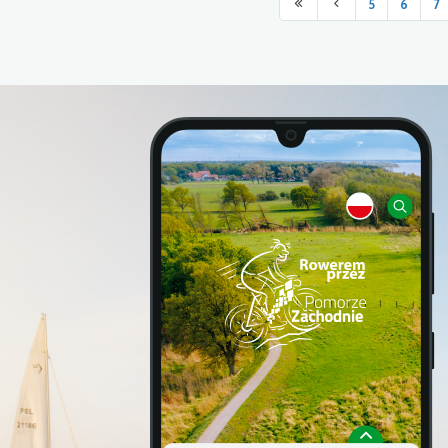
5
6
7