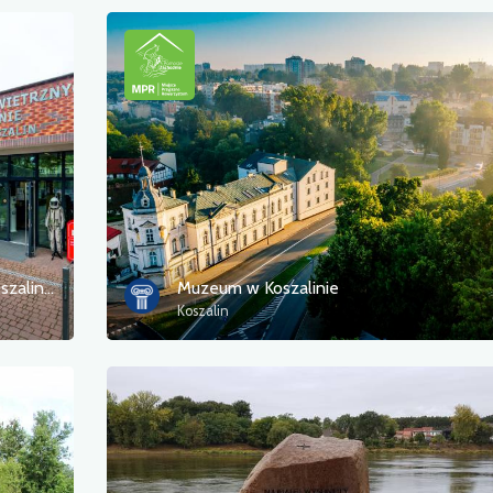
Muzeum Obrony Przeciwlotniczej w Koszalinie – Oddział Muzeum Sił Powietrznych w Dęblinie
Muzeum w Koszalinie
Koszalin