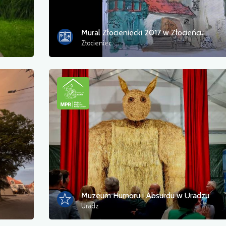
Mural Złocieniecki 2017 w Złocieńcu
Złocieniec
Muzeum Humoru i Absurdu w Uradzu
Uradz