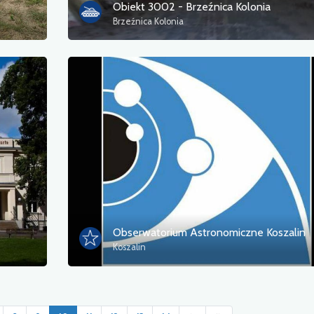
Obiekt 3002 - Brzeźnica Kolonia
Brzeźnica Kolonia
Obserwatorium Astronomiczne Koszalin
Koszalin