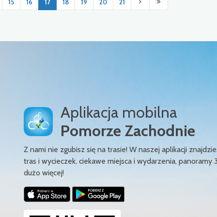
15
16
17
18
19
20
21
Aplikacja mobilna
Pomorze Zachodnie
Z nami nie zgubisz się na trasie! W naszej aplikacji znajd
tras i wycieczek, ciekawe miejsca i wydarzenia, panoramy 
dużo więcej!