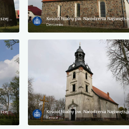
Kościół filialny pw. Narodzenia Najświętszej Maryi Panny
Derczewo
Kościół filialny pw. Narodzenia Najświętszej Maryi Panny
Renice