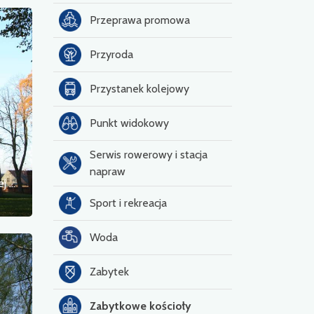
Przeprawa promowa
Przyroda
Przystanek kolejowy
Punkt widokowy
Serwis rowerowy i stacja
napraw
Kościół filialny pw. Narodzenia Najświętszej Maryi Panny
Sport i rekreacja
Woda
Zabytek
Zabytkowe kościoły