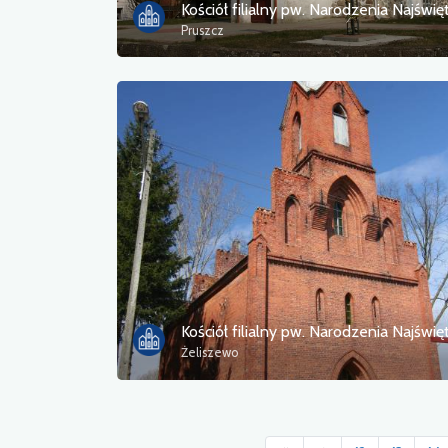
Pruszcz
Żeliszewo