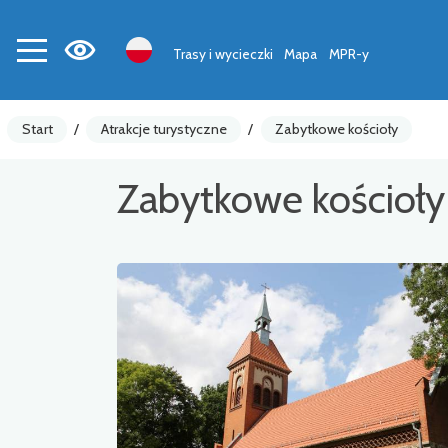
Trasy i wycieczki
Mapa
MPR-y
Start
/
Atrakcje turystyczne
/
Zabytkowe kościoły
Zabytkowe kościoły