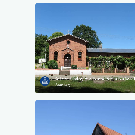
Warniłęg