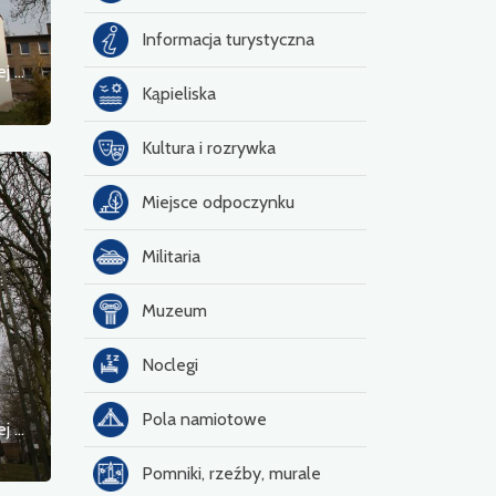
Informacja turystyczna
Kościół filialny pw. Narodzenia Najświętszej Maryi Panny
Kąpieliska
Kultura i rozrywka
Miejsce odpoczynku
Militaria
Muzeum
Noclegi
Pola namiotowe
Kościół filialny pw. Narodzenia Najświętszej Maryi Panny
Pomniki, rzeźby, murale