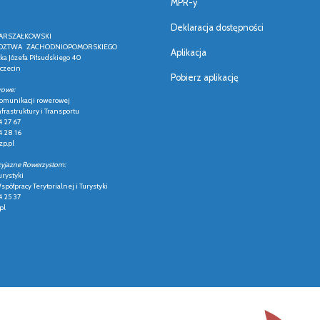
MPR-y
Deklaracja dostępności
ARSZAŁKOWSKI
ZTWA ZACHODNIOPOMORSKIEGO
Aplikacja
łka Józefa Piłsudskiego 40
czecin
Pobierz aplikację
rowe:
 komunikacji rowerowej
frastruktury i Transportu
4 27 67
4 28 16
p.pl
zyjazne Rowerzystom:
urystyki
półpracy Terytorialnej i Turystyki
4 25 37
pl