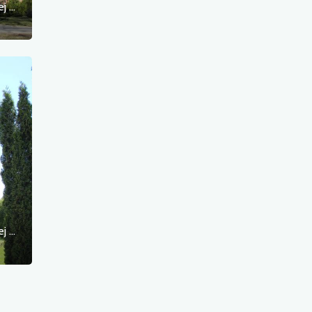
Kościół filialny pw. Narodzenia Najświętszej Maryi Panny
Kościół filialny pw. Narodzenia Najświętszej Maryi Panny