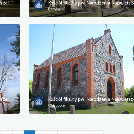
Kościół filialny pw. Narodzenia Najświętszej Maryi Panny
Barnim
Kościół filialny pw. Narodzenia Najświętszej Maryi Panny
Ostropole