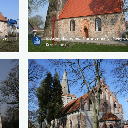
Kościół filialny pw. Narodzenia Najświętszej Maryi Panny
Krzemienna