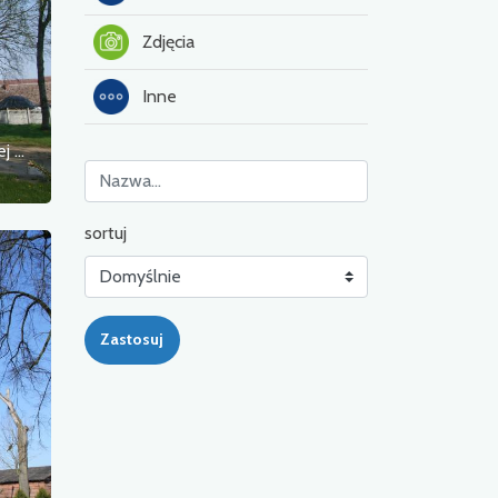
Zdjęcia
Inne
Kościół filialny pw. Narodzenia Najświętszej Maryi Panny
sortuj
Zastosuj