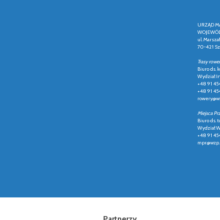
URZĄD M
WOJEWÓD
ul. Marsza
70-421 Sz
Trasy rowe
Biuro ds.
Wydział In
+48 91 45
+48 91 45
rowery@wz
Miejsca Pr
Biuro ds. t
Wydział Ws
+48 91 45
mpr@wzp.
Partnerzy