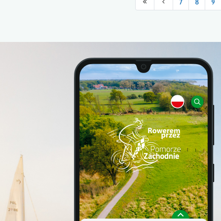
7
8
9