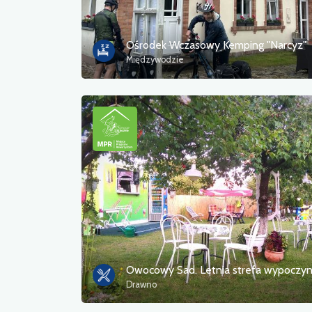
Ośrodek Wczasowy Kemping "Narcyz"
Międzywodzie
Owocowy Sad. Letnia strefa wypoczy
Drawno