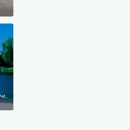
Pełczyckie Centrum Rekreacji i Turystyki "Pełczanka"