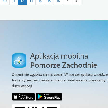
10
11
12
13
14
15
16
Aplikacja mobilna
Pomorze Zachodnie
Z nami nie zgubisz się na trasie! W naszej aplikacji znajd
tras i wycieczek, ciekawe miejsca i wydarzenia, panoramy 
dużo więcej!