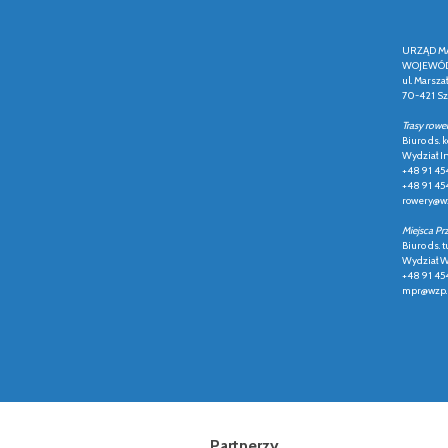
URZĄD M
WOJEWÓD
ul. Marsza
70-421 Sz
Trasy rowe
Biuro ds.
Wydział In
+48 91 45
+48 91 45
rowery@wz
Miejsca Pr
Biuro ds. t
Wydział Ws
+48 91 45
mpr@wzp.
Partnerzy