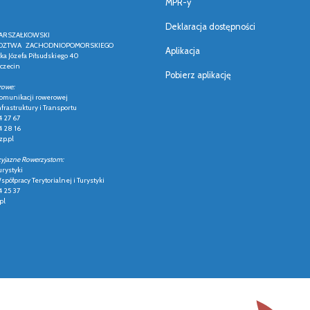
MPR-y
Deklaracja dostępności
ARSZAŁKOWSKI
ZTWA ZACHODNIOPOMORSKIEGO
Aplikacja
łka Józefa Piłsudskiego 40
czecin
Pobierz aplikację
rowe:
 komunikacji rowerowej
frastruktury i Transportu
4 27 67
4 28 16
p.pl
zyjazne Rowerzystom:
urystyki
półpracy Terytorialnej i Turystyki
4 25 37
pl