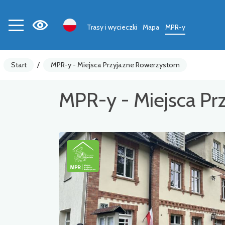
Trasy i wycieczki
Mapa
MPR-y
Start
/
MPR-y - Miejsca Przyjazne Rowerzystom
MPR-y - Miejsca P