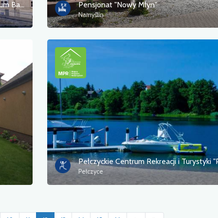
Pałac Siemczyno - Interaktywne Muzeum Baroku - Uniwersalium Rzemiosł Różnych
Pensjonat "Nowy Młyn"
Namyślin
Pełczyce