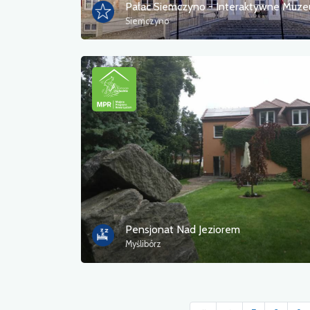
Siemczyno
Pensjonat Nad Jeziorem
Myślibórz