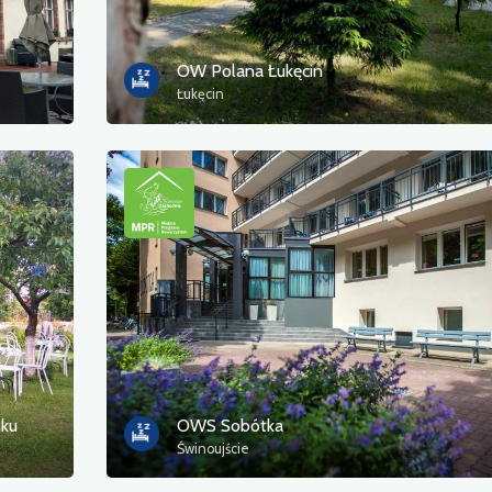
OW Polana Łukęcin
Łukęcin
nku
OWS Sobótka
Świnoujście