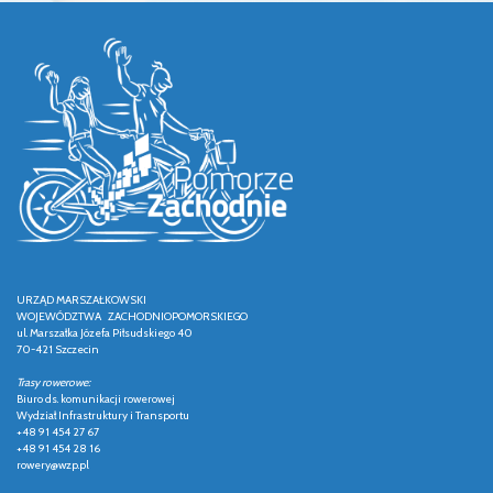
URZĄD MARSZAŁKOWSKI
WOJEWÓDZTWA ZACHODNIOPOMORSKIEGO
ul. Marszałka Józefa Piłsudskiego 40
70-421 Szczecin
Trasy rowerowe:
Biuro ds. komunikacji rowerowej
Wydział Infrastruktury i Transportu
+48 91 454 27 67
+48 91 454 28 16
rowery@wzp.pl