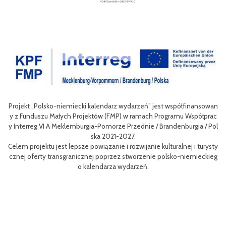
Projekt „Polsko-niemiecki kalendarz wydarzeń” jest współfinansowan
zow
Ce
y z Funduszu Małych Projektów (FMP) w ramach Programu Współprac
rpo
n
y Interreg VI A Meklemburgia-Pomorze Przednie / Brandenburgia / Pol
ni
ska 2021-2027.
re
Celem projektu jest lepsze powiązanie i rozwijanie kulturalnej i turysty
ys
Ef
cznej oferty transgranicznej poprzez stworzenie polsko-niemieckieg
g B
m 
o kalendarza wydarzeń.
aa
lsk
Sz
P
MP
pr
o
uzu