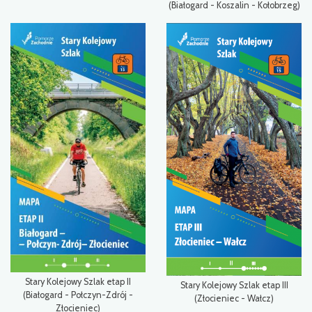
(Białogard - Koszalin - Kołobrzeg)
Stary Kolejowy Szlak etap II
Stary Kolejowy Szlak etap III
(Białogard - Połczyn-Zdrój -
(Złocieniec - Wałcz)
Złocieniec)