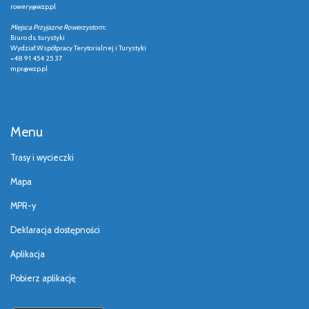
rowery@wzp.pl
Miejsca Przyjazne Rowerzystom:
Biuro ds. turystyki
Wydział Współpracy Terytorialnej i Turystyki
+48 91 454 25 37
mpr@wzp.pl
Menu
Trasy i wycieczki
Mapa
MPR-y
Deklaracja dostępności
Aplikacja
Pobierz aplikację