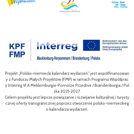
jest współfinansowan
Celem III Polsko-Niemieckich Dni Turystyki Rowerow
 Programu Współprac
nie oferty turystycznej oraz ułatwienie transgranic
/ Brandenburgia / Pol
niej dla mieszkańców obszaru Euroregionu Pomerania j
w odwiedzających region.
 kulturalnej i turysty
Efektem planowanych działań jest przybliżenie zwyk
e polsko-niemieckieg
m rowerów możliwości różnych tras oraz miejsc do zwi
aangażowanie prawdziwych rowerowych pasjonatów w
i rowerowej w regionie.
Projekt współfinasowany jest w 80% z Funduszu Mały
MP) w ramach Programu Współpracy Interreg VI A M