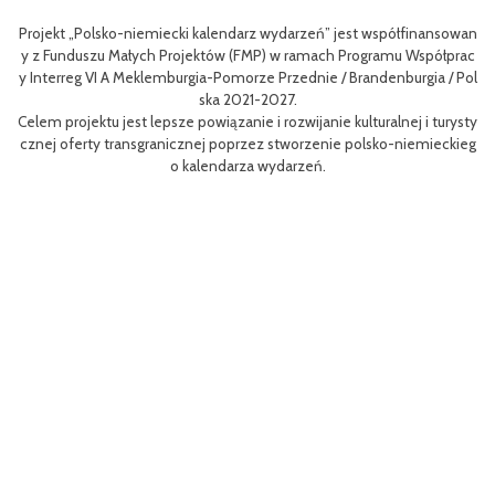
nsowan
Celem III Polsko-Niemieckich Dni Turystyki Rowerowej jest wzboga
ółprac
nie oferty turystycznej oraz ułatwienie transgranicznego dostępu d
 / Pol
niej dla mieszkańców obszaru Euroregionu Pomerania jak i dla turyst
w odwiedzających region.
turysty
Efektem planowanych działań jest przybliżenie zwykłym użytkowni
eckieg
m rowerów możliwości różnych tras oraz miejsc do zwiedzenia, jak i
aangażowanie prawdziwych rowerowych pasjonatów w rozwój turys
i rowerowej w regionie.
Projekt współfinasowany jest w 80% z Funduszu Małych Projektów (
MP) w ramach Programu Współpracy Interreg VI A Meklemburgia-P
orze Przednie / Brandenburgia / Polska 2021-2027.Wartość projektu 
ynosi 52 181 euro.