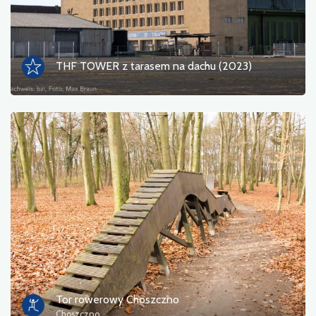
Informacja turystyczna
Kąpieliska
THF TOWER z tarasem na dachu (2023)
Kultura i rozrywka
Miejsce odpoczynku
Militaria
Muzeum
Noclegi
Pola namiotowe
Pomniki, rzeźby, murale
Tor rowerowy Choszczno
Choszczno