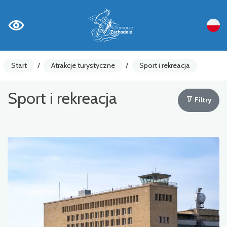
Start
/
Atrakcje turystyczne
/
Sport i rekreacja
Sport i rekreacja
Filtry
Liczniki rowerowe
Ostrzeżenia
Atrakcja turystyczna
Gastronomia