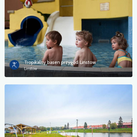
Zdjęcia
Inne
sortuj
Tropikalny basen przygód Linstow
Linstow
Zastosuj