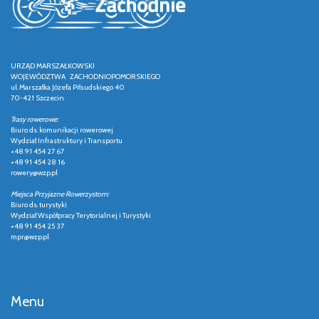
URZĄD MARSZAŁKOWSKI
WOJEWÓDZTWA ZACHODNIOPOMORSKIEGO
ul. Marszałka Józefa Piłsudskiego 40
70-421 Szczecin
Trasy rowerowe:
Biuro ds. komunikacji rowerowej
Wydział Infrastruktury i Transportu
+48 91 454 27 67
+48 91 454 28 16
rowery@wzp.pl
Miejsca Przyjazne Rowerzystom:
Biuro ds. turystyki
Wydział Współpracy Terytorialnej i Turystyki
+48 91 454 25 37
mpr@wzp.pl
Menu