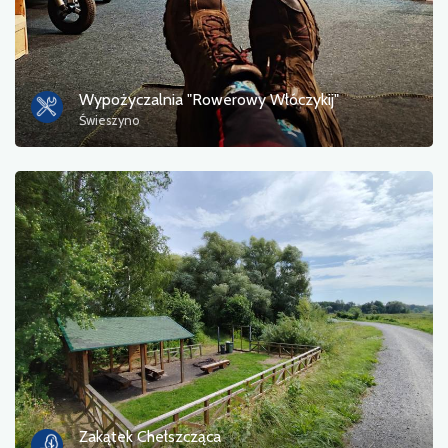
Wypożyczalnia "Rowerowy Włóczykij"
Świeszyno
Zakątek Chełszcząca