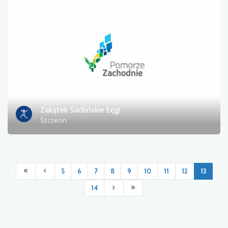
Zakątek Sadlińskie Łęgi
Szczecin
5
6
7
8
9
10
11
12
13
14