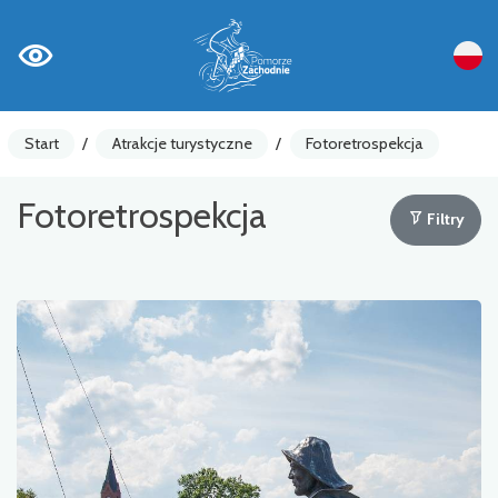
Start
/
Atrakcje turystyczne
/
Fotoretrospekcja
Fotoretrospekcja
Filtry
Liczniki rowerowe
Ostrzeżenia
Atrakcja turystyczna
Gastronomia