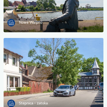
Informacja turystyczna
Kąpieliska
Nowe Warpno
Kultura i rozrywka
Miejsce odpoczynku
Militaria
Muzeum
Noclegi
Pola namiotowe
Pomniki, rzeźby, murale
Stepnica - zatoka