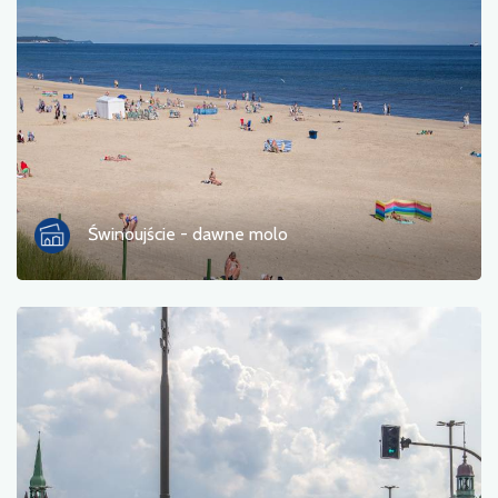
Zdjęcia
Inne
sortuj
Świnoujście - dawne molo
Zastosuj