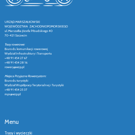
URZĄD MARSZAŁKOWSKI
WOJEWÓDZTWA ZACHODNIOPOMORSKIEGO
ul. Marszałka Józefa Piłsudskiego 40
70-421 Szczecin
Trasy rowerowe:
Biuro ds. komunikacji rowerowej
Wydział Infrastruktury i Transportu
+48 91 454 27 67
+48 91 454 28 16
rowery@wzp.pl
Miejsca Przyjazne Rowerzystom:
Biuro ds. turystyki
Wydział Współpracy Terytorialnej i Turystyki
+48 91 454 25 37
mpr@wzp.pl
Menu
Trasy i wycieczki