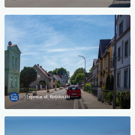
Przeprawa promowa
Przyroda
Przystanek kolejowy
Punkt widokowy
Serwis rowerowy i stacja napraw
Sport i rekreacja
Woda
Stepnica, ul. Kościuszki
Zabytek
Zabytkowe kościoły