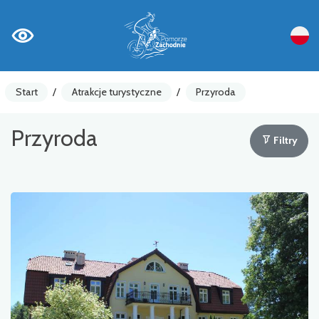
Start
/
Atrakcje turystyczne
/
Przyroda
Przyroda
Filtry
Liczniki rowerowe
Ostrzeżenia
Atrakcja turystyczna
Gastronomia