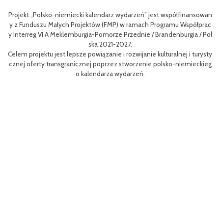
 wydarzeń” jest współfinansowan
Celem III Polsko-Niemieckich Dni Turysty
) w ramach Programu Współprac
nie oferty turystycznej oraz ułatwienie t
 Przednie / Brandenburgia / Pol
niej dla mieszkańców obszaru Euroregionu 
2027.
w odwiedzających re
i rozwijanie kulturalnej i turysty
Efektem planowanych działań jest przybl
z stworzenie polsko-niemieckieg
m rowerów możliwości różnych tras oraz mi
wydarzeń.
aangażowanie prawdziwych rowerowych pa
i rowerowej w regio
Projekt współfinasowany jest w 80% z Fu
MP) w ramach Programu Współpracy Inter
orze Przednie / Brandenburgia / Polska 20
ynosi 52 181 euro