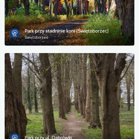
Park przy stadninie koni (Świętoborzec)
Świętoborzec
Park przy ul. Dąbrówki