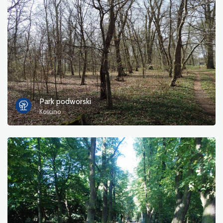
Zdjęcia
Inne
sortuj
Park podworski
Kościno
Zastosuj