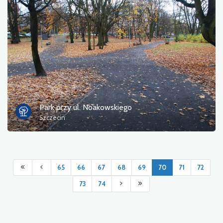
Park przy ul. Noakowskiego
Szczecin
65
66
67
68
69
70
71
72
73
74