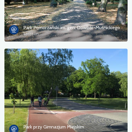
Park Pomorzański im. gen. Dowbór-Muśnickiego
Szczecin
Park przy Gimnazjum Miejskim