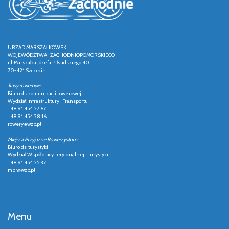
URZĄD MARSZAŁKOWSKI
WOJEWÓDZTWA ZACHODNIOPOMORSKIEGO
ul. Marszałka Józefa Piłsudskiego 40
70-421 Szczecin
Trasy rowerowe:
Biuro ds. komunikacji rowerowej
Wydział Infrastruktury i Transportu
+48 91 454 27 67
+48 91 454 28 16
rowery@wzp.pl
Miejsca Przyjazne Rowerzystom:
Biuro ds. turystyki
Wydział Współpracy Terytorialnej i Turystyki
+48 91 454 25 37
mpr@wzp.pl
Menu