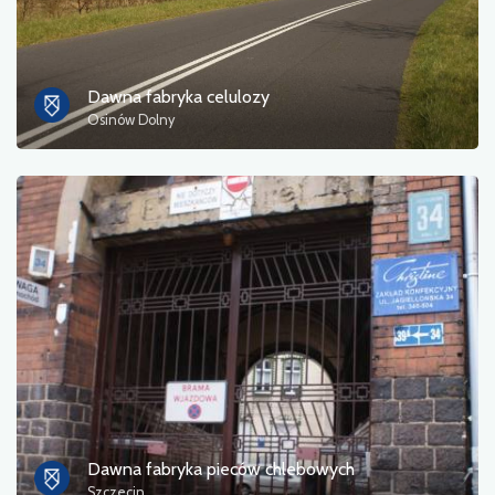
Informacja turystyczna
Kąpieliska
Dawna fabryka celulozy
Osinów Dolny
Kultura i rozrywka
Miejsce odpoczynku
Militaria
Muzeum
Noclegi
Pola namiotowe
Pomniki, rzeźby, murale
Dawna fabryka pieców chlebowych
Szczecin