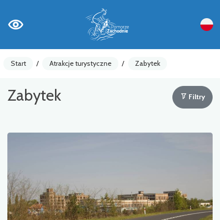
Start
/
Atrakcje turystyczne
/
Zabytek
Zabytek
Filtry
Liczniki rowerowe
Ostrzeżenia
Atrakcja turystyczna
Gastronomia