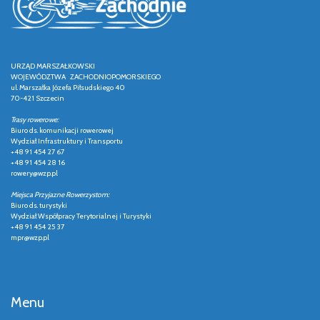
URZĄD MARSZAŁKOWSKI
WOJEWÓDZTWA ZACHODNIOPOMORSKIEGO
ul. Marszałka Józefa Piłsudskiego 40
70-421 Szczecin
Trasy rowerowe:
Biuro ds. komunikacji rowerowej
Wydział Infrastruktury i Transportu
+48 91 454 27 67
+48 91 454 28 16
rowery@wzp.pl
Miejsca Przyjazne Rowerzystom:
Biuro ds. turystyki
Wydział Współpracy Terytorialnej i Turystyki
+48 91 454 25 37
mpr@wzp.pl
Menu