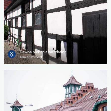
Dawna plebania katedralna
Kamień Pomorski