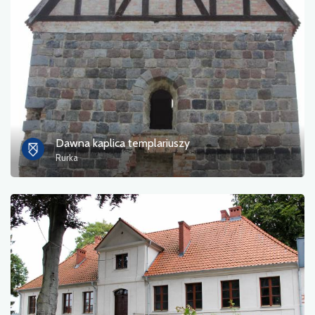
Zdjęcia
Inne
sortuj
Dawna kaplica templariuszy
Rurka
Zastosuj