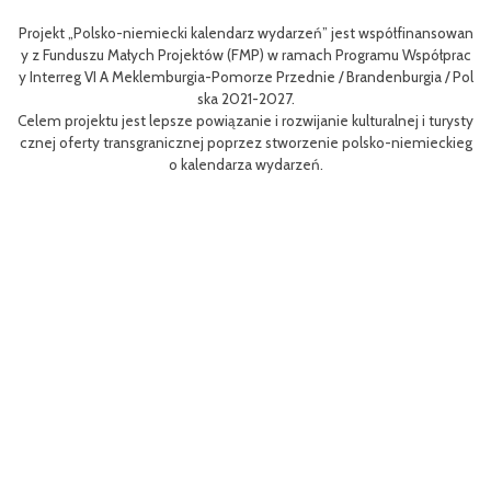
-niemiecki kalendarz wydarzeń” jest współfinansowan
Celem III Polsko-Ni
ałych Projektów (FMP) w ramach Programu Współprac
nie oferty turystyc
 Meklemburgia-Pomorze Przednie / Brandenburgia / Pol
niej dla mieszkańców
ska 2021-2027.
est lepsze powiązanie i rozwijanie kulturalnej i turysty
Efektem planowanych
ansgranicznej poprzez stworzenie polsko-niemieckieg
m rowerów możliwości
o kalendarza wydarzeń.
aangażowanie prawdz
Projekt współfinaso
MP) w ramach Progra
orze Przednie / Bran