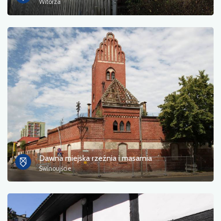
Witorza
Dawna miejska rzeźnia i masarnia
Świnoujście