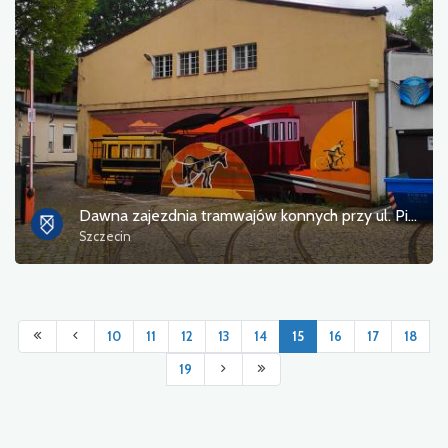
Dawna zajezdnia tramwajów konnych przy ul. Piotra Skargi
Szczecin
10
11
12
13
14
15
16
17
18
19