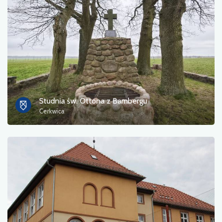
Zdjęcia
Inne
sortuj
Studnia św. Ottona z Bambergu
Cerkwica
Zastosuj