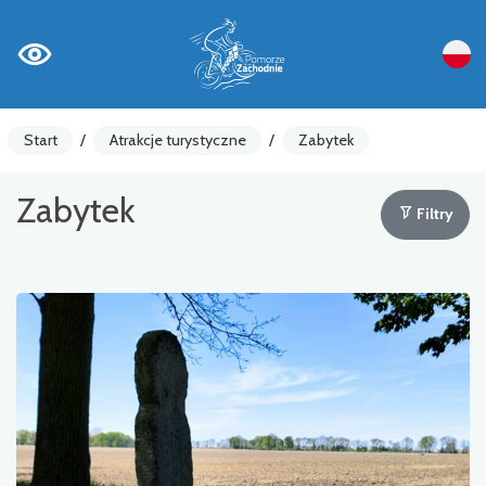
Start
/
Atrakcje turystyczne
/
Zabytek
Zabytek
Filtry
Liczniki rowerowe
Ostrzeżenia
Atrakcja turystyczna
Gastronomia