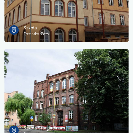
Szkoła
Trzcińsko-Zdrój
Szkoła Stargardinum