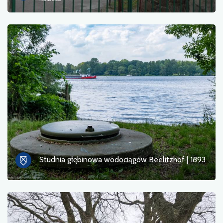
Przeprawa promowa
Przyroda
Przystanek kolejowy
Punkt widokowy
Serwis rowerowy i stacja napraw
Sport i rekreacja
Woda
Studnia głębinowa wodociągów Beelitzhof | 1893
Zabytek
Zabytkowe kościoły