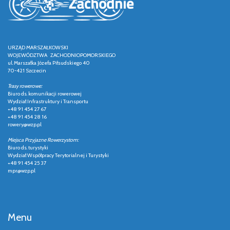
URZĄD MARSZAŁKOWSKI
WOJEWÓDZTWA ZACHODNIOPOMORSKIEGO
ul. Marszałka Józefa Piłsudskiego 40
70-421 Szczecin
Trasy rowerowe:
Biuro ds. komunikacji rowerowej
Wydział Infrastruktury i Transportu
+48 91 454 27 67
+48 91 454 28 16
rowery@wzp.pl
Miejsca Przyjazne Rowerzystom:
Biuro ds. turystyki
Wydział Współpracy Terytorialnej i Turystyki
+48 91 454 25 37
mpr@wzp.pl
Menu