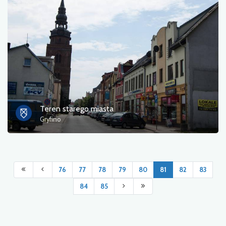
Teren starego miasta
Gryfino
76
77
78
79
80
81
82
83
84
85