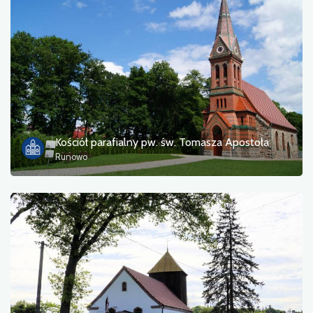
Zdjęcia
Inne
sortuj
Kościół parafialny pw. św. Tomasza Apostoła
Runowo
Zastosuj