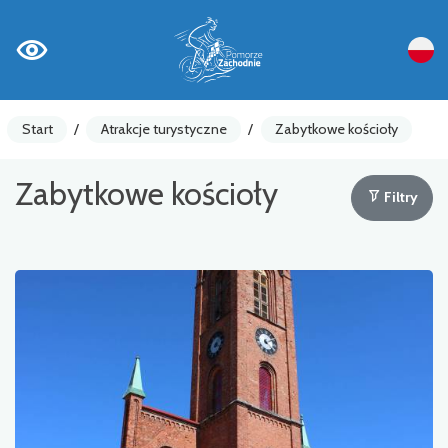
Start
/
Atrakcje turystyczne
/
Zabytkowe kościoły
Zabytkowe kościoły
Filtry
Liczniki rowerowe
Ostrzeżenia
Atrakcja turystyczna
Gastronomia