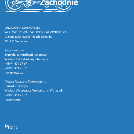
URZĄD MARSZAŁKOWSKI
WOJEWÓDZTWA ZACHODNIOPOMORSKIEGO
ul. Marszałka Józefa Piłsudskiego 40
70-421 Szczecin
Trasy rowerowe:
Biuro ds. komunikacji rowerowej
Wydział Infrastruktury i Transportu
+48 91 454 27 67
+48 91 454 28 16
rowery@wzp.pl
Miejsca Przyjazne Rowerzystom:
Biuro ds. turystyki
Wydział Współpracy Terytorialnej i Turystyki
+48 91 454 25 37
mpr@wzp.pl
Menu