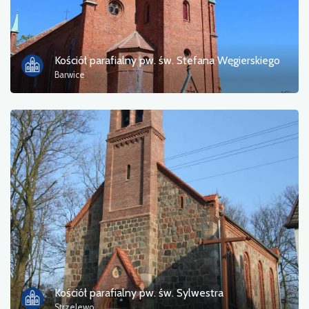
Informacja turystyczna
Kąpieliska
Kościół parafialny pw. św. Stefana Węgierskiego
Barwice
Kultura i rozrywka
Miejsce odpoczynku
Militaria
Muzeum
Noclegi
Pola namiotowe
Pomniki, rzeźby, murale
Kościół parafialny pw. św. Sylwestra
Strzelewo