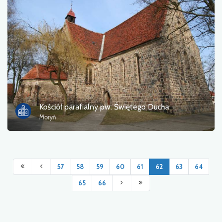
Kościół parafialny pw. Świętego Ducha
Moryń
57
58
59
60
61
62
63
64
65
66