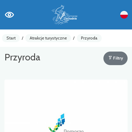
Start
/
Atrakcje turystyczne
/
Przyroda
Przyroda
Filtry
Liczniki rowerowe
Ostrzeżenia
Atrakcja turystyczna
Gastronomia