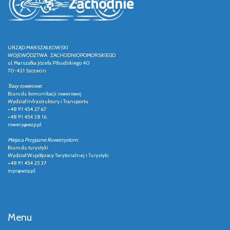
URZĄD MARSZAŁKOWSKI
WOJEWÓDZTWA ZACHODNIOPOMORSKIEGO
ul. Marszałka Józefa Piłsudskiego 40
70-421 Szczecin
Trasy rowerowe:
Biuro ds. komunikacji rowerowej
Wydział Infrastruktury i Transportu
+48 91 454 27 67
+48 91 454 28 16
rowery@wzp.pl
Miejsca Przyjazne Rowerzystom:
Biuro ds. turystyki
Wydział Współpracy Terytorialnej i Turystyki
+48 91 454 25 37
mpr@wzp.pl
Menu