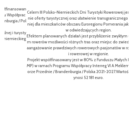
wan
Celem III Polsko-Niemieckich Dni Turystyki Rowerowej jest wzbogace
ac
nie oferty turystycznej oraz ułatwienie transgranicznego dostępu do
Pol
niej dla mieszkańców obszaru Euroregionu Pomerania jak i dla turystó
P
w odwiedzających region.
sty
ng
Efektem planowanych działań jest przybliżenie zwykłym użytkowniko
eg
h
m rowerów możliwości różnych tras oraz miejsc do zwiedzenia, jak i z
oz
aangażowanie prawdziwych rowerowych pasjonatów w rozwój turystk
i rowerowej w regionie.
L
Projekt współfinasowany jest w 80% z Funduszu Małych Projektów (F
me
MP) w ramach Programu Współpracy Interreg VI A Meklemburgia-Pom
gf
orze Przednie / Brandenburgia / Polska 2021-2027.Wartość projektu w
8
ynosi 52 181 euro.
p
To
Ce
ny
ł
o 
go
yw