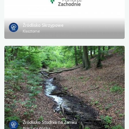
Informacja turystyczna
Kąpieliska
Źródlisko Skrzypowe
Klasztorne
Kultura i rozrywka
Miejsce odpoczynku
Militaria
Muzeum
Noclegi
Pola namiotowe
Pomniki, rzeźby, murale
Źródlisko Studnia na Zamku
Mokrzyca Wielka