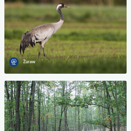
Zdjęcia
Inne
sortuj
Żuraw
Zastosuj