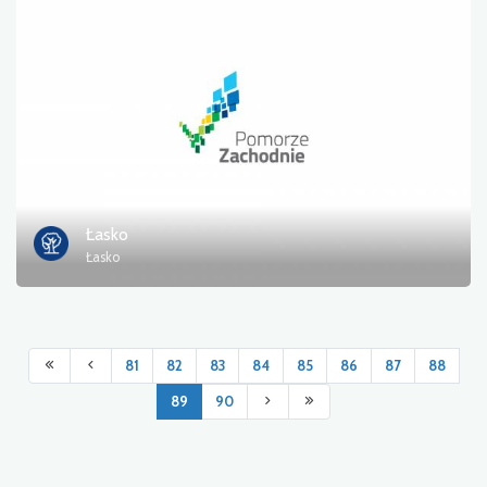
Łasko
Łasko
81
82
83
84
85
86
87
88
89
90