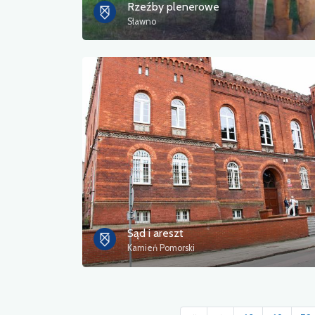
Rzeźby plenerowe
Sławno
Sąd i areszt
Kamień Pomorski