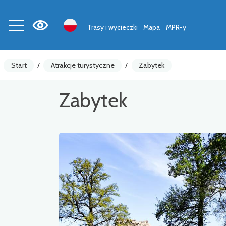
Trasy i wycieczki
Mapa
MPR-y
Start
/
Atrakcje turystyczne
/
Zabytek
Zabytek