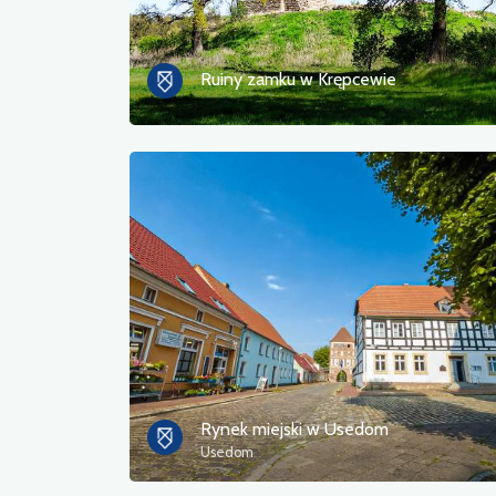
Ruiny zamku w Krępcewie
Rynek miejski w Usedom
Usedom