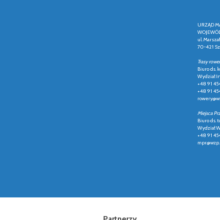
URZĄD M
WOJEWÓD
ul. Marsza
70-421 Sz
Trasy rowe
Biuro ds.
Wydział In
+48 91 45
+48 91 45
rowery@wz
Miejsca Pr
Biuro ds. t
Wydział Ws
+48 91 45
mpr@wzp.
Partnerzy