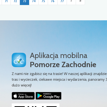
71
72
73
74
75
76
77
Aplikacja mobilna
Pomorze Zachodnie
Z nami nie zgubisz się na trasie! W naszej aplikacji znajd
tras i wycieczek, ciekawe miejsca i wydarzenia, panoramy 
dużo więcej!