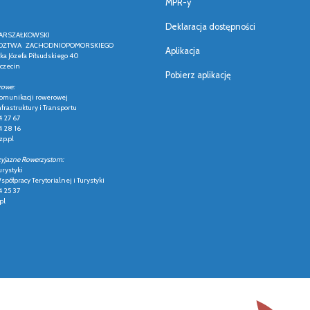
MPR-y
Deklaracja dostępności
ARSZAŁKOWSKI
ZTWA ZACHODNIOPOMORSKIEGO
Aplikacja
łka Józefa Piłsudskiego 40
czecin
Pobierz aplikację
rowe:
 komunikacji rowerowej
frastruktury i Transportu
4 27 67
4 28 16
p.pl
zyjazne Rowerzystom:
urystyki
półpracy Terytorialnej i Turystyki
4 25 37
pl