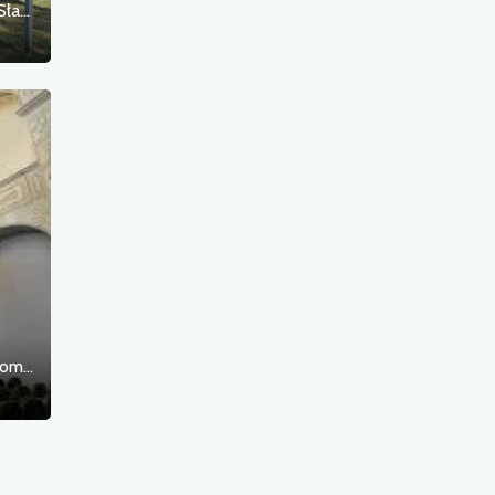
Rzeźby plenerowe - Śladami Święców w Sławnie
Sala Księcia Bogusława X Zamek Książąt Pomorskich w Szczecinie (wejście B)