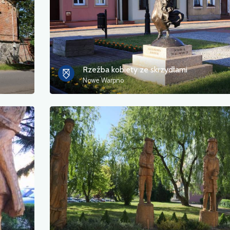
Rzeźba kobiety ze skrzydłami
Nowe Warpno