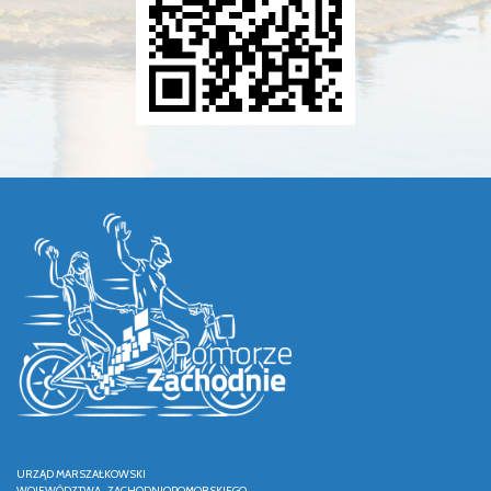
URZĄD MARSZAŁKOWSKI
WOJEWÓDZTWA ZACHODNIOPOMORSKIEGO