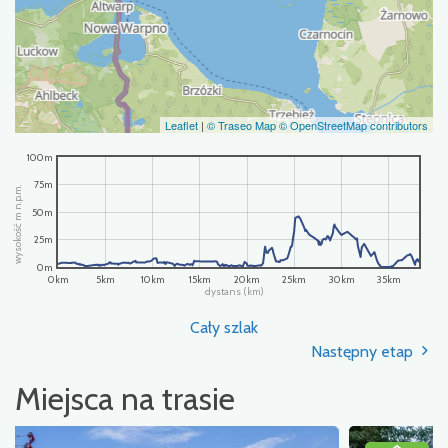
Leaflet
|
© Traseo Map
© OpenStreetMap contributors
100m
75m
wysokość m n.p.m.
50m
25m
0m
0km
5km
10km
15km
20km
25km
30km
35km
dystans (km)
Cały szlak
Następny etap
Miejsca na trasie