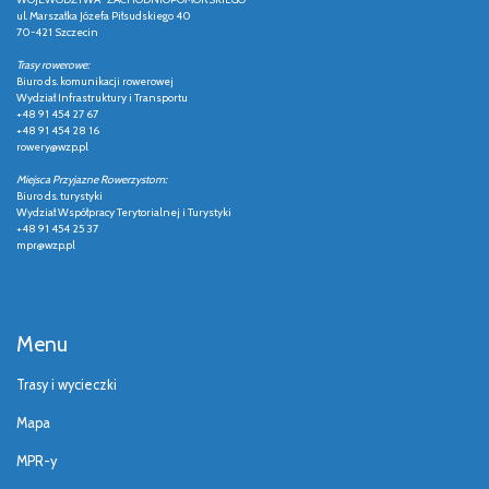
ul. Marszałka Józefa Piłsudskiego 40
70-421 Szczecin
Trasy rowerowe:
Biuro ds. komunikacji rowerowej
Wydział Infrastruktury i Transportu
+48 91 454 27 67
+48 91 454 28 16
rowery@wzp.pl
Miejsca Przyjazne Rowerzystom:
Biuro ds. turystyki
Wydział Współpracy Terytorialnej i Turystyki
+48 91 454 25 37
mpr@wzp.pl
Menu
Trasy i wycieczki
Mapa
MPR-y