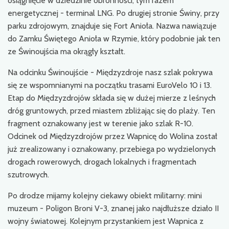
osiągnięcie w dziedzinie obronności, tym razem
energetycznej - terminal LNG. Po drugiej stronie Świny, przy
parku zdrojowym, znajduje się Fort Anioła. Nazwa nawiązuje
do Zamku Świętego Anioła w Rzymie, który podobnie jak ten
ze Świnoujścia ma okrągły kształt.
Na odcinku Świnoujście - Międzyzdroje nasz szlak pokrywa
się ze wspomnianymi na początku trasami EuroVelo 10 i 13.
Etap do Międzyzdrojów składa się w dużej mierze z leśnych
dróg gruntowych, przed miastem zbliżając się do plaży. Ten
fragment oznakowany jest w terenie jako szlak R-10.
Odcinek od Międzyzdrojów przez Wapnicę do Wolina został
już zrealizowany i oznakowany, przebiega po wydzielonych
drogach rowerowych, drogach lokalnych i fragmentach
szutrowych.
Po drodze mijamy kolejny ciekawy obiekt militarny: mini
muzeum - Poligon Broni V-3, znanej jako najdłuższe działo II
wojny światowej. Kolejnym przystankiem jest Wapnica z