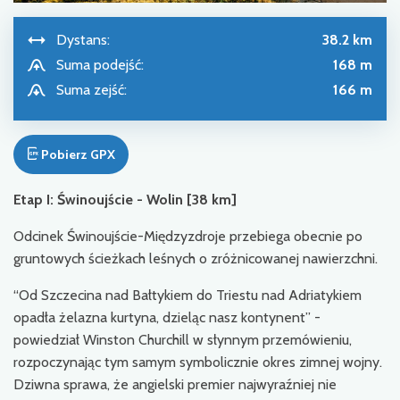
Dystans:
38.2 km
Suma podejść:
168 m
Suma zejść:
166 m
Pobierz GPX
Etap I: Świnoujście - Wolin [38 km]
Odcinek Świnoujście-Międzyzdroje przebiega obecnie po
gruntowych ścieżkach leśnych o zróżnicowanej nawierzchni.
“Od Szczecina nad Bałtykiem do Triestu nad Adriatykiem
opadła żelazna kurtyna, dzieląc nasz kontynent” -
powiedział Winston Churchill w słynnym przemówieniu,
rozpoczynając tym samym symbolicznie okres zimnej wojny.
Dziwna sprawa, że angielski premier najwyraźniej nie