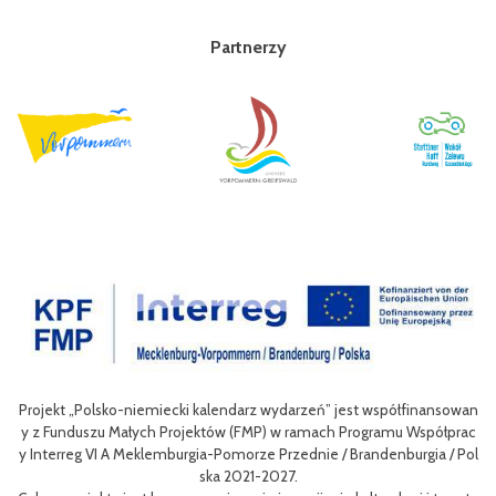
Partnerzy
rz wydarzeń” jest współfinansowan
Celem III Polsko-Niemieckich Dni Tury
FMP) w ramach Programu Współprac
nie oferty turystycznej oraz ułatwieni
rze Przednie / Brandenburgia / Pol
niej dla mieszkańców obszaru Euroregion
1-2027.
w odwiedzających