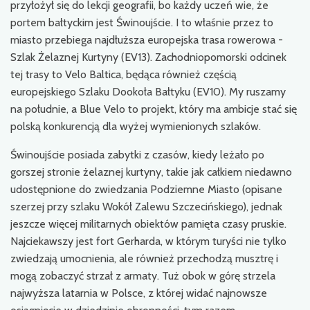
przyłożył się do lekcji geografii, bo każdy uczeń wie, że
portem bałtyckim jest Świnoujście. I to właśnie przez to
miasto przebiega najdłuższa europejska trasa rowerowa -
Szlak Żelaznej Kurtyny (EV13). Zachodniopomorski odcinek
tej trasy to Velo Baltica, będąca również częścią
europejskiego Szlaku Dookoła Bałtyku (EV10). My ruszamy
na południe, a Blue Velo to projekt, który ma ambicje stać się
polską konkurencją dla wyżej wymienionych szlaków.
Świnoujście posiada zabytki z czasów, kiedy leżało po
gorszej stronie żelaznej kurtyny, takie jak całkiem niedawno
udostępnione do zwiedzania Podziemne Miasto (opisane
szerzej przy szlaku Wokół Zalewu Szczecińskiego), jednak
jeszcze więcej militarnych obiektów pamięta czasy pruskie.
Najciekawszy jest fort Gerharda, w którym turyści nie tylko
zwiedzają umocnienia, ale również przechodzą musztrę i
mogą zobaczyć strzał z armaty. Tuż obok w górę strzela
najwyższa latarnia w Polsce, z której widać najnowsze