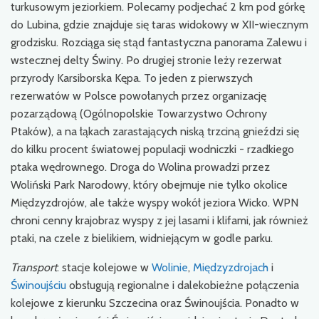
turkusowym jeziorkiem. Polecamy podjechać 2 km pod górkę
do Lubina, gdzie znajduje się taras widokowy w XII-wiecznym
grodzisku. Rozciąga się stąd fantastyczna panorama Zalewu i
wstecznej delty Świny. Po drugiej stronie leży rezerwat
przyrody Karsiborska Kępa. To jeden z pierwszych
rezerwatów w Polsce powołanych przez organizację
pozarządową (Ogólnopolskie Towarzystwo Ochrony
Ptaków), a na łąkach zarastających niską trzciną gnieździ się
do kilku procent światowej populacji wodniczki - rzadkiego
ptaka wędrownego. Droga do Wolina prowadzi przez
Woliński Park Narodowy, który obejmuje nie tylko okolice
Międzyzdrojów, ale także wyspy wokół jeziora Wicko. WPN
chroni cenny krajobraz wyspy z jej lasami i klifami, jak również
ptaki, na czele z bielikiem, widniejącym w godle parku.
Transport
: stacje kolejowe w
Wolinie
,
Międzyzdrojach
i
Świnoujściu
obsługują regionalne i dalekobieżne połączenia
kolejowe z kierunku Szczecina oraz Świnoujścia. Ponadto w