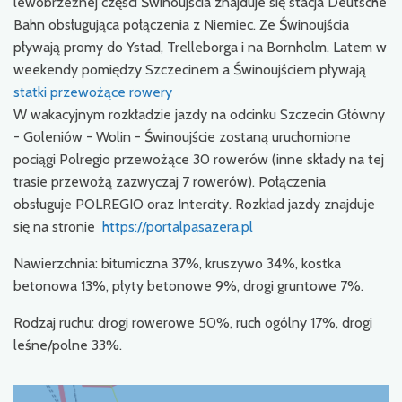
lewobrzeżnej części Świnoujścia znajduje się stacja Deutsche
Bahn obsługująca połączenia z Niemiec. Ze Świnoujścia
pływają promy do Ystad, Trelleborga i na Bornholm. Latem w
weekendy pomiędzy Szczecinem a Świnoujściem pływają
statki przewożące rowery
W wakacyjnym rozkładzie jazdy na odcinku Szczecin Główny
- Goleniów - Wolin - Świnoujście zostaną uruchomione
pociągi Polregio przewożące 30 rowerów (inne składy na tej
trasie przewożą zazwyczaj 7 rowerów). Połączenia
obsługuje POLREGIO oraz Intercity. Rozkład jazdy znajduje
się na stronie
https://portalpasazera.pl
Nawierzchnia: bitumiczna 37%, kruszywo 34%, kostka
betonowa 13%, płyty betonowe 9%, drogi gruntowe 7%.
Rodzaj ruchu: drogi rowerowe 50%, ruch ogólny 17%, drogi
leśne/polne 33%.