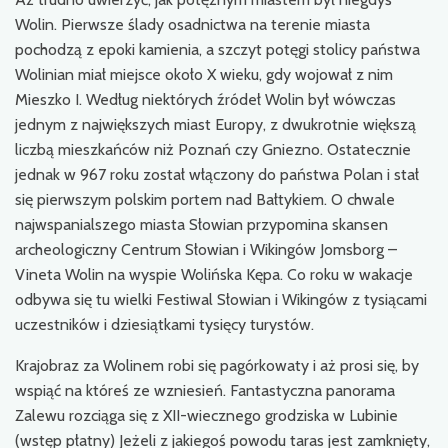
Wolin. Pierwsze ślady osadnictwa na terenie miasta
pochodzą z epoki kamienia, a szczyt potęgi stolicy państwa
Wolinian miał miejsce około X wieku, gdy wojował z nim
Mieszko I. Według niektórych źródeł Wolin był wówczas
jednym z największych miast Europy, z dwukrotnie większą
liczbą mieszkańców niż Poznań czy Gniezno. Ostatecznie
jednak w 967 roku został włączony do państwa Polan i stał
się pierwszym polskim portem nad Bałtykiem. O chwale
najwspanialszego miasta Słowian przypomina skansen
archeologiczny Centrum Słowian i Wikingów Jomsborg –
Vineta Wolin na wyspie Wolińska Kępa. Co roku w wakacje
odbywa się tu wielki Festiwal Słowian i Wikingów z tysiącami
uczestników i dziesiątkami tysięcy turystów.
Krajobraz za Wolinem robi się pagórkowaty i aż prosi się, by
wspiąć na któreś ze wzniesień. Fantastyczna panorama
Zalewu rozciąga się z XII-wiecznego grodziska w Lubinie
(wstęp płatny) Jeżeli z jakiegoś powodu taras jest zamknięty,