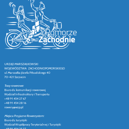
URZĄD MARSZAŁKOWSKI
WOJEWÓDZTWA ZACHODNIOPOMORSKIEGO
ul. Marszałka Józefa Piłsudskiego 40
70-421 Szczecin
Trasy rowerowe:
Biuro ds. komunikacji rowerowej
Wydział Infrastruktury i Transportu
+48 91 454 27 67
+48 91 454 28 16
rowery@wzp.pl
Miejsca Przyjazne Rowerzystom:
Biuro ds. turystyki
Wydział Współpracy Terytorialnej i Turystyki
+48 91 454 25 37