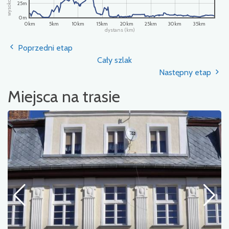
25m
0m
0km
5km
10km
15km
20km
25km
30km
35km
dystans (km)
Poprzedni etap
Cały szlak
Następny etap
Miejsca na trasie