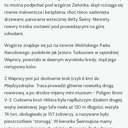
to można podjechać pod wzgórze Zielonka, skąd rozciąga się
równie malownicza i bezpłatna, choć nieco zasłonięta
drzewami, panorama wstecznej delty Świny. Niestety,
rowery trzeba zostawić pod prowadzącymi na górę
schodami.
Wzgórze znajduje się już na terenie Wolińskiego Parku
Narodowego, podobnie jak Jezioro Turkusowe w sąsiedniej
Wapnicy, powstało w dawnym wyrobisku kredy, stąd jego
nietypowy kolor.
Z Wapnicy jest już dosłownie krok (czyli 6 km) do
Międzyzdrojów. Trasa prowadzi głównie nowiutką drogą
rowerową, a po drodze mijamy mini muzeum - Poligon Broni
V-3. Cudowna broń Hitlera była najdłuższym działem drugiej
wojny światowej. Jego lufa miała aż 130 m długości, ważyła
76 ton, obsługiwało je 157 żołnierzy, a nazywane było
pieszczotliwie “stonogą”. W kierunku Świnoujścia mamy