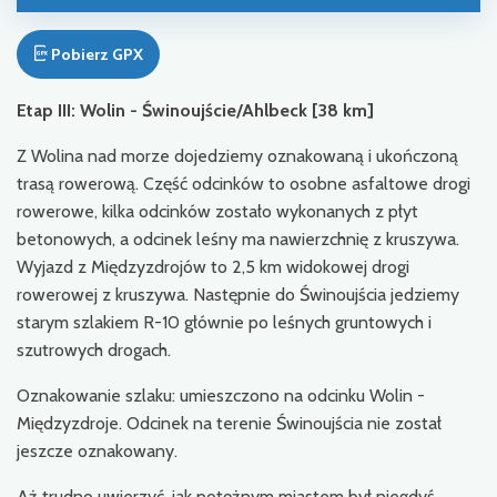
Pobierz GPX
Etap III: Wolin - Świnoujście/Ahlbeck [38 km]
Z Wolina nad morze dojedziemy oznakowaną i ukończoną
trasą rowerową. Część odcinków to osobne asfaltowe drogi
rowerowe, kilka odcinków zostało wykonanych z płyt
betonowych, a odcinek leśny ma nawierzchnię z kruszywa.
Wyjazd z Międzyzdrojów to 2,5 km widokowej drogi
rowerowej z kruszywa. Następnie do Świnoujścia jedziemy
starym szlakiem R-10 głównie po leśnych gruntowych i
szutrowych drogach.
Oznakowanie szlaku: umieszczono na odcinku Wolin -
Międzyzdroje. Odcinek na terenie Świnoujścia nie został
jeszcze oznakowany.
Aż trudno uwierzyć, jak potężnym miastem był niegdyś