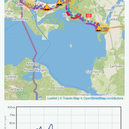
11
21
25
Leaflet
|
© Traseo Map
© OpenStreetMap contributors
100m
75m
wysokość m n.p.m.
50m