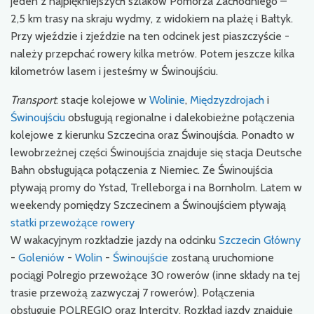
jeden z najpiękniejszych szlaków Pomorza Zachodniego –
2,5 km trasy na skraju wydmy, z widokiem na plażę i Bałtyk.
Przy wjeździe i zjeździe na ten odcinek jest piaszczyście -
należy przepchać rowery kilka metrów. Potem jeszcze kilka
kilometrów lasem i jesteśmy w Świnoujściu.
Transport
: stacje kolejowe w
Wolinie
,
Międzyzdrojach
i
Świnoujściu
obsługują regionalne i dalekobieżne połączenia
kolejowe z kierunku Szczecina oraz Świnoujścia. Ponadto w
lewobrzeżnej części Świnoujścia znajduje się stacja Deutsche
Bahn obsługująca połączenia z Niemiec. Ze Świnoujścia
pływają promy do Ystad, Trelleborga i na Bornholm. Latem w
weekendy pomiędzy Szczecinem a Świnoujściem pływają
statki przewożące rowery
W wakacyjnym rozkładzie jazdy na odcinku
Szczecin Główny
-
Goleniów
-
Wolin
-
Świnoujście
zostaną uruchomione
pociągi Polregio przewożące 30 rowerów (inne składy na tej
trasie przewożą zazwyczaj 7 rowerów). Połączenia
obsługuje POLREGIO oraz Intercity. Rozkład jazdy znajduje