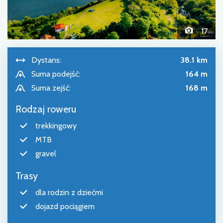
17
Dystans:
38.1 km
Suma podejść:
164 m
Suma zejść:
168 m
Rodzaj roweru
trekkingowy
MTB
gravel
Trasy
dla rodzin z dziećmi
dojazd pociągiem